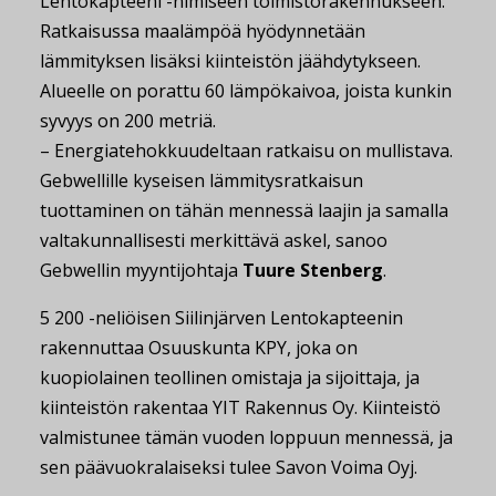
Lentokapteeni -nimiseen toimistorakennukseen.
Ratkaisussa maalämpöä hyödynnetään
lämmityksen lisäksi kiinteistön jäähdytykseen.
Alueelle on porattu 60 lämpökaivoa, joista kunkin
syvyys on 200 metriä.
– Energiatehokkuudeltaan ratkaisu on mullistava.
Gebwellille kyseisen lämmitysratkaisun
tuottaminen on tähän mennessä laajin ja samalla
valtakunnallisesti merkittävä askel, sanoo
Gebwellin myyntijohtaja
Tuure Stenberg
.
5 200 -neliöisen Siilinjärven Lentokapteenin
rakennuttaa Osuuskunta KPY, joka on
kuopiolainen teollinen omistaja ja sijoittaja, ja
kiinteistön rakentaa YIT Rakennus Oy. Kiinteistö
valmistunee tämän vuoden loppuun mennessä, ja
sen päävuokralaiseksi tulee Savon Voima Oyj.