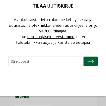
TILAA UUTISKIRJE
Puheista tekoihin – uusin teknologia
käyttöön kiinteistöissä
KOLUMNI
Ajankohtaista tietoa alamme kehityksestä ja
uutisista. Talotekniikka-lehden uutiskirjeellä on jo
Sähköistäminen säästää euroja
yli 3000 tilaajaa.
KOLUMNI
Lue
tietosuojaselosteestamme
, miten
Talotekniikka suojaa ja käsittelee tietojasi.
Yli miljoona kotia on vailla toimivaa
ilmanvaihtoa
KOLUMNI
Miten varmistetaan EPD-dokumenteista
saatavien tietojen vertailukelpoisuus?
KOLUMNI
Vesi- ja viemärimitoittaminen on
jämähtänyt ajassa paikalleen
MIELIPIDE