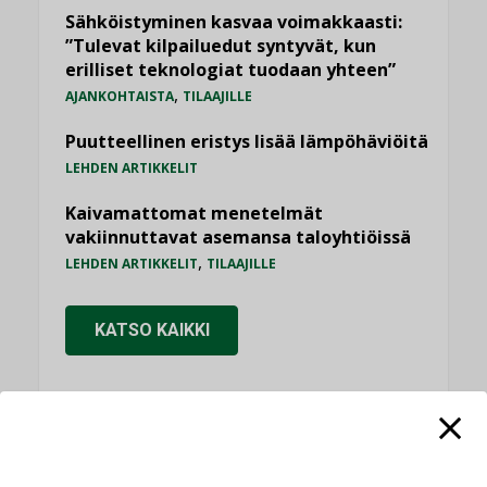
Sähköistyminen kasvaa voimakkaasti:
”Tulevat kilpailuedut syntyvät, kun
erilliset teknologiat tuodaan yhteen”
,
AJANKOHTAISTA
TILAAJILLE
Puutteellinen eristys lisää lämpöhäviöitä
LEHDEN ARTIKKELIT
Kaivamattomat menetelmät
vakiinnuttavat asemansa taloyhtiöissä
,
LEHDEN ARTIKKELIT
TILAAJILLE
KATSO KAIKKI
NÄKÖKULMIA