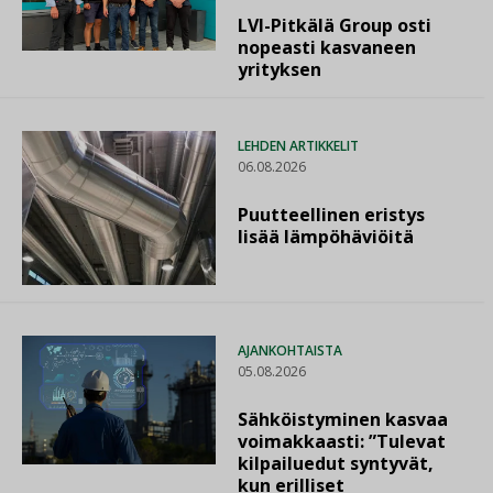
LVI-Pitkälä Group osti
nopeasti kasvaneen
yrityksen
LEHDEN ARTIKKELIT
06.08.2026
Puutteellinen eristys
lisää lämpöhäviöitä
AJANKOHTAISTA
05.08.2026
Sähköistyminen kasvaa
voimakkaasti: ”Tulevat
kilpailuedut syntyvät,
kun erilliset