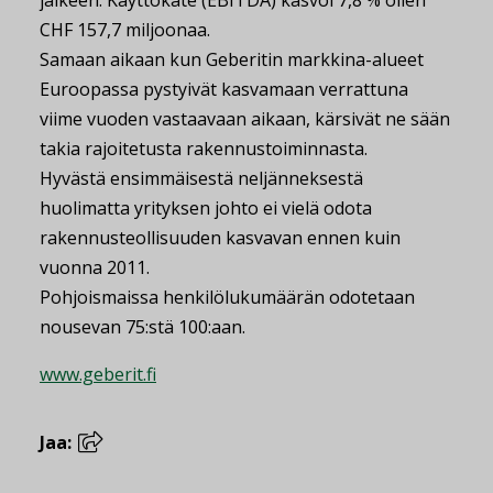
jälkeen. Käyttökate (EBITDA) kasvoi 7,8 % ollen
CHF 157,7 miljoonaa.
Samaan aikaan kun Geberitin markkina-alueet
Euroopassa pystyivät kasvamaan verrattuna
viime vuoden vastaavaan aikaan, kärsivät ne sään
takia rajoitetusta rakennustoiminnasta.
Hyvästä ensimmäisestä neljänneksestä
huolimatta yrityksen johto ei vielä odota
rakennusteollisuuden kasvavan ennen kuin
vuonna 2011.
Pohjoismaissa henkilölukumäärän odotetaan
nousevan 75:stä 100:aan.
www.geberit.fi
Jaa: