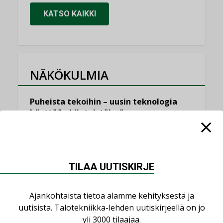
KATSO KAIKKI
NÄKÖKULMIA
Puheista tekoihin – uusin teknologia
käyttöön kiinteistöissä
KOLUMNI
Sähköistäminen säästää euroja
KOLUMNI
TILAA UUTISKIRJE
Yli miljoona kotia on vailla toimivaa
ilmanvaihtoa
Ajankohtaista tietoa alamme kehityksestä ja
KOLUMNI
uutisista. Talotekniikka-lehden uutiskirjeellä on jo
yli 3000 tilaajaa.
Miten varmistetaan EPD-dokumenteista