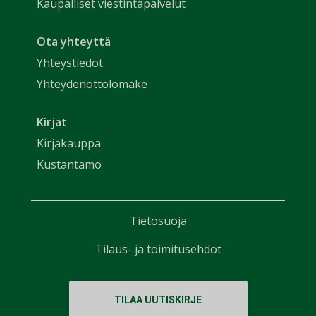
Kaupalliset viestintäpalvelut
Ota yhteyttä
Yhteystiedot
Yhteydenottolomake
Kirjat
Kirjakauppa
Kustantamo
Tietosuoja
Tilaus- ja toimitusehdot
TILAA UUTISKIRJE