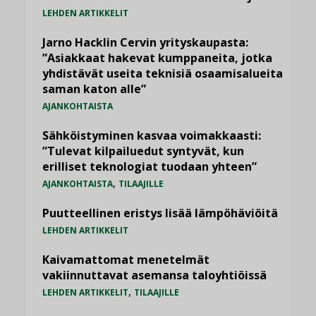
LEHDEN ARTIKKELIT
Jarno Hacklin Cervin yrityskaupasta:
”Asiakkaat hakevat kumppaneita, jotka
yhdistävät useita teknisiä osaamisalueita
saman katon alle”
AJANKOHTAISTA
Sähköistyminen kasvaa voimakkaasti:
”Tulevat kilpailuedut syntyvät, kun
erilliset teknologiat tuodaan yhteen”
,
AJANKOHTAISTA
TILAAJILLE
Puutteellinen eristys lisää lämpöhäviöitä
LEHDEN ARTIKKELIT
Kaivamattomat menetelmät
vakiinnuttavat asemansa taloyhtiöissä
,
LEHDEN ARTIKKELIT
TILAAJILLE