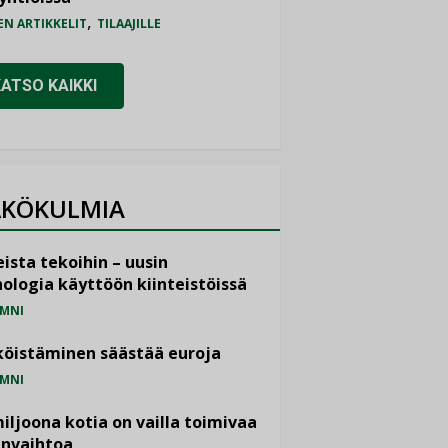
,
EN ARTIKKELIT
TILAAJILLE
KATSO KAIKKI
KÖKULMIA
ista tekoihin – uusin
ologia käyttöön kiinteistöissä
MNI
öistäminen säästää euroja
MNI
miljoona kotia on vailla toimivaa
anvaihtoa