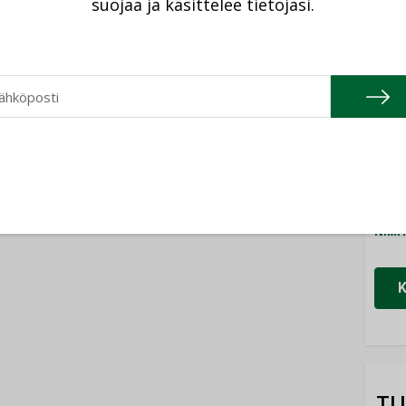
suojaa ja käsittelee tietojasi.
Cons
NIMI
Refa
NIMI
Gra
NIMI
Schn
NIMI
TU