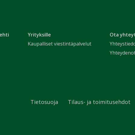
ehti
Yrityksille
Ota yhtey
Kaupalliset viestintäpalvelut
Yhteystied
Yhteydeno
Tietosuoja
Tilaus- ja toimitusehdot