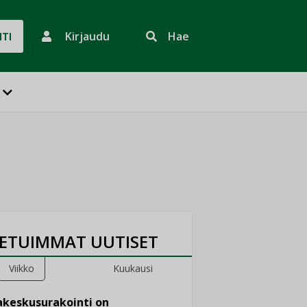
Kirjaudu
Hae
HTI
ETUIMMAT UUTISET
Viikko
Kuukausi
keskusurakointi on