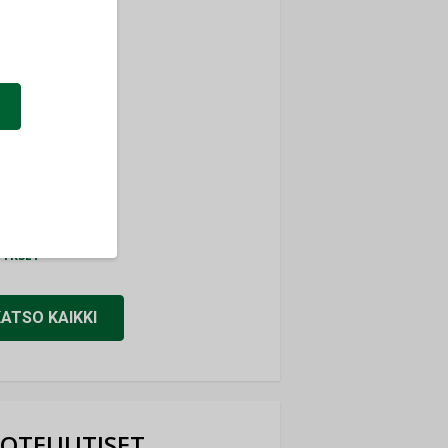
ti
TYKSET
ir
TYKSET
nlund Oy
TYKSET
eider Electric
TYKSET
KATSO KAIKKI
OTEUUTISET