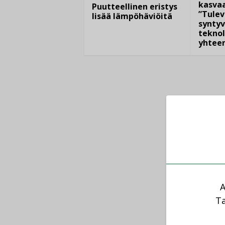
kasvaa
Puutteellinen eristys
”Tulev
lisää lämpöhäviöitä
syntyv
teknol
yhtee
A
Ta