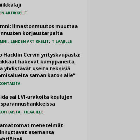
iikkalaji
EN ARTIKKELIT
umni: Ilmastonmuutos muuttaa
nnusten korjaustarpeita
,
,
MNI
LEHDEN ARTIKKELIT
TILAAJILLE
o Hacklin Cervin yrityskaupasta:
iakkaat hakevat kumppaneita,
a yhdistävät useita teknisiä
misalueita saman katon alle”
KOHTAISTA
ida sai LVI-urakoita koulujen
usparannushankkeissa
,
KOHTAISTA
TILAAJILLE
vamattomat menetelmät
iinnuttavat asemansa
yhtiöissä