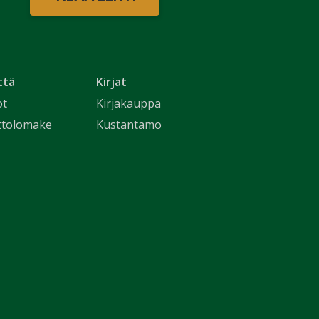
ttä
Kirjat
ot
Kirjakauppa
ttolomake
Kustantamo