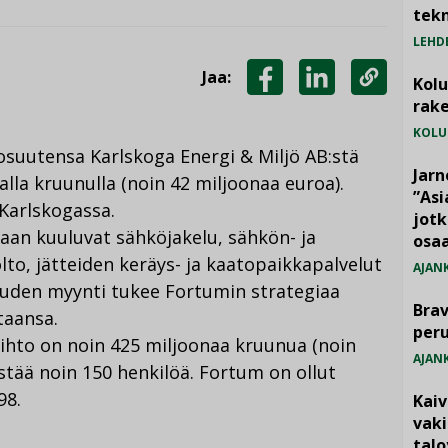
tekn
LEHD
Jaa:
Kol
JAA
JAA
KOPIOI
rake
FACEBOOKISSA
LINKEDINISSÄ
LINKKI
KOLU
suutensa Karlskoga Energi & Miljö AB:stä
Jarn
lla kruunulla (noin 42 miljoonaa euroa).
”As
 Karlskogassa.
jotk
taan kuuluvat sähköjakelu, sähkön- ja
osaa
to, jätteiden keräys- ja kaatopaikkapalvelut
AJAN
uuden myynti tukee Fortumin strategiaa
Brav
taansa.
per
aihto on noin 425 miljoonaa kruunua (noin
AJAN
istää noin 150 henkilöä. Fortum on ollut
98.
Kai
vak
talo