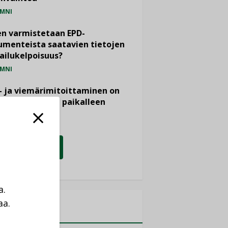
MNI
n varmistetaan EPD-
menteista saatavien tietojen
ailukelpoisuus?
MNI
- ja viemärimitoittaminen on
htänyt ajassa paikalleen
PIDE
KATSO KAIKKI
a.
aa.
MITYKSET
a