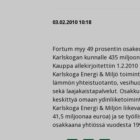
03.02.2010 10:18
Fortum myy 49 prosentin osakeo
Karlskogan kunnalle 435 miljoona
Kauppa allekirjoitettiin 1.2.2010
Karlskoga Energi & Miljö toimin
lämmön yhteistuotanto, vesihuol
sekä laajakaistapalvelut. Osakk
keskittyä omaan ydinliiketoimin
Karlskoga Energi & Miljön liikev
41,5 miljoonaa euroa) ja se työll
osakkaana yhtiössä vuodesta 19