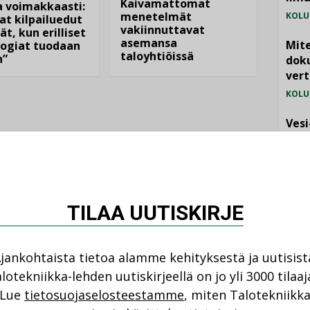
Kaivamattomat
 voimakkaasti:
menetelmät
KOLU
at kilpailuedut
vakiinnuttavat
ät, kun erilliset
asemansa
Mite
ogiat tuodaan
taloyhtiöissä
n”
doku
vert
KOLU
Vesi
jämä
MIELI
TILAA UUTISKIRJE
jankohtaista tietoa alamme kehityksestä ja uutisist
lotekniikka-lehden uutiskirjeellä on jo yli 3000 tilaaj
NI
Lue
tietosuojaselosteestamme
, miten Talotekniikk