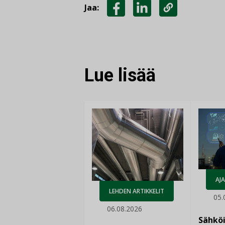
Jaa:
JAA
JAA
KOPIOI
FACEBOOKISSA
LINKEDINISSÄ
LINKKI
Lue lisää
AJ
LEHDEN ARTIKKELIT
05.
06.08.2026
Sähkö