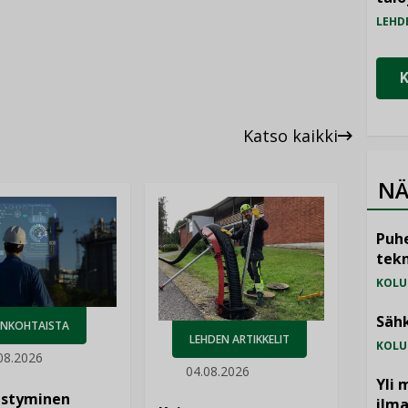
LEHD
Katso kaikki
NÄ
Puhe
tekn
KOLU
Sähk
ANKOHTAISTA
LEHDEN ARTIKKELIT
KOLU
08.2026
04.08.2026
Yli 
istyminen
ilm