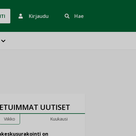
Kirjaudu
Hae
HTI
ETUIMMAT UUTISET
Viikko
Kuukausi
keskusurakointi on