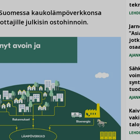
tekn
 Suomessa kaukolämpöverkkonsa
LEHD
ttajille julkisin ostohinnoin.
Jarn
”As
jotk
osaa
AJAN
Säh
voim
synt
tuo
AJAN
Kai
vak
talo
LEHD