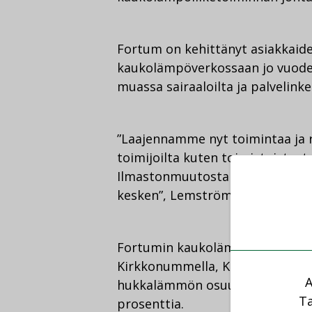
Fortum on kehittänyt asiakkai
kaukolämpöverkossaan jo vuode
muassa sairaaloilta ja palvelinke
”Laajennamme nyt toimintaa j
toimijoilta kuten toimistoista, t
Ilmastonmuutosta voidaan torjua
kesken”, Lemström kertoo.
Fortumin kaukolämpöverkkoalueet
Kirkkonummella, Keski-Uudellama
A
hukkalämmön osuus lämmöntuot
Ta
prosenttia.