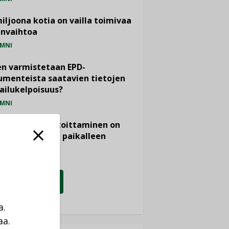
miljoona kotia on vailla toimivaa
anvaihtoa
MNI
n varmistetaan EPD-
menteista saatavien tietojen
ailukelpoisuus?
MNI
- ja viemärimitoittaminen on
htänyt ajassa paikalleen
PIDE
KATSO KAIKKI
a.
aa.