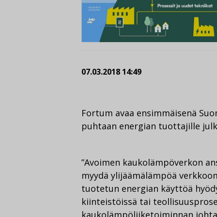
07.03.2018 14:49
Fortum avaa ensimmäisenä Suom
puhtaan energian tuottajille julk
”Avoimen kaukolämpöverkon ansi
myydä ylijäämälämpöä verkkoo
tuotetun energian käyttöä hyö
kiinteistöissä tai teollisuuspr
kaukolämpöliiketoiminnan joht