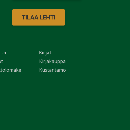
TILAA LEHTI
ttä
Kirjat
ot
Kirjakauppa
ttolomake
Kustantamo