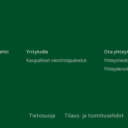
ehti
Yrityksille
Ota yhtey
Kaupalliset viestintäpalvelut
Yhteystied
Yhteydeno
Tietosuoja
Tilaus- ja toimitusehdot