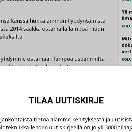
Yli 
ilm
densa kanssa hukkalämmön hyödyntämistä
KOLU
sta 2014 saakka ostamalla lämpöä muun
skuksilta.
Mite
doku
vert
a ryhdymme ostamaan lämpöä useammilta
KOLU
aloyhtiöistä ja teollisuudesta.
Vesi
 parhaiten yhteistyössä eri toimijoiden
jämä
MIELI
TILAA UUTISKIRJE
 sijaitsevat Espoossa, Kauniaisissa,
alla ja Joensuussa. Tällä hetkellä
jankohtaista tietoa alamme kehityksestä ja uutisist
annosta esimerkiksi Espoossa on noin 20
lotekniikka-lehden uutiskirjeellä on jo yli 3000 tilaaj