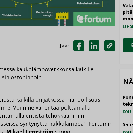
Vala
pitä
mon
LEHD
Jaa:
JAA
JAA
KOPIOI
FACEBOOKISSA
LINKEDINISSÄ
LINKKI
essa kaukolämpöverkkonsa kaikille
isin ostohinnoin.
NÄ
Puhe
osta kaikilla on jatkossa mahdollisuus
tekn
mme. Voimme vähentää polttamalla
KOLU
dyntämällä entistä tehokkaammin
osesseissa syntynyttä hukkalämpöä”, Fortumin
Sähk
aja
Mikael Lemström
sanoo.
KOLU