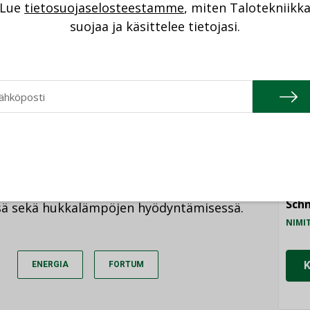
Lue
tietosuojaselosteestamme
, miten Talotekniikk
NI
suojaa ja käsittelee tietojasi.
se vuoteen 2022 mennessä yli 30 prosentin,
Cons
n kaupungin kaukolämmön vuosikulutus.
ä ei hyödynnetä vielä yhtä paljon.
NIMI
Refa
NIMI
n kaiken kaukolämpönsä hiilineutraalisti
tä tavoitetta ei saavuteta yksistään
Gra
neita biopolttoaineilla, vaan Fortum kehittää
NIMI
hokkuuden ja kulutusjouston lisäämisessä,
Schn
sä sekä hukkalämpöjen hyödyntämisessä.
NIMI
ENERGIA
FORTUM