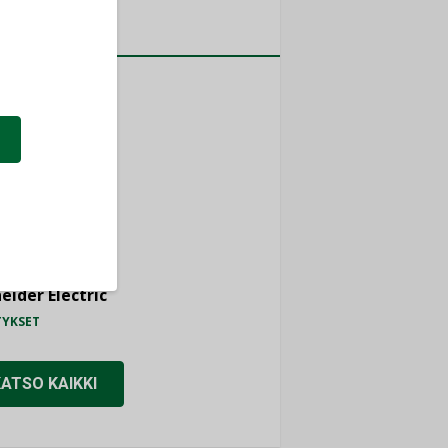
a
MITYKSET
ti
TYKSET
ir
TYKSET
nlund Oy
TYKSET
eider Electric
TYKSET
KATSO KAIKKI