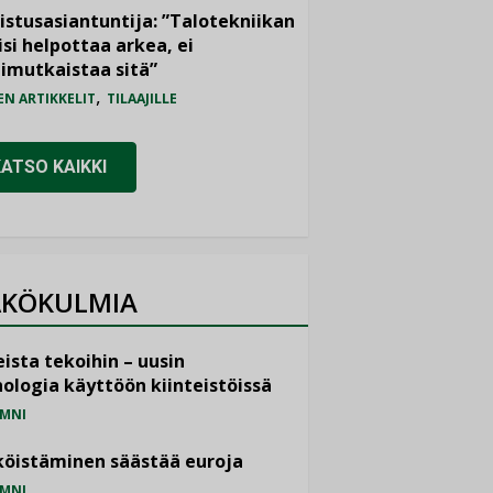
istusasiantuntija: ”Talotekniikan
isi helpottaa arkea, ei
imutkaistaa sitä”
,
EN ARTIKKELIT
TILAAJILLE
KATSO KAIKKI
KÖKULMIA
ista tekoihin – uusin
ologia käyttöön kiinteistöissä
MNI
öistäminen säästää euroja
MNI