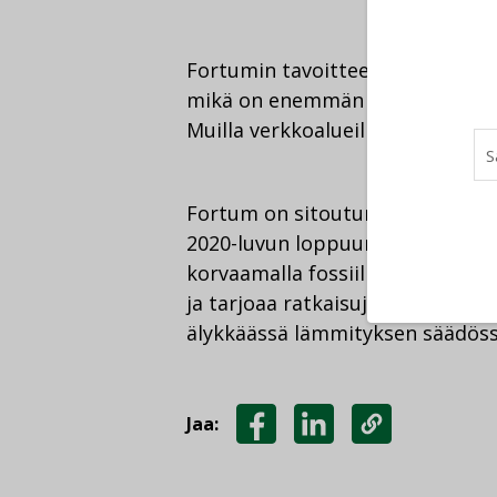
Fortumin tavoitteena on nostaa 
mikä on enemmän kuin Joensuu
Muilla verkkoalueilla hukkalämpö
Fortum on sitoutunut tuottamaa
2020-luvun loppuun mennessä. Tä
korvaamalla fossiilisia polttoai
ja tarjoaa ratkaisuja energiate
älykkäässä lämmityksen säädös
Jaa:
JAA
JAA
KOPIOI
FACEBOOKISSA
LINKEDINISSÄ
LINKKI