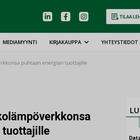
TILAA LE
MEDIAMYYNTI
KIRJAKAUPPA
YHTEYSTIEDOT
kkonsa puhtaan energian tuottajille
LU
kolämpöverkkonsa
tuottajille
Data