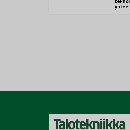
teknol
yhtee