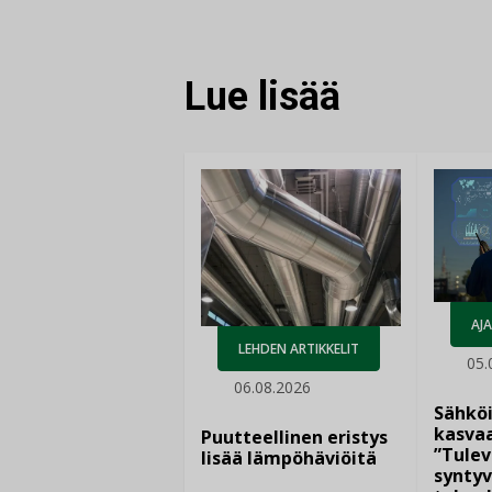
Lue lisää
AJ
LEHDEN ARTIKKELIT
05.
06.08.2026
Sähkö
kasvaa
Puutteellinen eristys
”Tulev
lisää lämpöhäviöitä
syntyv