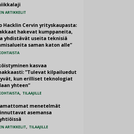
iikkalaji
EN ARTIKKELIT
o Hacklin Cervin yrityskaupasta:
iakkaat hakevat kumppaneita,
a yhdistävät useita teknisiä
misalueita saman katon alle”
KOHTAISTA
köistyminen kasvaa
akkaasti: ”Tulevat kilpailuedut
yvät, kun erilliset teknologiat
daan yhteen”
,
KOHTAISTA
TILAAJILLE
vamattomat menetelmät
iinnuttavat asemansa
yhtiöissä
,
EN ARTIKKELIT
TILAAJILLE