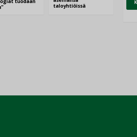
ogiat tuodaan
taloyhtiöissä
n”