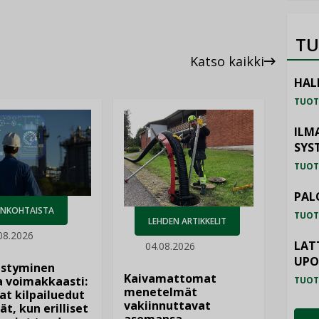
TU
Katso kaikki
HAL
TUOT
ILM
SYS
TUOT
PAL
ANKOHTAISTA
TUOT
LEHDEN ARTIKKELIT
08.2026
LAT
04.08.2026
UP
istyminen
Kaivamattomat
 voimakkaasti:
TUOT
menetelmät
at kilpailuedut
vakiinnuttavat
ät, kun erilliset
asemansa