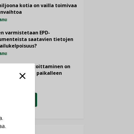
miljoona kotia on vailla toimivaa
anvaihtoa
MNI
n varmistetaan EPD-
menteista saatavien tietojen
ailukelpoisuus?
MNI
- ja viemärimitoittaminen on
htänyt ajassa paikalleen
PIDE
KATSO KAIKKI
a.
aa.