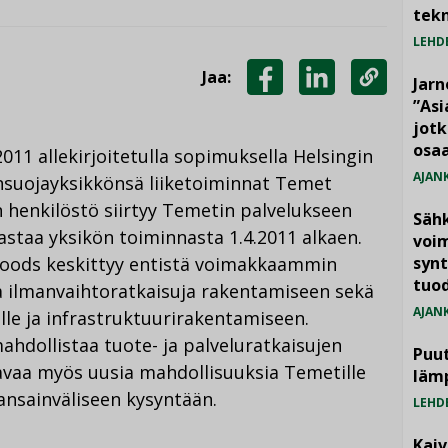
tekn
LEHD
Jaa:
Jarn
JAA
JAA
KOPIOI
”As
jotk
FACEBOOKISSA
LINKEDINISSÄ
LINKKI
osaa
11 allekirjoitetulla sopimuksella Helsingin
AJAN
önsuojayksikkönsä liiketoiminnat Temet
n henkilöstö siirtyy Temetin palvelukseen
Säh
astaa yksikön toiminnasta 1.4.2011 alkaen.
voim
oods keskittyy entistä voimakkaammin
synt
tuo
 ilmanvaihtoratkaisuja rakentamiseen sekä
AJAN
elle ja infrastruktuurirakentamiseen.
ahdollistaa tuote- ja palveluratkaisujen
Puut
avaa myös uusia mahdollisuuksia Temetille
läm
ansainväliseen kysyntään.
LEHD
Kai