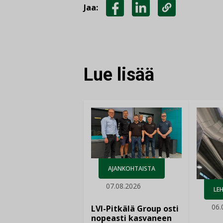
Jaa:
JAA
JAA
KOPIOI
FACEBOOKISSA
LINKEDINISSÄ
LINKKI
Lue lisää
AJANKOHTAISTA
07.08.2026
LEH
06.
LVI-Pitkälä Group osti
nopeasti kasvaneen