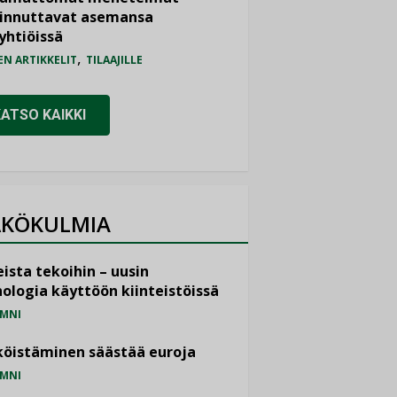
iinnuttavat asemansa
yhtiöissä
,
EN ARTIKKELIT
TILAAJILLE
KATSO KAIKKI
KÖKULMIA
ista tekoihin – uusin
ologia käyttöön kiinteistöissä
MNI
öistäminen säästää euroja
MNI