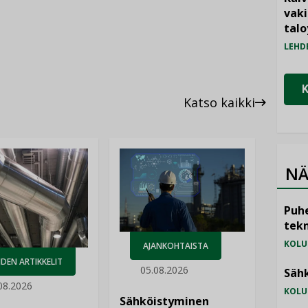
vak
talo
LEHD
Katso kaikki
NÄ
Puhe
tekn
KOLU
AJANKOHTAISTA
DEN ARTIKKELIT
05.08.2026
Sähk
08.2026
KOLU
Sähköistyminen