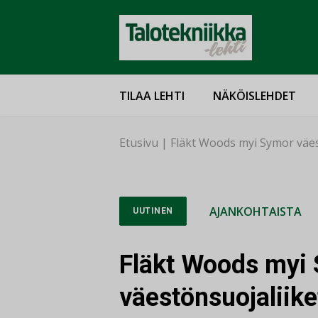
TILAA LEHTI
NÄKÖISLEHDET
Etusivu
|
Fläkt Woods myi Symor väes
AJANKOHTAISTA
UUTINEN
Fläkt Woods myi
väestönsuojaliike