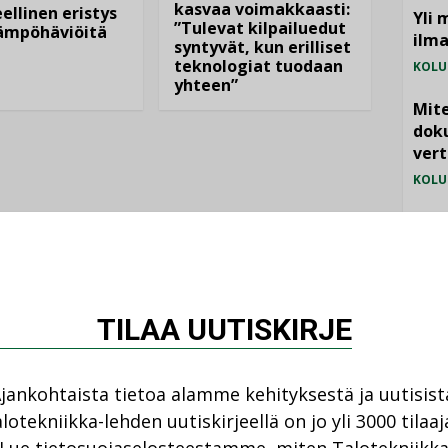
kasvaa voimakkaasti:
ellinen eristys
Yli 
”Tulevat kilpailuedut
lämpöhäviöitä
ilm
syntyvät, kun erilliset
teknologiat tuodaan
KOLU
yhteen”
Mite
doku
vert
KOLU
Vesi
jämä
MIELI
TILAA UUTISKIRJE
jankohtaista tietoa alamme kehityksestä ja uutisist
lotekniikka-lehden uutiskirjeellä on jo yli 3000 tilaaj