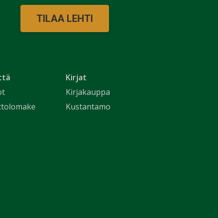
TILAA LEHTI
ttä
Kirjat
ot
Kirjakauppa
ttolomake
Kustantamo