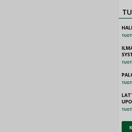
TU
HAL
TUOT
ILM
SYS
TUOT
PAL
TUOT
LAT
UP
TUOT