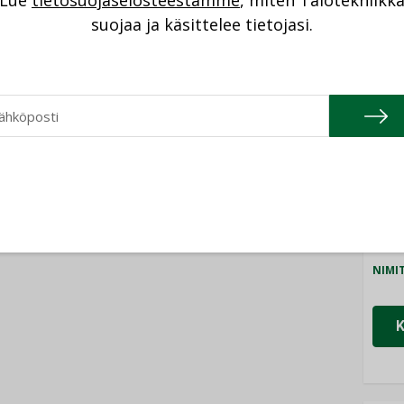
Lue
tietosuojaselosteestamme
, miten Talotekniikk
NI
suojaa ja käsittelee tietojasi.
Cons
NIMI
Refa
NIMI
Gra
NIMI
Schn
NIMI