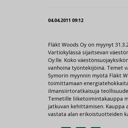
04.04.2011 09:12
Fläkt Woods Oy on myynyt 31.3.20
Vartiokylässä sijaitsevan väest
Oy:lle. Koko väestönsuojayksikö
vanhoina työntekijöinä. Temet v
Symorin myynnin myötä Fläkt W
toimittamaan energiatehokkaita
ilmansiirtoratkaisuja teollisuud
Temetille liiketoimintakauppa m
jatkuvan kehittämisen. Kauppa 
vastata alan erikoistuotteiden k