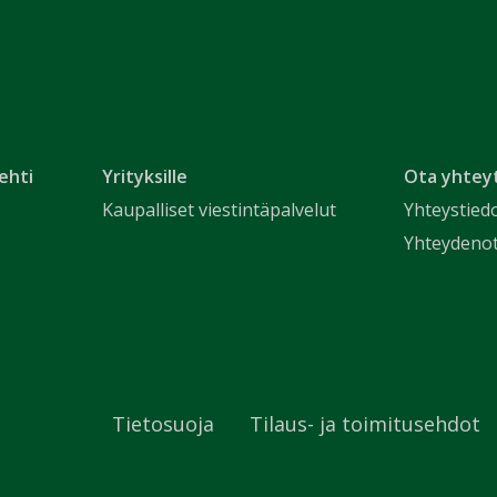
ehti
Yrityksille
Ota yhtey
Kaupalliset viestintäpalvelut
Yhteystied
Yhteydeno
Tietosuoja
Tilaus- ja toimitusehdot