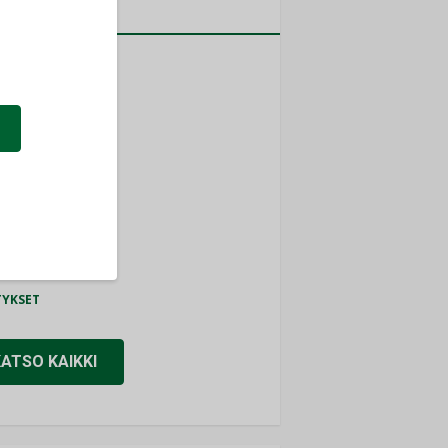
a
MITYKSET
ti
TYKSET
ir
TYKSET
nlund Oy
TYKSET
eider Electric
TYKSET
KATSO KAIKKI