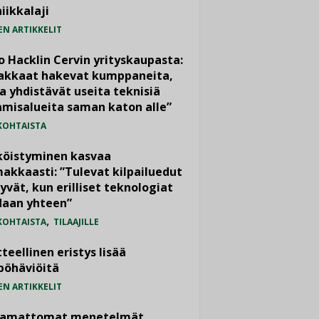
iikkalaji
EN ARTIKKELIT
o Hacklin Cervin yrityskaupasta:
iakkaat hakevat kumppaneita,
a yhdistävät useita teknisiä
misalueita saman katon alle”
KOHTAISTA
köistyminen kasvaa
akkaasti: ”Tulevat kilpailuedut
yvät, kun erilliset teknologiat
daan yhteen”
,
KOHTAISTA
TILAAJILLE
teellinen eristys lisää
pöhäviöitä
EN ARTIKKELIT
vamattomat menetelmät