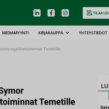
TILAA LE
MEDIAMYYNTI
KIRJAKAUPPA
YHTEYSTIEDOT
tönsuojaliiketoiminnat Temetille
LU
 Symor
toiminnat Temetille
Data