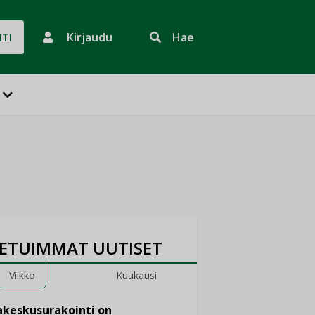
Kirjaudu
Hae
HTI
ETUIMMAT UUTISET
Viikko
Kuukausi
keskusurakointi on