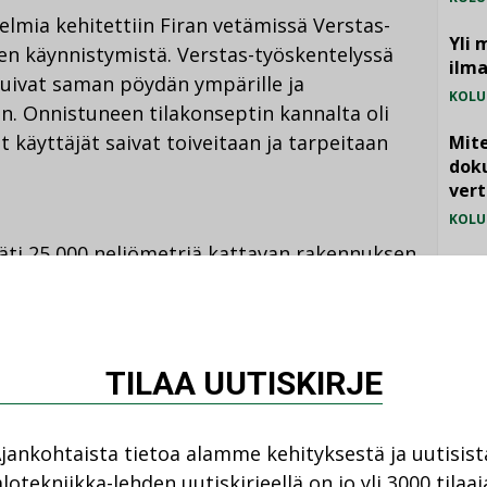
elmia kehitettiin Firan vetämissä Verstas-
Yli 
en käynnistymistä. Verstas-työskentelyssä
ilm
uivat saman pöydän ympärille ja
KOLU
uun. Onnistuneen tilakonseptin kannalta oli
t käyttäjät saivat toiveitaan ja tarpeitaan
Mite
doku
vert
KOLU
räti 25 000 neliömetriä kattavan rakennuksen
Vesi
n, yksi alue kerrallaan. Ensimmäiset
jämä
Otaniemen kampusalueella sijaitseviin
MIELI
ssa 2017.
TILAA UUTISKIRJE
Otaniemen yliopistokampuksen historiallisiin
pusalueen startup-toimintaa keskitetään
jankohtaista tietoa alamme kehityksestä ja uutisist
ne startup-keskittymä asettuu, muistuttaa
lotekniikka-lehden uutiskirjeellä on jo yli 3000 tilaaj