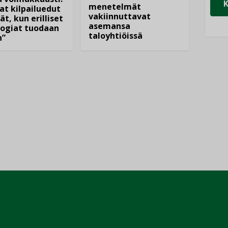
menetelmät
at kilpailuedut
vakiinnuttavat
ät, kun erilliset
asemansa
ogiat tuodaan
taloyhtiöissä
n”