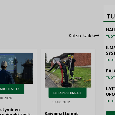
TU
HAL
Katso kaikki
TUOT
ILM
SYS
TUOT
PAL
TUOT
LAT
ANKOHTAISTA
LEHDEN ARTIKKELIT
UP
08.2026
TUOT
04.08.2026
istyminen
Kaivamattomat
 voimakkaasti: