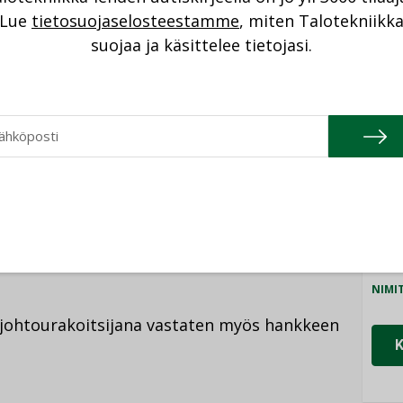
myös kunnostustyöt etenevät vaiheittain
Lue
tietosuojaselosteestamme
, miten Talotekniikk
NI
laan”, sanoo Firan Verstaiteilija
Eelis
suojaa ja käsittelee tietojasi.
Cons
NIMI
0-luvun lopulla
Olli Vikstedt
. Rakennus on
Refa
unnioittaen ja säilyttäen. Vaikka koko
NIMI
aiseksi, ei kaikkia sisäpintoja kuitenkaan
Gra
e jätetään rouheiksi. Näin myös tiloissa
NIMI
e muokkaamaan tiloja mieleisikseen”, kertoo
stointipäällikkö
Eetu Ristaniemi
.
Schn
NIMI
njohtourakoitsijana vastaten myös hankkeen