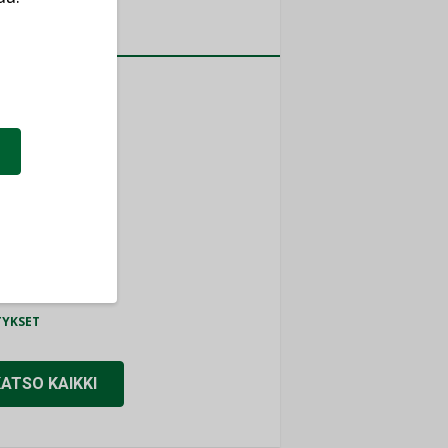
a
MITYKSET
ti
TYKSET
ir
TYKSET
nlund Oy
TYKSET
eider Electric
TYKSET
KATSO KAIKKI