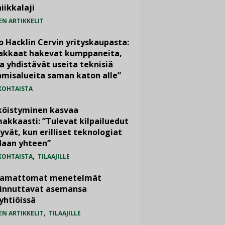
iikkalaji
EN ARTIKKELIT
o Hacklin Cervin yrityskaupasta:
iakkaat hakevat kumppaneita,
a yhdistävät useita teknisiä
misalueita saman katon alle”
KOHTAISTA
köistyminen kasvaa
akkaasti: ”Tulevat kilpailuedut
yvät, kun erilliset teknologiat
daan yhteen”
,
KOHTAISTA
TILAAJILLE
vamattomat menetelmät
iinnuttavat asemansa
yhtiöissä
,
EN ARTIKKELIT
TILAAJILLE