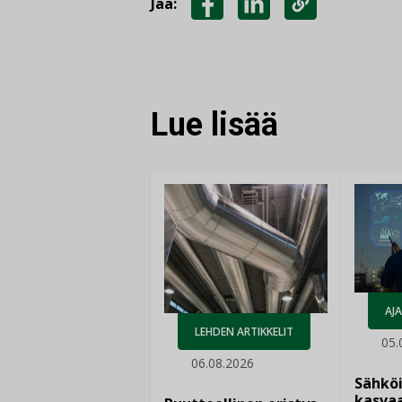
Jaa:
JAA
JAA
KOPIOI
FACEBOOKISSA
LINKEDINISSÄ
LINKKI
Lue lisää
AJ
LEHDEN ARTIKKELIT
05.
06.08.2026
Sähkö
kasvaa