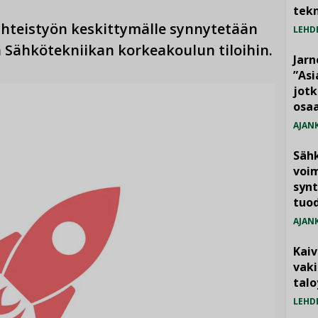
tekn
yhteistyön keskittymälle synnytetään
LEHD
en Sähkötekniikan korkeakoulun tiloihin.
Jarn
”As
jotk
osaa
AJAN
Säh
voim
synt
tuo
AJAN
Kai
vak
talo
LEHD