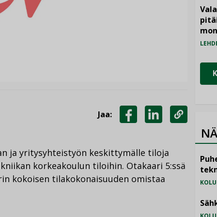
Vala
pitä
mon
LEHD
Jaa:
JAA
JAA
KOPIOI
NÄ
FACEBOOKISSA
LINKEDINISSÄ
LINKKI
 ja yritysyhteistyön keskittymälle tiloja
Puhe
kniikan korkeakoulun tiloihin. Otakaari 5:ssä
tekn
trin kokoisen tilakokonaisuuden omistaa
KOLU
Sähk
KOLU