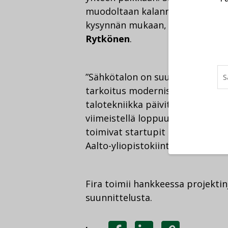
muodoltaan kalanruotoa. Siksi 
kysynnän mukaan, yksi osa kerral
Rytkönen
.
”Sähkötalon on suunnitellut 196
tarkoitus modernisoida vanhaa k
talotekniikka päivitetään nykyaik
viimeistellä loppuun asti, vaan n
toimivat startupit pääsevät its
Aalto-yliopistokiinteistöjen inve
Fira toimii hankkeessa projekti
suunnittelusta.