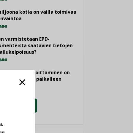
miljoona kotia on vailla toimivaa
anvaihtoa
MNI
n varmistetaan EPD-
menteista saatavien tietojen
ailukelpoisuus?
MNI
- ja viemärimitoittaminen on
htänyt ajassa paikalleen
PIDE
KATSO KAIKKI
a.
aa.