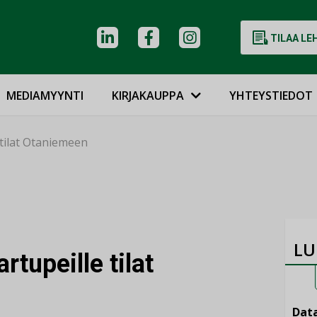
TILAA LE
MEDIAMYYNTI
KIRJAKAUPPA
YHTEYSTIEDOT
 tilat Otaniemeen
LU
rtupeille tilat
Data