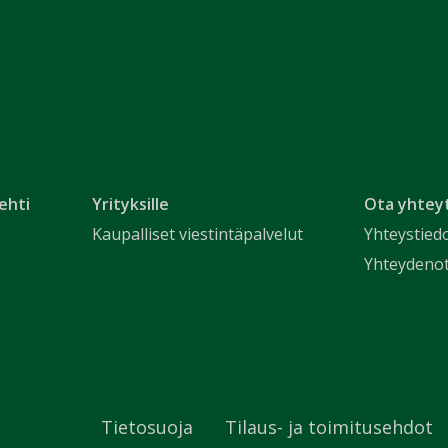
ehti
Yrityksille
Ota yhtey
Kaupalliset viestintäpalvelut
Yhteystied
Yhteydeno
Tietosuoja
Tilaus- ja toimitusehdot