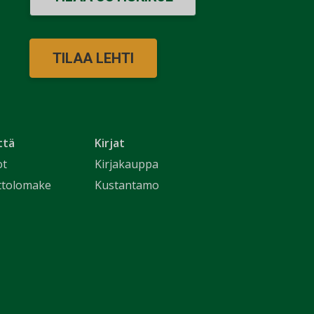
TILAA LEHTI
ttä
Kirjat
ot
Kirjakauppa
ttolomake
Kustantamo