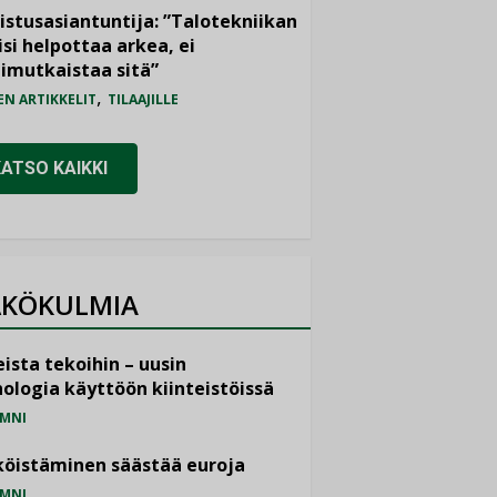
istusasiantuntija: ”Talotekniikan
isi helpottaa arkea, ei
imutkaistaa sitä”
,
EN ARTIKKELIT
TILAAJILLE
KATSO KAIKKI
KÖKULMIA
ista tekoihin – uusin
ologia käyttöön kiinteistöissä
MNI
öistäminen säästää euroja
MNI