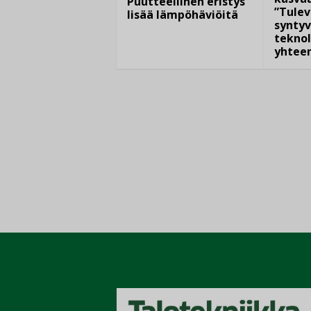
Puutteellinen eristys
”Tulev
lisää lämpöhäviöitä
syntyv
teknol
yhtee