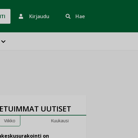
Kirjaudu
Hae
HTI
ETUIMMAT UUTISET
Viikko
Kuukausi
keskusurakointi on