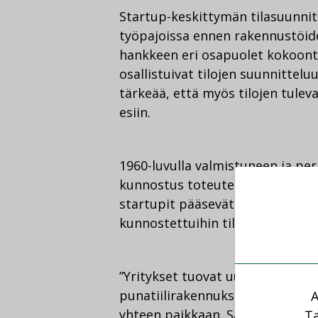
Startup-keskittymän tilasuunnit
työpajoissa ennen rakennustöid
hankkeen eri osapuolet kokoont
osallistuivat tilojen suunnittel
tärkeää, että myös tilojen tuleva
esiin.
1960-luvulla valmistuneen ja pe
kunnostus toteutetaan vaiheittai
startupit pääsevät muuttamaan 
kunnostettuihin tiloihin syyskuu
”Yritykset tuovat uutta elämää 
punatiilirakennuksiin, kun kam
A
yhteen paikkaan. Sähkötalo, jon
Ta