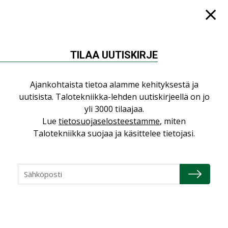
KATSO KAIKKI
TILAA UUTISKIRJE
NÄKÖKULMIA
Ajankohtaista tietoa alamme kehityksestä ja
uutisista. Talotekniikka-lehden uutiskirjeellä on jo
Puheista tekoihin – uusin teknologia
yli 3000 tilaajaa.
käyttöön kiinteistöissä
Lue
tietosuojaselosteestamme
, miten
KOLUMNI
Talotekniikka suojaa ja käsittelee tietojasi.
Sähköistäminen säästää euroja
KOLUMNI
Yli miljoona kotia on vailla toimivaa
ilmanvaihtoa
KOLUMNI
Miten varmistetaan EPD-dokumenteista