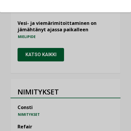
saatavien tietojen vertailukelpoisuus?
KOLUMNI
Vesi- ja viemärimitoittaminen on
jämähtänyt ajassa paikalleen
MIELIPIDE
KATSO KAIKKI
NIMITYKSET
Consti
NIMITYKSET
Refair