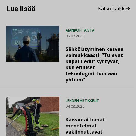
Lue lisää
Katso kaikki
AJANKOHTAISTA
05.08.2026
Sähköistyminen kasvaa
voimakkaasti: ”Tulevat
kilpailuedut syntyvät,
kun erilliset
teknologiat tuodaan
yhteen”
LEHDEN ARTIKKELIT
04.08.2026
Kaivamattomat
menetelmät
vakiinnuttavat