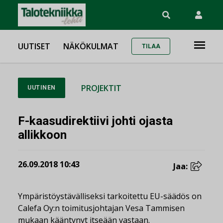
UUTISET
NÄKÖKULMAT
TILAA
PROJEKTIT
UUTINEN
F-kaasudirektiivi johti ojasta
allikkoon
26.09.2018 10:43
Jaa:
Ympäristöystävälliseksi tarkoitettu EU-säädös on
Calefa Oy:n toimitusjohtajan Vesa Tammisen
mukaan kääntynyt itseään vastaan.