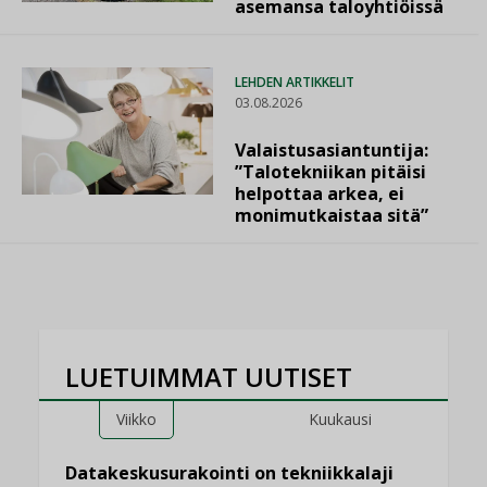
asemansa taloyhtiöissä
LEHDEN ARTIKKELIT
03.08.2026
Valaistusasiantuntija:
”Talotekniikan pitäisi
helpottaa arkea, ei
monimutkaistaa sitä”
LUETUIMMAT UUTISET
Viikko
Kuukausi
Datakeskusurakointi on tekniikkalaji