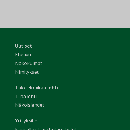
Uutiset
Etusivu
Näkökulmat
Nimitykset
Talotekniikka-lehti
Tilaa lehti
Näköislehdet
Yrityksille
Kaupalliset viestintäpalvelut