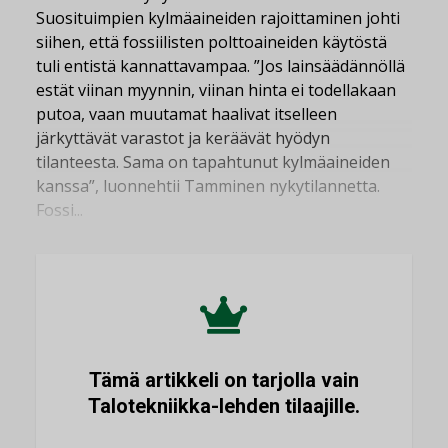
Suosituimpien kylmäaineiden rajoittaminen johti
siihen, että fossiilisten polttoaineiden käytöstä
tuli entistä kannattavampaa. ”Jos lainsäädännöllä
estät viinan myynnin, viinan hinta ei todellakaan
putoa, vaan muutamat haalivat itselleen
järkyttävät varastot ja keräävät hyödyn
tilanteesta. Sama on tapahtunut kylmäaineiden
kanssa”, luonnehtii Tamminen nykytilannetta.
Fossi...
Tämä artikkeli on tarjolla vain
Talotekniikka-lehden tilaajille.