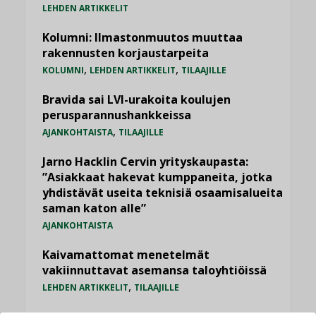
LEHDEN ARTIKKELIT
Kolumni: Ilmastonmuutos muuttaa
rakennusten korjaustarpeita
,
,
KOLUMNI
LEHDEN ARTIKKELIT
TILAAJILLE
Bravida sai LVI-urakoita koulujen
perusparannushankkeissa
,
AJANKOHTAISTA
TILAAJILLE
Jarno Hacklin Cervin yrityskaupasta:
”Asiakkaat hakevat kumppaneita, jotka
yhdistävät useita teknisiä osaamisalueita
saman katon alle”
AJANKOHTAISTA
Kaivamattomat menetelmät
vakiinnuttavat asemansa taloyhtiöissä
,
LEHDEN ARTIKKELIT
TILAAJILLE