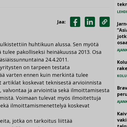
tekn
LEHD
Jaa:
Jarn
JAA
JAA
KOPIOI
”As
jotk
FACEBOOKISSA
LINKEDINISSÄ
LINKKI
osaa
ulkistettiin huhtikuun alussa. Sen myötä
AJAN
tulee pakolliseksi heinäkuussa 2013. Osa
äsiäissunnuntaina 24.4.2011.
Kol
yritysten on tarpeen testata
rake
ä varten ennen kuin merkintä tulee
KOLU
t artiklat koskevat teknisestä arvioinnista
Brav
 valvontaa ja arviointia sekä ilmoittamisesta
per
mistä. Voimaan tulevat myös ilmoitettuja
AJAN
sekä ilmoittamismenettelyä koskevat
Kai
vak
ita, jotka on tarkoitus liittää
talo