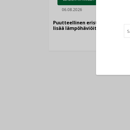
05.
06.08.2026
Sähkö
kasvaa
Puutteellinen eristys
”Tulev
lisää lämpöhäviöitä
syntyv
teknol
yhtee