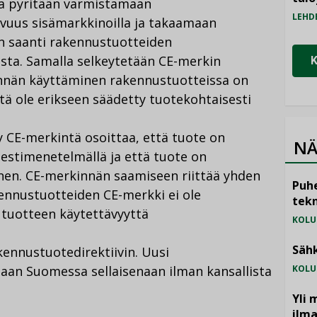
a pyritään varmistamaan
LEHD
vuus sisämarkkinoilla ja takaamaan
en saanti rakennustuotteiden
ista. Samalla selkeytetään CE-merkin
innän käyttäminen rakennustuotteissa on
tä ole erikseen säädetty tuotekohtaisesti
 CE-merkintä osoittaa, että tuote on
NÄ
testimenetelmällä ja että tuote on
nen. CE-merkinnän saamiseen riittää yhden
Puhe
nnustuotteiden CE-merkki ei ole
tekn
 tuotteen käytettävyyttä
KOLU
Sähk
ennustuotedirektiivin. Uusi
aan Suomessa sellaisenaan ilman kansallista
KOLU
Yli 
ilm