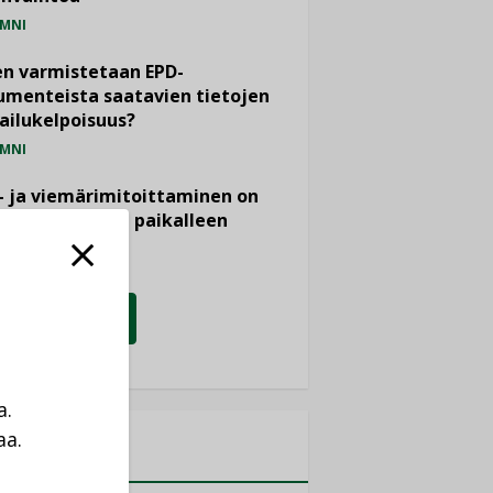
MNI
n varmistetaan EPD-
menteista saatavien tietojen
ailukelpoisuus?
MNI
- ja viemärimitoittaminen on
htänyt ajassa paikalleen
PIDE
KATSO KAIKKI
a.
aa.
MITYKSET
a