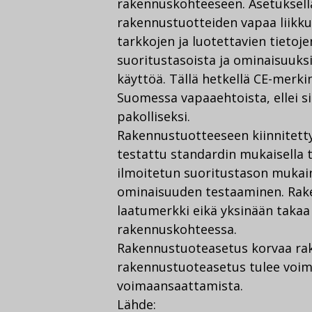
rakennuskohteeseen. Asetuksell
rakennustuotteiden vapaa liikku
tarkkojen ja luotettavien tietoj
suoritustasoista ja ominaisuuks
käyttöä. Tällä hetkellä CE-merk
Suomessa vapaaehtoista, ellei si
pakolliseksi.
Rakennustuotteeseen kiinnitetty
testattu standardin mukaisella 
ilmoitetun suoritustason mukai
ominaisuuden testaaminen. Rake
laatumerkki eikä yksinään takaa
rakennuskohteessa.
Rakennustuoteasetus korvaa rak
rakennustuoteasetus tulee voim
voimaansaattamista.
Lähde: