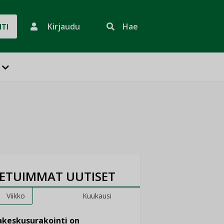
Kirjaudu
Hae
HTI
ETUIMMAT UUTISET
Viikko
Kuukausi
keskusurakointi on