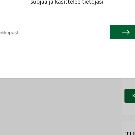
suojaa ja käsittelee tietojasi.
08.2026
Cons
04.08.2026
NIMI
istyminen
Kaivamattomat
 voimakkaasti:
menetelmät
Refa
at kilpailuedut
vakiinnuttavat
ät, kun erilliset
NIMI
asemansa
ogiat tuodaan
taloyhtiöissä
n”
Gra
NIMI
Schn
NIMI
TU