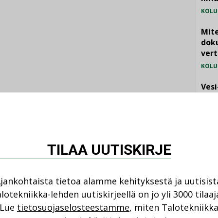
KOLU
Mite
doku
vert
KOLU
Vesi
jämä
Katso kaikki
MIELI
TILAA UUTISKIRJE
jankohtaista tietoa alamme kehityksestä ja uutisist
lotekniikka-lehden uutiskirjeellä on jo yli 3000 tilaaj
NI
ANKOHTAISTA
Lue
tietosuojaselosteestamme
, miten Talotekniikk
LEHDEN ARTIKKELIT