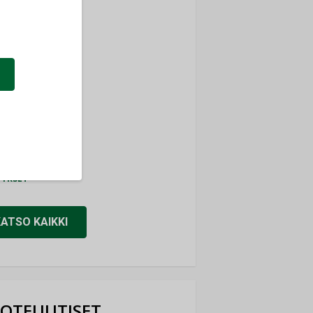
ti
TYKSET
ir
TYKSET
nlund Oy
TYKSET
eider Electric
TYKSET
KATSO KAIKKI
OTEUUTISET