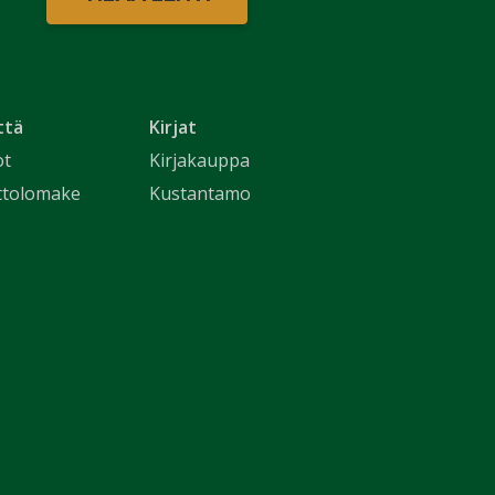
ttä
Kirjat
ot
Kirjakauppa
ttolomake
Kustantamo