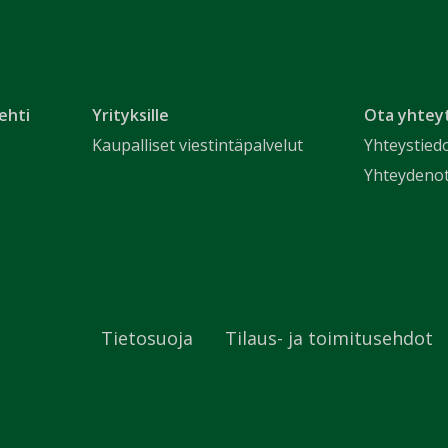
ehti
Yrityksille
Ota yhtey
Kaupalliset viestintäpalvelut
Yhteystied
Yhteydeno
Tietosuoja
Tilaus- ja toimitusehdot