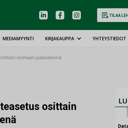
TILAA LE
MEDIAMYYNTI
KIRJAKAUPPA
YHTEYSTIEDOT
sittain voimaan pääsiäisenä
LU
teasetus osittain
senä
Data