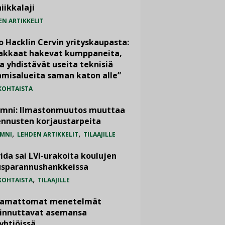
iikkalaji
EN ARTIKKELIT
o Hacklin Cervin yrityskaupasta:
iakkaat hakevat kumppaneita,
a yhdistävät useita teknisiä
misalueita saman katon alle”
KOHTAISTA
umni: Ilmastonmuutos muuttaa
nnusten korjaustarpeita
,
,
MNI
LEHDEN ARTIKKELIT
TILAAJILLE
ida sai LVI-urakoita koulujen
usparannushankkeissa
,
KOHTAISTA
TILAAJILLE
vamattomat menetelmät
iinnuttavat asemansa
yhtiöissä