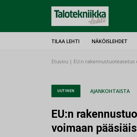
TILAA LEHTI
NÄKÖISLEHDET
Etusivu
|
EU:n rakennustuoteasetus o
AJANKOHTAISTA
UUTINEN
EU:n rakennustuo
voimaan pääsiäi