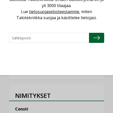
KOLUMNI
yli 3000 tilaajaa.
Lue
tietosuojaselosteestamme
, miten
Miten varmistetaan EPD-dokumenteista
Talotekniikka suojaa ja käsittelee tietojasi.
saatavien tietojen vertailukelpoisuus?
KOLUMNI
Vesi- ja viemärimitoittaminen on
jämähtänyt ajassa paikalleen
MIELIPIDE
KATSO KAIKKI
NIMITYKSET
Consti