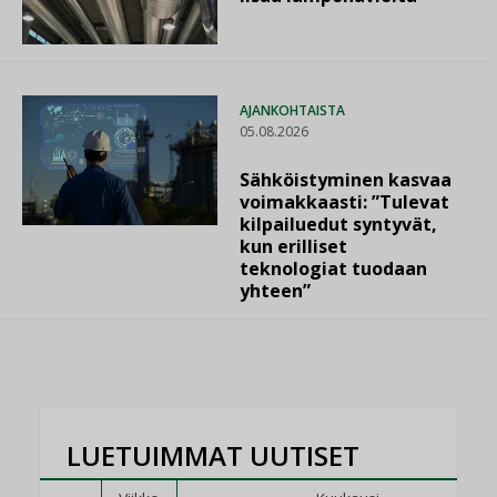
AJANKOHTAISTA
05.08.2026
Sähköistyminen kasvaa
voimakkaasti: ”Tulevat
kilpailuedut syntyvät,
kun erilliset
teknologiat tuodaan
yhteen”
LUETUIMMAT UUTISET