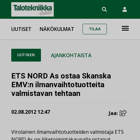
UUTISET
NÄKÖKULMAT
TILAA
AJANKOHTAISTA
UUTINEN
ETS NORD As ostaa Skanska
EMV:n ilmanvaihtotuotteita
valmistavan tehtaan
02.08.2012 12:47
Jaa:
Virolainen ilmanvaihtotuotteiden valmistaja ETS
NORD As on liiketoimintakaupalla ostanut