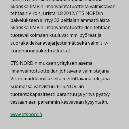
Skanska EMV:n ilmanvaihtotuotteita valmistavan
tehtaan Viron Jürista 1.8.2012. ETS NORDin
palvelukseen siirtyy 32 peltialan ammattilaista.
Skanska EMV:n ilmanvaihtotuotteiden tehtaan
tuotevalikoimaan kuuluvat mm. pyöreät ja
suorakaidekanavajärjestelmät sekä valmiit iv-
konehuonepakettiratkaisut.
ETS NORDin mukaan yrityksen asema
ilmanvaihtotuotteiden johtavana valmistajana
Viron markkinoilla sekä merkittävänä tekijänä
Suomessa vahvistuu; ETS NORDin
tuotantokapasiteetti parantuu ja yritys pystyy
vastaamaan paremmin kasvavaan kysyntään.
www.etsnord.fi