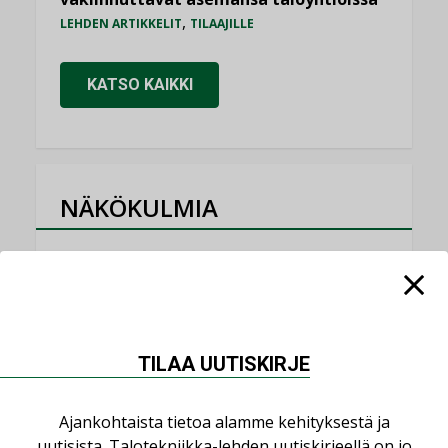
,
LEHDEN ARTIKKELIT
TILAAJILLE
KATSO KAIKKI
NÄKÖKULMIA
Puheista tekoihin – uusin teknologia
käyttöön kiinteistöissä
KOLUMNI
Sähköistäminen säästää euroja
TILAA UUTISKIRJE
KOLUMNI
Yli miljoona kotia on vailla toimivaa
Ajankohtaista tietoa alamme kehityksestä ja
ilmanvaihtoa
uutisista. Talotekniikka-lehden uutiskirjeellä on jo