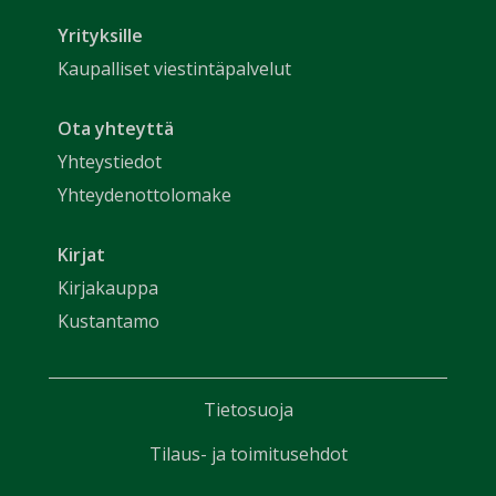
Yrityksille
Kaupalliset viestintäpalvelut
Ota yhteyttä
Yhteystiedot
Yhteydenottolomake
Kirjat
Kirjakauppa
Kustantamo
Tietosuoja
Tilaus- ja toimitusehdot