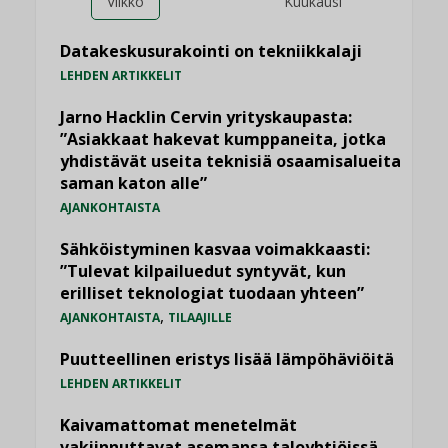
Viikko
Kuukausi
Datakeskusurakointi on tekniikkalaji
LEHDEN ARTIKKELIT
Jarno Hacklin Cervin yrityskaupasta:
”Asiakkaat hakevat kumppaneita, jotka
yhdistävät useita teknisiä osaamisalueita
saman katon alle”
AJANKOHTAISTA
Sähköistyminen kasvaa voimakkaasti:
”Tulevat kilpailuedut syntyvät, kun
erilliset teknologiat tuodaan yhteen”
,
AJANKOHTAISTA
TILAAJILLE
Puutteellinen eristys lisää lämpöhäviöitä
LEHDEN ARTIKKELIT
Kaivamattomat menetelmät
vakiinnuttavat asemansa taloyhtiöissä