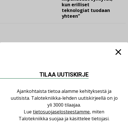
kun erilliset
teknologiat tuodaan
yhteen”
LUETUIMMAT UUTISET
Viikko
Kuukausi
TILAA UUTISKIRJE
Datakeskusurakointi on tekniikkalaji
Ajankohtaista tietoa alamme kehityksestä ja
LEHDEN ARTIKKELIT
uutisista. Talotekniikka-lehden uutiskirjeellä on jo
Jarno Hacklin Cervin yrityskaupasta:
yli 3000 tilaajaa.
”Asiakkaat hakevat kumppaneita, jotka
Lue
tietosuojaselosteestamme
, miten
yhdistävät useita teknisiä osaamisalueita
Talotekniikka suojaa ja käsittelee tietojasi.
saman katon alle”