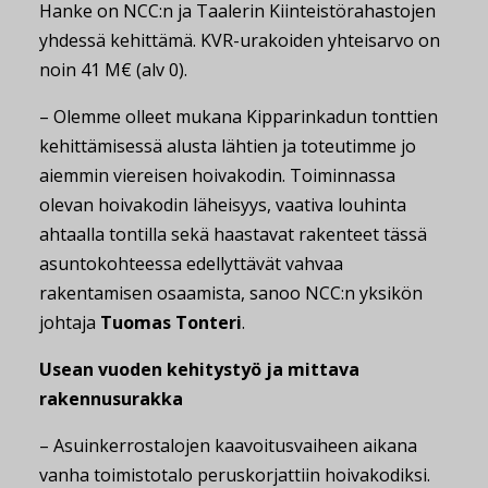
Hanke on NCC:n ja Taalerin Kiinteistörahastojen
yhdessä kehittämä. KVR-urakoiden yhteisarvo on
noin 41 M€ (alv 0).
– Olemme olleet mukana Kipparinkadun tonttien
kehittämisessä alusta lähtien ja toteutimme jo
aiemmin viereisen hoivakodin. Toiminnassa
olevan hoivakodin läheisyys, vaativa louhinta
ahtaalla tontilla sekä haastavat rakenteet tässä
asuntokohteessa edellyttävät vahvaa
rakentamisen osaamista, sanoo NCC:n yksikön
johtaja
Tuomas Tonteri
.
Usean vuoden kehitystyö ja mittava
rakennusurakka
– Asuinkerrostalojen kaavoitusvaiheen aikana
vanha toimistotalo peruskorjattiin hoivakodiksi.