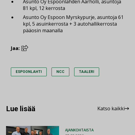
Asunto Oy Espoonlahden Aarholli, asuntoja
81 kpl, 12 kerrosta
Asunto Oy Espoon Myrskypurje, asuntoja 61
kpl, 5 asuinkerrosta + 3 autohallikerrosta
pääosin maanalla
Jaa:
ESPOONLAHTI
NCC
TAALERI
Lue lisää
Katso kaikki
AJANKOHTAISTA