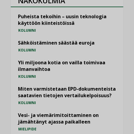
NÄKÖKULMIA
Puheista tekoihin – uusin teknologia
käyttöön kiinteistöissä
KOLUMNI
Sähköistäminen säästää euroja
KOLUMNI
Yli miljoona kotia on vailla toimivaa
ilmanvaihtoa
KOLUMNI
Miten varmistetaan EPD-dokumenteista
saatavien tietojen vertailukelpoisuus?
KOLUMNI
Vesi- ja viemärimitoittaminen on
jämähtänyt ajassa paikalleen
MIELIPIDE