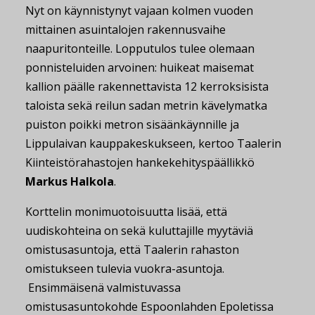
Nyt on käynnistynyt vajaan kolmen vuoden
mittainen asuintalojen rakennusvaihe
naapuritonteille. Lopputulos tulee olemaan
ponnisteluiden arvoinen: huikeat maisemat
kallion päälle rakennettavista 12 kerroksisista
taloista sekä reilun sadan metrin kävelymatka
puiston poikki metron sisäänkäynnille ja
Lippulaivan kauppakeskukseen, kertoo Taalerin
Kiinteistörahastojen hankekehityspäällikkö
Markus Halkola
.
Korttelin monimuotoisuutta lisää, että
uudiskohteina on sekä kuluttajille myytäviä
omistusasuntoja, että Taalerin rahaston
omistukseen tulevia vuokra-asuntoja.
Ensimmäisenä valmistuvassa
omistusasuntokohde Espoonlahden Epoletissa