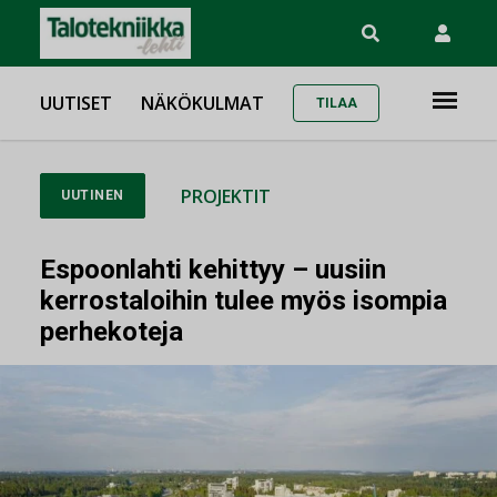
UUTISET
NÄKÖKULMAT
TILAA
PROJEKTIT
UUTINEN
Espoonlahti kehittyy – uusiin
kerrostaloihin tulee myös isompia
perhekoteja