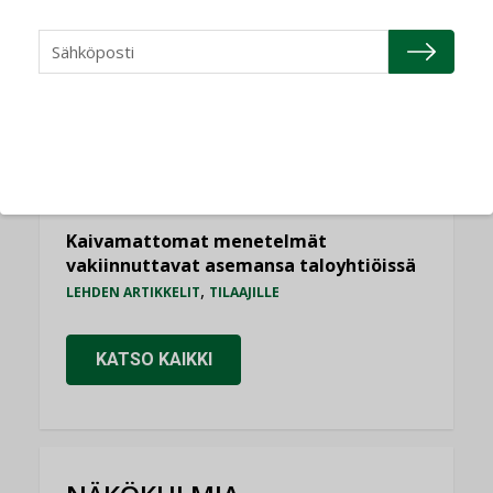
AJANKOHTAISTA
Sähköistyminen kasvaa voimakkaasti:
”Tulevat kilpailuedut syntyvät, kun
erilliset teknologiat tuodaan yhteen”
,
AJANKOHTAISTA
TILAAJILLE
Puutteellinen eristys lisää lämpöhäviöitä
LEHDEN ARTIKKELIT
Kaivamattomat menetelmät
vakiinnuttavat asemansa taloyhtiöissä
,
LEHDEN ARTIKKELIT
TILAAJILLE
KATSO KAIKKI