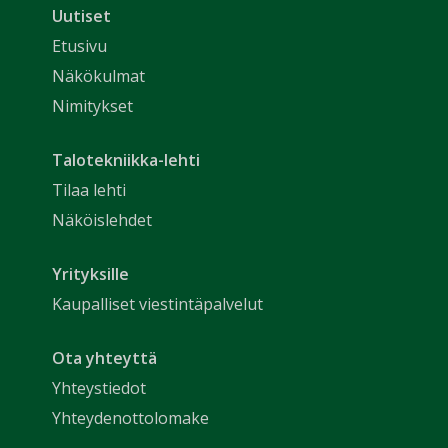
Uutiset
Etusivu
Näkökulmat
Nimitykset
Talotekniikka-lehti
Tilaa lehti
Näköislehdet
Yrityksille
Kaupalliset viestintäpalvelut
Ota yhteyttä
Yhteystiedot
Yhteydenottolomake