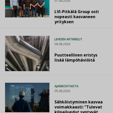
07.08.2026
LVI-Pitkälä Group osti
nopeasti kasvaneen
yrityksen
LEHDEN ARTIKKELIT
06.08.2026
Puutteellinen eristys
lisää lämpöhäviöitä
AJANKOHTAISTA
05.08.2026
Sähköistyminen kasvaa
voimakkaasti: ”Tulevat
kilpailuedut syntyvät,