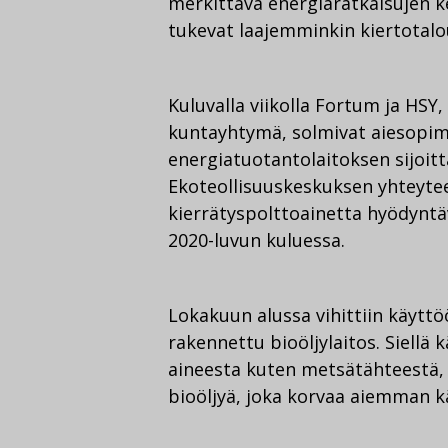
merkittävä energiaratkaisujen k
tukevat laajemminkin kiertotalo
Kuluvalla viikolla Fortum ja HSY
kuntayhtymä, solmivat aiesopimu
energiatuotantolaitoksen sijo
Ekoteollisuuskeskuksen yhteyteen
kierrätyspolttoainetta hyödyntä
2020-luvun kuluessa.
Lokakuun alussa vihittiin käyt
rakennettu bioöljylaitos. Siellä
aineesta kuten metsätähteestä,
bioöljyä, joka korvaa aiemman k