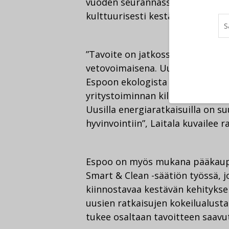
vuoden seurannassa Euroopan talo
kulttuurisesti kestävimmäksi ka
”Tavoite on jatkossakin pitää E
vetovoimaisena. Uusilla kaukolä
Espoon ekologista kestävyyttä. E
yritystoiminnan kilpailukyvyn ke
Uusilla energiaratkaisuilla on s
hyvinvointiin”, Laitala kuvailee r
Espoo on myös mukana pääkaupu
Smart & Clean -säätiön työssä, 
kiinnostavaa kestävän kehitykse
uusien ratkaisujen kokeilualust
tukee osaltaan tavoitteen saavu