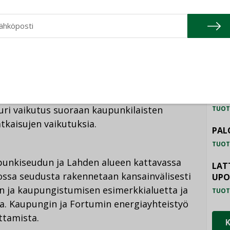
udellisesti, ekologisesti, sosiaalisesti ja
upungiksi.
TU
HAL
spoon kasvutarina kestävänä ja
TUOT
mpöratkaisuilla parannetaan merkittävästi
nergiaratkaisuilla vahvistetaan
ILM
SYS
hittymistä ja avataan vientimahdollisuuksia.
uuri vaikutus suoraan kaupunkilaisten
TUOT
atkaisujen vaikutuksia.
PAL
TUOT
nkiseudun ja Lahden alueen kattavassa
LAT
jossa seudusta rakennetaan kansainvälisesti
UP
n ja kaupungistumisen esimerkkialuetta ja
TUOT
aa. Kaupungin ja Fortumin energiayhteistyö
ttamista.