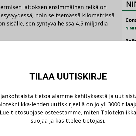
NI
otermisen laitoksen ensimmäinen reikä on
tesyvyydessä, noin seitsemässä kilometrissä.
Cons
sisälle, sen syntyvaiheissa 4,5 miljardia
NIMI
Refa
NIMI
oenergiaa, joka on varastoitunut maaperän
Gra
lisista ja uusiutuvista energialähteistä on
isuja. Otaniemen geoterminen laitos tuottaa
NIMI
TILAA UUTISKIRJE
tia Espoon ympärivuotisesta
Schn
NIMI
jankohtaista tietoa alamme kehityksestä ja uutisist
lotekniikka-lehden uutiskirjeellä on jo yli 3000 tilaaj
tta liiketoimintaa
Lue
tietosuojaselosteestamme
, miten Talotekniikk
suojaa ja käsittelee tietojasi.
 tehdyssä tutkimuksessa ja sen tämän