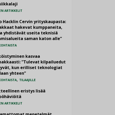
iikkalaji
EN ARTIKKELIT
o Hacklin Cervin yrityskaupasta:
iakkaat hakevat kumppaneita,
a yhdistävät useita teknisiä
misalueita saman katon alle”
KOHTAISTA
köistyminen kasvaa
akkaasti: ”Tulevat kilpailuedut
yvät, kun erilliset teknologiat
daan yhteen”
,
KOHTAISTA
TILAAJILLE
teellinen eristys lisää
pöhäviöitä
EN ARTIKKELIT
vamattomat menetelmät