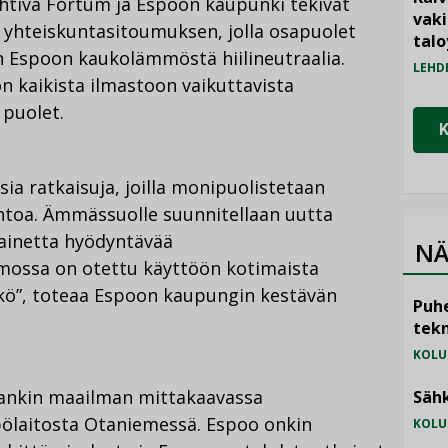
tiva Fortum ja Espoon kaupunki tekivät
vak
 yhteiskuntasitoumuksen, jolla osapuolet
talo
n Espoon kaukolämmöstä hiilineutraalia.
LEHD
kaikista ilmastoon vaikuttavista
 puolet.
ia ratkaisuja, joilla monipuolistetaan
toa. Ämmässuolle suunnitellaan uutta
oainetta hyödyntävää
NÄ
rmossa on otettu käyttöön kotimaista
kö”, toteaa Espoon kaupungin kestävän
Puhe
tekn
KOLU
laankin maailman mittakaavassa
Sähk
pölaitosta Otaniemessä. Espoo onkin
KOLU