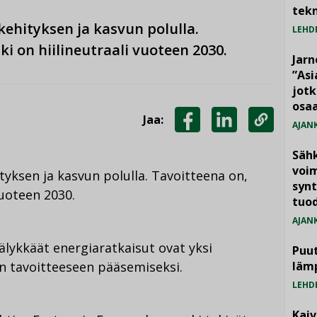
tekn
ehityksen ja kasvun polulla.
LEHD
i on hiilineutraali vuoteen 2030.
Jarn
”As
jotk
osaa
Jaa:
AJAN
JAA
JAA
KOPIOI
Säh
FACEBOOKISSA
LINKEDINISSÄ
LINKKI
voim
yksen ja kasvun polulla. Tavoitteena on,
synt
vuoteen 2030.
tuo
AJAN
älykkäät energiaratkaisut ovat yksi
Puut
n tavoitteeseen pääsemiseksi.
läm
LEHD
Kai