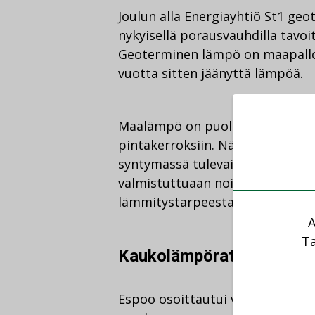
Joulun alla Energiayhtiö St1 ge
nykyisellä porausvauhdilla tavoi
Geoterminen lämpö on maapallon 
vuotta sitten jäänyttä lämpöä.
Maalämpö on puolestaan aurink
pintakerroksiin. Näistä ei-fossii
syntymässä tulevaisuuden ratka
valmistuttuaan noin 10 prosent
lämmitystarpeesta.
A
Ta
Kaukolämpöratkaisuilla uu
Espoo osoittautui viime vuonna