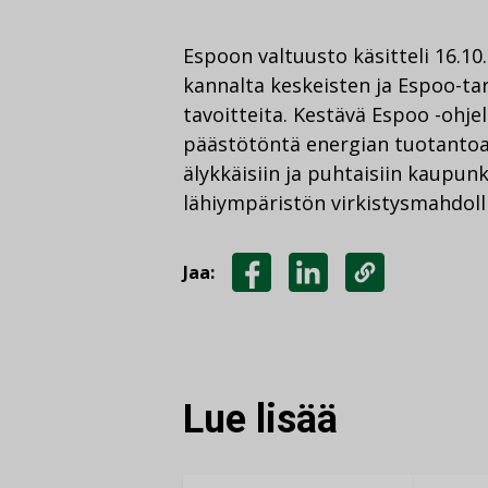
Espoon valtuusto käsitteli 16.1
kannalta keskeisten ja Espoo-ta
tavoitteita. Kestävä Espoo -ohj
päästötöntä energian tuotantoa.
älykkäisiin ja puhtaisiin kaupunk
lähiympäristön virkistysmahdoll
Jaa:
JAA
JAA
KOPIOI
FACEBOOKISSA
LINKEDINISSÄ
LINKKI
Lue lisää