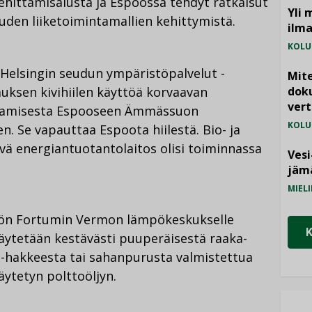
ehittämisalusta ja Espoossa tehdyt ratkaisut
Yli 
uden liiketoimintamallien kehittymistä.
ilm
KOLU
, Helsingin seudun ympäristöpalvelut -
Mite
ksen kivihiilen käyttöä korvaavan
doku
vert
ittamisesta Espooseen Ämmässuon
KOLU
. Se vapauttaa Espoota hiilestä. Bio- ja
vä energiantuotantolaitos olisi toiminnassa
Vesi
jämä
MIELI
töön Fortumin Vermon lämpökeskukselle
 käytetään kestävästi puuperäisestä raaka-
 -hakkeesta tai sahanpurusta valmistettua
äytetyn polttoöljyn.