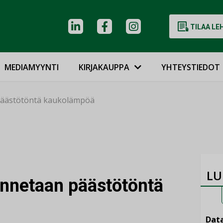
TILAA LE
MEDIAMYYNTI
KIRJAKAUPPA
YHTEYSTIEDOT
 päästötöntä kaukolämpöä
LU
ennetaan päästötöntä
Data