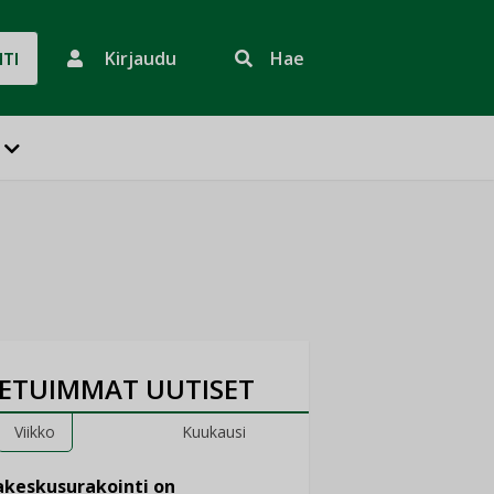
Kirjaudu
Hae
HTI
ETUIMMAT UUTISET
Viikko
Kuukausi
keskusurakointi on