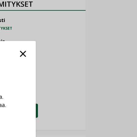
MITYKSET
ti
TYKSET
ir
TYKSET
nlund Oy
TYKSET
eider Electric
TYKSET
a.
aa.
KATSO KAIKKI
a