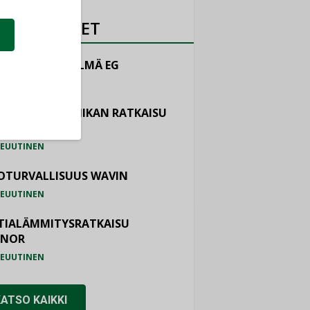
OTEUUTISET
LINTAJÄRJESTELMÄ EG
EUUTINEN
ASTOINTITEKNIIKAN RATKAISU
TEMAIR
EUUTINEN
OTURVALLISUUS WAVIN
EUUTINEN
TIALÄMMITYSRATKAISU
ONOR
EUUTINEN
KATSO KAIKKI