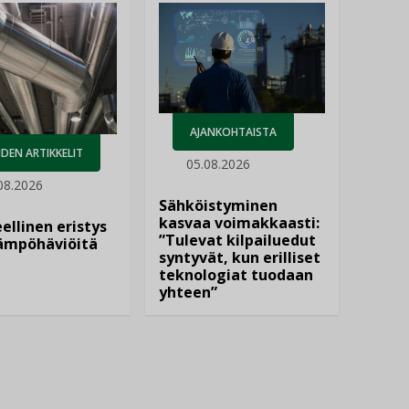
AJANKOHTAISTA
DEN ARTIKKELIT
05.08.2026
08.2026
Sähköistyminen
kasvaa voimakkaasti:
ellinen eristys
”Tulevat kilpailuedut
lämpöhäviöitä
syntyvät, kun erilliset
teknologiat tuodaan
yhteen”