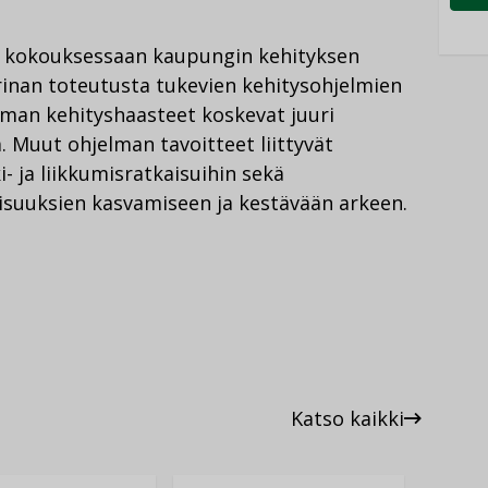
0. kokouksessaan kaupungin kehityksen
rinan toteutusta tukevien kehitysohjelmien
elman kehityshaasteet koskevat juuri
 Muut ohjelman tavoitteet liittyvät
i- ja liikkumisratkaisuihin sekä
isuuksien kasvamiseen ja kestävään arkeen.
Katso kaikki