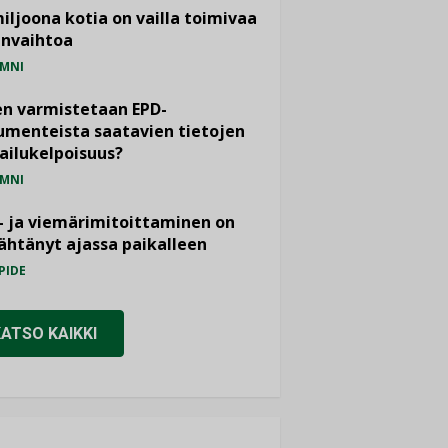
miljoona kotia on vailla toimivaa
anvaihtoa
MNI
n varmistetaan EPD-
menteista saatavien tietojen
ailukelpoisuus?
MNI
- ja viemärimitoittaminen on
htänyt ajassa paikalleen
PIDE
KATSO KAIKKI