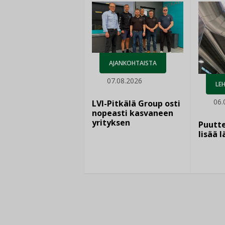
AJANKOHTAISTA
07.08.2026
LEH
06.
LVI-Pitkälä Group osti
nopeasti kasvaneen
yrityksen
Puutte
lisää 