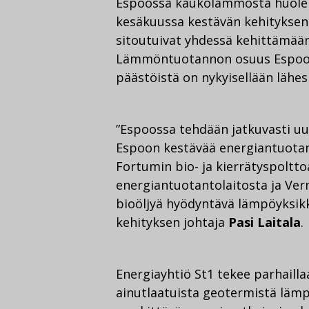
Espoossa kaukolämmöstä huoleh
kesäkuussa kestävän kehityksen
sitoutuivat yhdessä kehittämää
Lämmöntuotannon osuus Espoon 
päästöistä on nykyisellään lähes
”Espoossa tehdään jatkuvasti uus
Espoon kestävää energiantuotan
Fortumin bio- ja kierrätyspoltt
energiantuotantolaitosta ja Ve
bioöljyä hyödyntävä lämpöyksik
kehityksen johtaja
Pasi Laitala
.
Energiayhtiö St1 tekee parhail
ainutlaatuista geotermistä läm