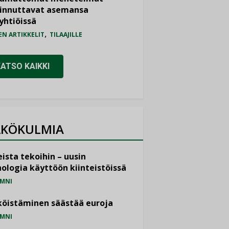
iinnuttavat asemansa
yhtiöissä
,
EN ARTIKKELIT
TILAAJILLE
KATSO KAIKKI
KÖKULMIA
ista tekoihin – uusin
ologia käyttöön kiinteistöissä
MNI
öistäminen säästää euroja
MNI