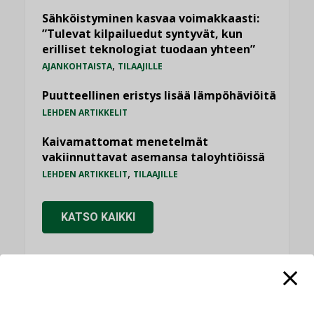
Sähköistyminen kasvaa voimakkaasti:
”Tulevat kilpailuedut syntyvät, kun
erilliset teknologiat tuodaan yhteen”
,
AJANKOHTAISTA
TILAAJILLE
Puutteellinen eristys lisää lämpöhäviöitä
LEHDEN ARTIKKELIT
Kaivamattomat menetelmät
vakiinnuttavat asemansa taloyhtiöissä
,
LEHDEN ARTIKKELIT
TILAAJILLE
KATSO KAIKKI
NÄKÖKULMIA