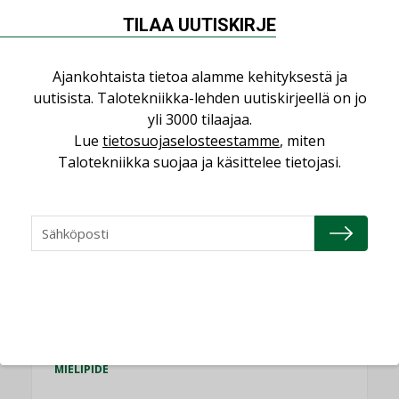
TILAA UUTISKIRJE
Puheista tekoihin – uusin teknologia
käyttöön kiinteistöissä
Ajankohtaista tietoa alamme kehityksestä ja
KOLUMNI
uutisista. Talotekniikka-lehden uutiskirjeellä on jo
Sähköistäminen säästää euroja
yli 3000 tilaajaa.
KOLUMNI
Lue
tietosuojaselosteestamme
, miten
Talotekniikka suojaa ja käsittelee tietojasi.
Yli miljoona kotia on vailla toimivaa
ilmanvaihtoa
KOLUMNI
Miten varmistetaan EPD-dokumenteista
saatavien tietojen vertailukelpoisuus?
KOLUMNI
Vesi- ja viemärimitoittaminen on
jämähtänyt ajassa paikalleen
MIELIPIDE