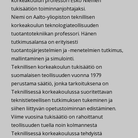
korkeakoulun professori Esko Niemen
tukisäätiön toiminnanjohtajaksi.
Niemi on Aalto-yliopiston teknillisen
korkeakoulun teknologiateollisuuden
tuotantotekniikan professori. Hänen
tutkimusalansa on erityisesti
tuotantojärjestelmien ja -menetelmien tutkimus,
mallintaminen ja simulointi.
Teknillisen korkeakoulun tukisäätiö on
suomalaisen teollisuuden vuonna 1979
perustama säätiö, jonka tarkoituksena on
Teknillisessä korkeakoulussa suoritettavan
teknistieteellisen tutkimuksen tukeminen ja
siihen liittyvän opetustoiminnan edistäminen.
Viime vuosina tukisäätiö on rahoittanut
teollisuuden tuella noin kolmannesta
Teknillisessä korkeakoulussa tehdyistä