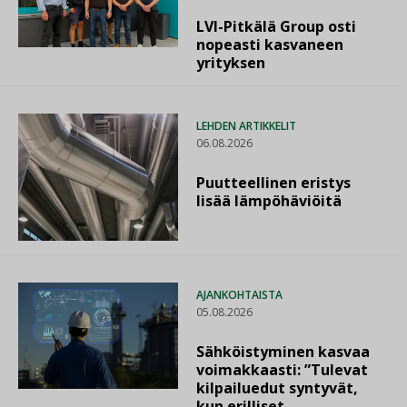
LVI-Pitkälä Group osti
nopeasti kasvaneen
yrityksen
LEHDEN ARTIKKELIT
06.08.2026
Puutteellinen eristys
lisää lämpöhäviöitä
AJANKOHTAISTA
05.08.2026
Sähköistyminen kasvaa
voimakkaasti: ”Tulevat
kilpailuedut syntyvät,
kun erilliset