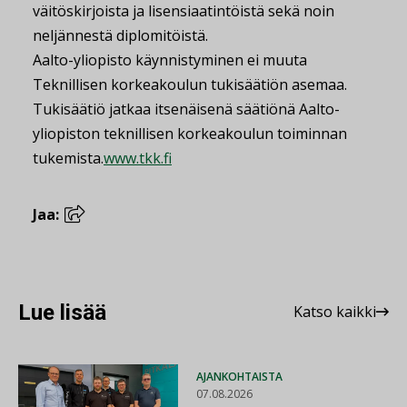
väitöskirjoista ja lisensiaatintöistä sekä noin
neljännestä diplomitöistä.
Aalto-yliopisto käynnistyminen ei muuta
Teknillisen korkeakoulun tukisäätiön asemaa.
Tukisäätiö jatkaa itsenäisenä säätiönä Aalto-
yliopiston teknillisen korkeakoulun toiminnan
tukemista.
www.tkk.fi
Jaa:
Lue lisää
Katso kaikki
AJANKOHTAISTA
07.08.2026