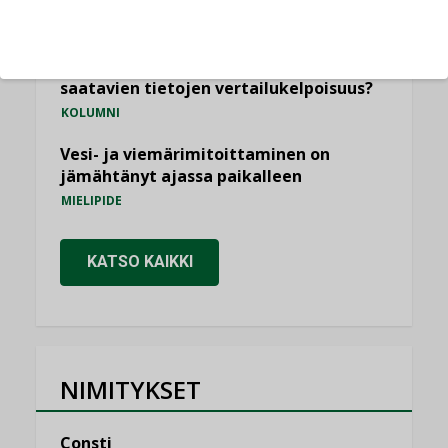
ilmanvaihtoa
KOLUMNI
Miten varmistetaan EPD-dokumenteista
saatavien tietojen vertailukelpoisuus?
KOLUMNI
Vesi- ja viemärimitoittaminen on
jämähtänyt ajassa paikalleen
MIELIPIDE
KATSO KAIKKI
NIMITYKSET
Consti