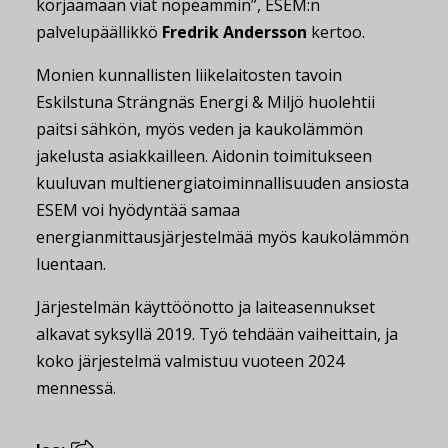
korjaamaan viat nopeammin”, ESEM:n
palvelupäällikkö
Fredrik Andersson
kertoo.
Monien kunnallisten liikelaitosten tavoin
Eskilstuna Strängnäs Energi & Miljö huolehtii
paitsi sähkön, myös veden ja kaukolämmön
jakelusta asiakkailleen. Aidonin toimitukseen
kuuluvan multienergiatoiminnallisuuden ansiosta
ESEM voi hyödyntää samaa
energianmittausjärjestelmää myös kaukolämmön
luentaan.
Järjestelmän käyttöönotto ja laiteasennukset
alkavat syksyllä 2019. Työ tehdään vaiheittain, ja
koko järjestelmä valmistuu vuoteen 2024
mennessä.