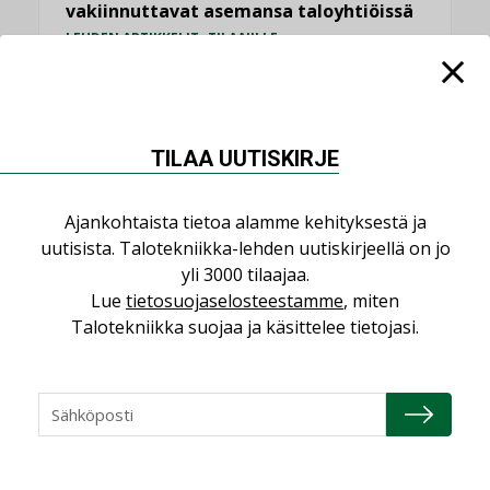
vakiinnuttavat asemansa taloyhtiöissä
,
LEHDEN ARTIKKELIT
TILAAJILLE
KATSO KAIKKI
TILAA UUTISKIRJE
Ajankohtaista tietoa alamme kehityksestä ja
NÄKÖKULMIA
uutisista. Talotekniikka-lehden uutiskirjeellä on jo
yli 3000 tilaajaa.
Puheista tekoihin – uusin teknologia
Lue
tietosuojaselosteestamme
, miten
käyttöön kiinteistöissä
Talotekniikka suojaa ja käsittelee tietojasi.
KOLUMNI
Sähköistäminen säästää euroja
KOLUMNI
Yli miljoona kotia on vailla toimivaa