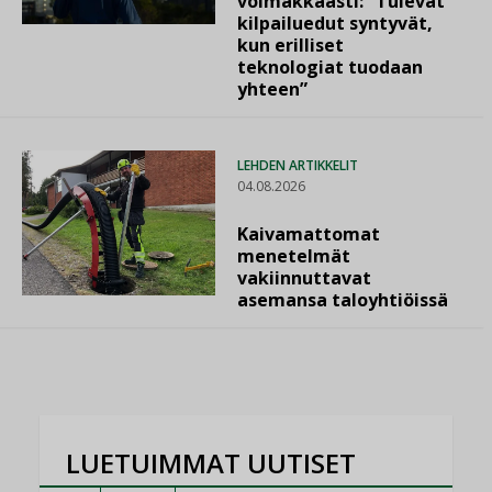
voimakkaasti: ”Tulevat
kilpailuedut syntyvät,
kun erilliset
teknologiat tuodaan
yhteen”
LEHDEN ARTIKKELIT
04.08.2026
Kaivamattomat
menetelmät
vakiinnuttavat
asemansa taloyhtiöissä
LUETUIMMAT UUTISET