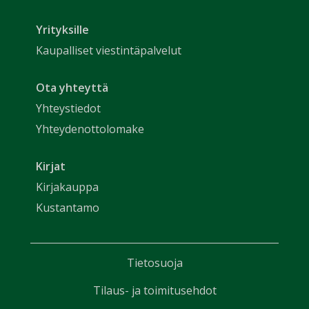
Yrityksille
Kaupalliset viestintäpalvelut
Ota yhteyttä
Yhteystiedot
Yhteydenottolomake
Kirjat
Kirjakauppa
Kustantamo
Tietosuoja
Tilaus- ja toimitusehdot