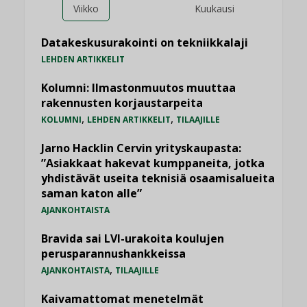
Viikko
Kuukausi
Datakeskusurakointi on tekniikkalaji
LEHDEN ARTIKKELIT
Kolumni: Ilmastonmuutos muuttaa
rakennusten korjaustarpeita
,
,
KOLUMNI
LEHDEN ARTIKKELIT
TILAAJILLE
Jarno Hacklin Cervin yrityskaupasta:
”Asiakkaat hakevat kumppaneita, jotka
yhdistävät useita teknisiä osaamisalueita
saman katon alle”
AJANKOHTAISTA
Bravida sai LVI-urakoita koulujen
perusparannushankkeissa
,
AJANKOHTAISTA
TILAAJILLE
Kaivamattomat menetelmät