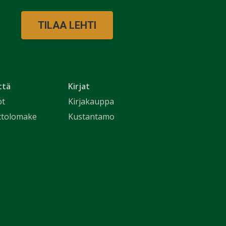
TILAA LEHTI
ttä
Kirjat
ot
Kirjakauppa
ttolomake
Kustantamo