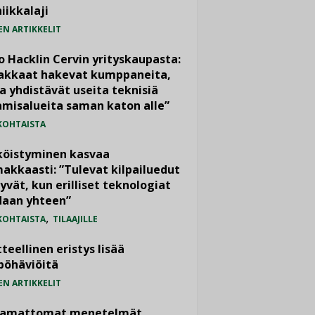
iikkalaji
EN ARTIKKELIT
o Hacklin Cervin yrityskaupasta:
iakkaat hakevat kumppaneita,
a yhdistävät useita teknisiä
misalueita saman katon alle”
KOHTAISTA
köistyminen kasvaa
akkaasti: ”Tulevat kilpailuedut
yvät, kun erilliset teknologiat
daan yhteen”
,
KOHTAISTA
TILAAJILLE
teellinen eristys lisää
pöhäviöitä
EN ARTIKKELIT
vamattomat menetelmät