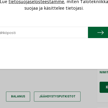
Lue
tietosuojaselosteestamme
, miten Talotekniikk
NI
TILAA LEHTI
suojaa ja käsittelee tietojasi.
Cons
tko jo tilaaja?
NIMI
Refa
IRJAUDU SISÄÄN
NIMI
Gra
NIMI
Schn
NIMI
BALANUS
JÄÄHDYSTYSPUTKISTOT