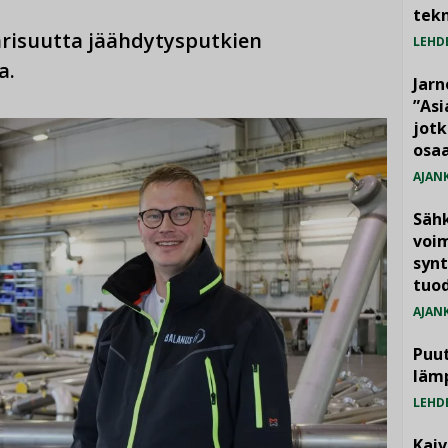
tekn
risuutta jäähdytysputkien
LEHD
a.
Jarn
”As
jotk
osaa
AJAN
Säh
voim
synt
tuo
AJAN
Puut
läm
LEHD
Kai