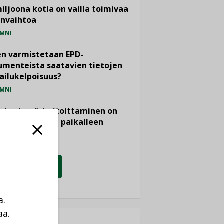
miljoona kotia on vailla toimivaa
anvaihtoa
MNI
n varmistetaan EPD-
menteista saatavien tietojen
ailukelpoisuus?
MNI
- ja viemärimitoittaminen on
htänyt ajassa paikalleen
PIDE
KATSO KAIKKI
a.
aa.