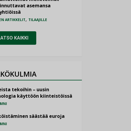
iinnuttavat asemansa
yhtiöissä
,
EN ARTIKKELIT
TILAAJILLE
KATSO KAIKKI
KÖKULMIA
ista tekoihin – uusin
ologia käyttöön kiinteistöissä
MNI
öistäminen säästää euroja
MNI