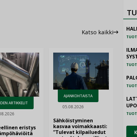
TU
HAL
Katso kaikki
TUOT
ILM
SYS
TUOT
PAL
TUOT
AJANKOHTAISTA
LAT
DEN ARTIKKELIT
UP
05.08.2026
08.2026
TUOT
Sähköistyminen
kasvaa voimakkaasti:
ellinen eristys
”Tulevat kilpailuedut
lämpöhäviöitä