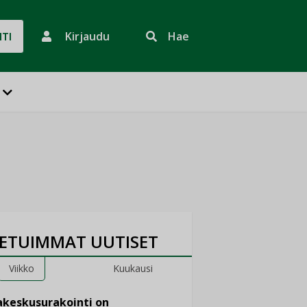
Kirjaudu
Hae
HTI
ETUIMMAT UUTISET
Viikko
Kuukausi
keskusurakointi on