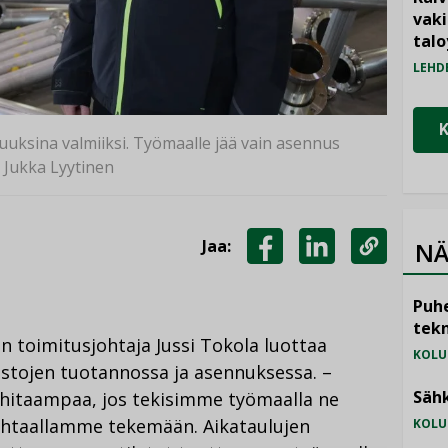
vak
talo
LEHD
uuksina valmiiksi. Työmaalle jää vain asennus
: Jukka Lyytinen
Jaa:
NÄ
JAA
JAA
KOPIOI
FACEBOOKISSA
LINKEDINISSÄ
LINKKI
Puhe
tekn
 toimitusjohtaja Jussi Tokola luottaa
KOLU
stojen tuotannossa ja asennuksessa. –
Sähk
n hitaampaa, jos tekisimme työmaalla ne
tehtaallamme tekemään. Aikataulujen
KOLU