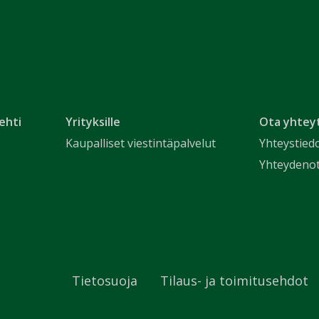
ehti
Yrityksille
Ota yhtey
Kaupalliset viestintäpalvelut
Yhteystied
Yhteydeno
Tietosuoja
Tilaus- ja toimitusehdot