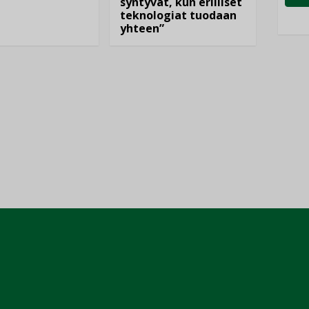
syntyvät, kun erilliset
teknologiat tuodaan
yhteen”