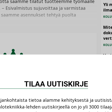
 jotta saamme tilatut tuotteemme työmaalle
Yli 
. – Esivalmistus sujuvoittaa ja varmistaa
ilm
ä saamme asennukset tehtyä puolta
KOLU
Mite
doku
vert
KOLU
Vesi
jämä
MIELI
TILAA UUTISKIRJE
eli on tarjolla vain
ka-lehden tilaajille.
jankohtaista tietoa alamme kehityksestä ja uutisist
lotekniikka-lehden uutiskirjeellä on jo yli 3000 tilaaj