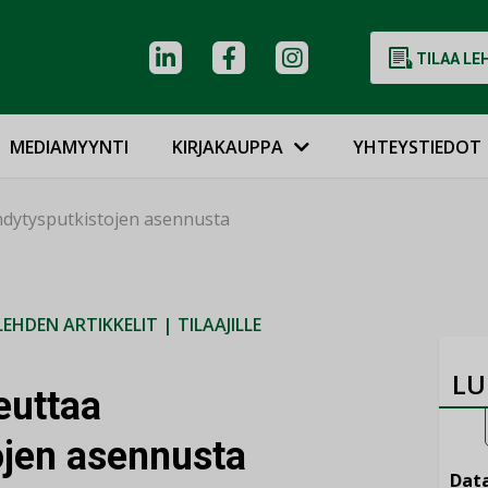
TILAA LE
MEDIAMYYNTI
KIRJAKAUPPA
YHTEYSTIEDOT
hdytysputkistojen asennusta
LEHDEN ARTIKKELIT
|
TILAAJILLE
LU
euttaa
ojen asennusta
Data