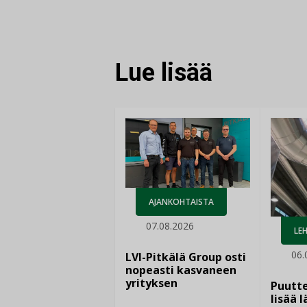
FACEBOOKISSA
LINKEDINISSÄ
LINKKI
Lue lisää
AJANKOHTAISTA
07.08.2026
LEH
06.
LVI-Pitkälä Group osti
nopeasti kasvaneen
yrityksen
Puutte
lisää 