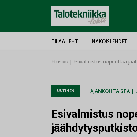
TILAA LEHTI
NÄKÖISLEHDET
Etusivu
|
Esivalmistus nopeuttaa jää
AJANKOHTAISTA
|
UUTINEN
Esivalmistus nop
jäähdytysputkist