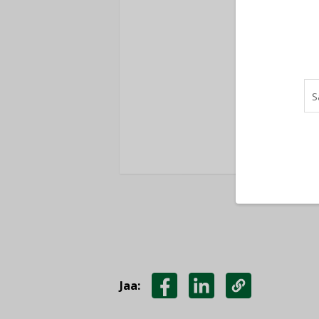
Ole
K
Jaa:
JAA
JAA
KOPIOI