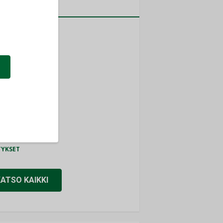
a
MITYKSET
ti
TYKSET
ir
TYKSET
nlund Oy
TYKSET
eider Electric
TYKSET
KATSO KAIKKI