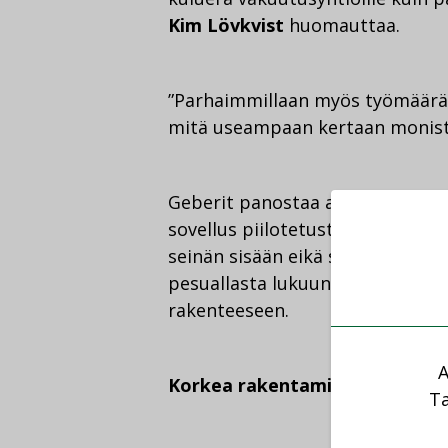
Kim Lövkvist
huomauttaa.
”Parhaimmillaan myös työmääräss
mitä useampaan kertaan monist
Geberit panostaa asennustekniik
sovellus piilotetusta tekniikasta
seinän sisään eikä seinän ulkopuo
pesuallasta lukuun ottamatta. R
rakenteeseen.
A
Korkea rakentaminen vaatii hi
Ta