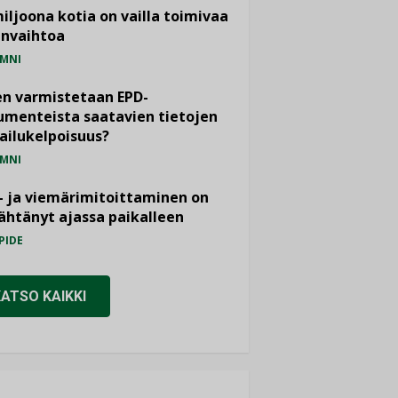
miljoona kotia on vailla toimivaa
anvaihtoa
MNI
n varmistetaan EPD-
menteista saatavien tietojen
ailukelpoisuus?
MNI
- ja viemärimitoittaminen on
htänyt ajassa paikalleen
PIDE
KATSO KAIKKI