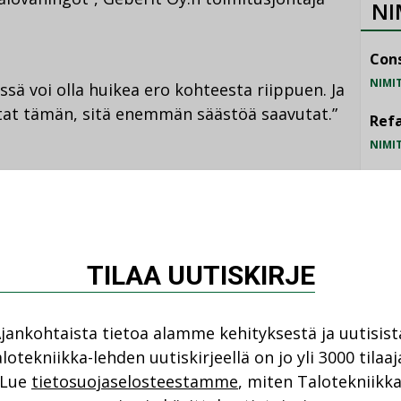
NI
Cons
NIMI
ä voi olla huikea ero kohteesta riippuen. Ja
at tämän, sitä enemmän säästöä saavutat.”
Refa
NIMI
an ohessa myös vesikalusteisiin. Uusi
Gra
 on pesuallas, jonka vesilukko on integroitu
NIMI
lelle jää esille mitään tekniikkaa varsinaista
Schn
atkaisu sopii erinomaisesti esteettömään
TILAA UUTISKIRJE
NIMI
jankohtaista tietoa alamme kehityksestä ja uutisist
techiä
lotekniikka-lehden uutiskirjeellä on jo yli 3000 tilaaj
Lue
tietosuojaselosteestamme
, miten Talotekniikk