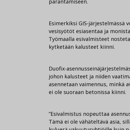
parantamiseen.
Esimerkiksi GIS-järjestelmässä vo
vesisyötöt esiasentaa ja monista
Työmaalla esivalmisteet nostetaa
kytketään kalusteet kiinni.
Duofix-asennusseinäjärjestelmäs
johon kalusteet ja niiden vaatim
asennetaan vaimennus, minkä avu
ei ole suoraan betonissa kiinni.
”Esivalmistus nopeuttaa asennu
Tämä ei ole vähäteltävä asia, sil
kuluerä vakuutusyhtiöille kuin p