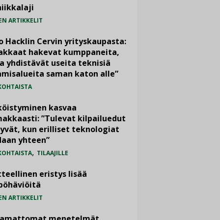
iikkalaji
EN ARTIKKELIT
o Hacklin Cervin yrityskaupasta:
iakkaat hakevat kumppaneita,
a yhdistävät useita teknisiä
misalueita saman katon alle”
KOHTAISTA
köistyminen kasvaa
akkaasti: ”Tulevat kilpailuedut
yvät, kun erilliset teknologiat
daan yhteen”
,
KOHTAISTA
TILAAJILLE
teellinen eristys lisää
pöhäviöitä
EN ARTIKKELIT
vamattomat menetelmät