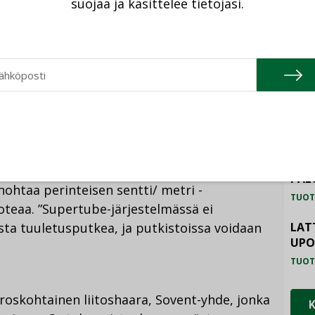
suojaa ja käsittelee tietojasi.
een enenevässä määrin. Silloin putkien
TU
a voida hoitaa muulla tavoin.
HAL
 on ratkaisu, jossa erikoisen pohjakulman
TUOT
n sivusuuntainen asennus käytännössä
ILM
ilman kaatoa. Putken toisessa päässä
SYS
ierreliikkeeseen.
TUOT
PAL
ohtaa perinteisen sentti/ metri -
TUOT
oteaa. ”Supertube-järjestelmässä ei
ta tuuletusputkea, ja putkistoissa voidaan
LAT
UP
TUOT
roskohtainen liitoshaara, Sovent-yhde, jonka