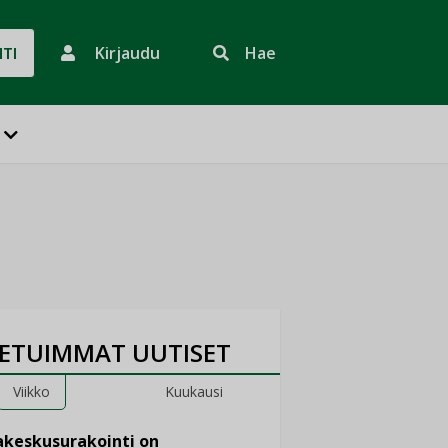
Kirjaudu
Hae
HTI
ETUIMMAT UUTISET
Viikko
Kuukausi
keskusurakointi on