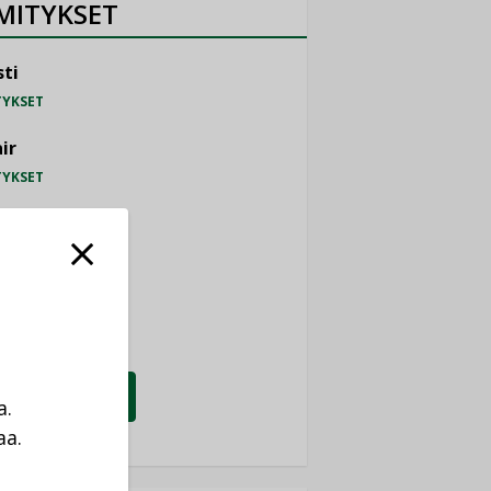
MITYKSET
ti
TYKSET
ir
TYKSET
nlund Oy
TYKSET
eider Electric
TYKSET
KATSO KAIKKI
a.
aa.
a