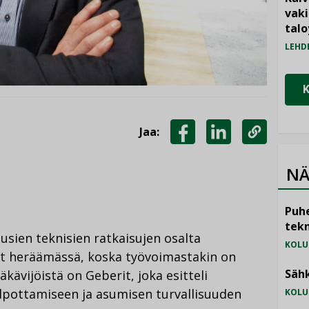
vak
talo
LEHD
Jaa:
JAA
JAA
KOPIOI
FACEBOOKISSA
LINKEDINISSÄ
LINKKI
NÄ
Puhe
tekn
usien teknisien ratkaisujen osalta
KOLU
ovat heräämässä, koska työvoimastakin on
Sähk
äkävijöistä on Geberit, joka esitteli
lpottamiseen ja asumisen turvallisuuden
KOLU