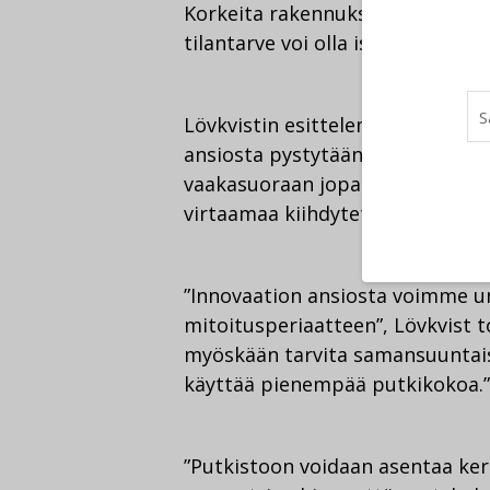
Korkeita rakennuksia tulee Suom
tilantarve voi olla iso, ellei asia
Lövkvistin esittelemä Supertube
ansiosta pystytään toteuttamaa
vaakasuoraan jopa kuusi metriä 
virtaamaa kiihdytetään jälleen k
”Innovaation ansiosta voimme un
mitoitusperiaatteen”, Lövkvist t
myöskään tarvita samansuuntais
käyttää pienempää putkikokoa.”
”Putkistoon voidaan asentaa ker