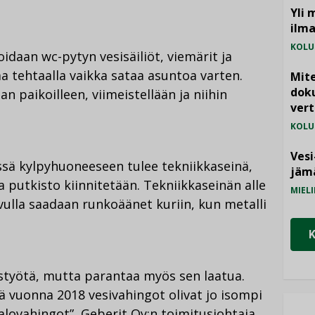
Yli 
ilm
KOLU
idaan wc-pytyn vesisäiliöt, viemärit ja
a tehtaalla vaikka sataa asuntoa varten.
Mite
doku
n paikoilleen, viimeistellään ja niihin
vert
KOLU
Vesi
sä kylpyhuoneeseen tulee tekniikkaseinä,
jämä
a putkisto kiinnitetään. Tekniikkaseinän alle
MIELI
lla saadaan runkoäänet kuriin, kun metalli
styötä, mutta parantaa myös sen laatua.
lä vuonna 2018 vesivahingot olivat jo isompi
alovahingot”, Geberit Oy:n toimitusjohtaja