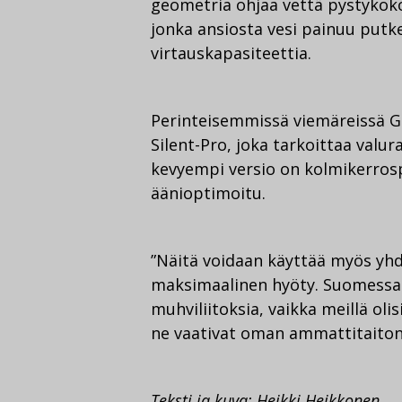
geometria ohjaa vettä pystykoko
jonka ansiosta vesi painuu putk
virtauskapasiteettia.
Perinteisemmissä viemäreissä Geb
Silent-Pro, joka tarkoittaa valur
kevyempi versio on kolmikerrosp
äänioptimoitu.
”Näitä voidaan käyttää myös yhde
maksimaalinen hyöty. Suomessa
muhviliitoksia, vaikka meillä ol
ne vaativat oman ammattitaiton
Teksti ja kuva: Heikki Heikkonen