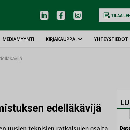
TILAA LE
MEDIAMYYNTI
KIRJAKAUPPA
YHTEYSTIEDOT
delläkävijä
LU
mistuksen edelläkävijä
en uusien teknisien ratkaisujen osalta
Data