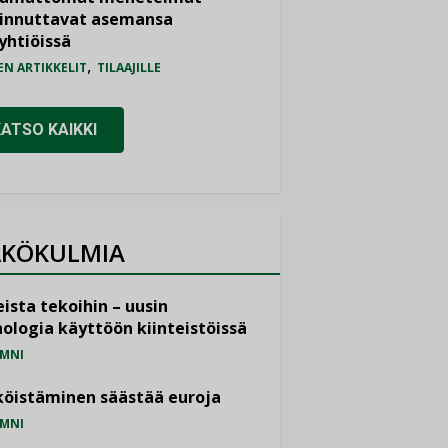
iinnuttavat asemansa
yhtiöissä
,
EN ARTIKKELIT
TILAAJILLE
KATSO KAIKKI
KÖKULMIA
ista tekoihin – uusin
ologia käyttöön kiinteistöissä
MNI
öistäminen säästää euroja
MNI