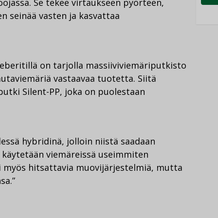
ojassa. Se tekee virtaukseen pyörteen,
en seinää vasten ja kasvattaa
eritillä on tarjolla massiiviviemäriputkisto
autaviemäriä vastaavaa tuotetta. Siitä
utki Silent-PP, joka on puolestaan
ssä hybridinä, jolloin niistä saadaan
 käytetään viemäreissä useimmiten
isi myös hitsattavia muovijärjestelmiä, mutta
sa.”