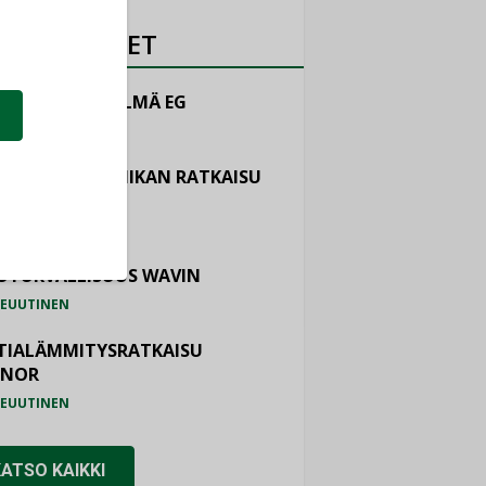
OTEUUTISET
LINTAJÄRJESTELMÄ EG
EUUTINEN
ASTOINTITEKNIIKAN RATKAISU
TEMAIR
EUUTINEN
OTURVALLISUUS WAVIN
EUUTINEN
TIALÄMMITYSRATKAISU
ONOR
EUUTINEN
KATSO KAIKKI