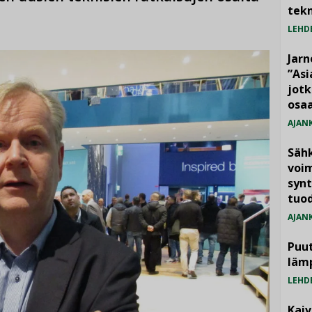
tekn
LEHD
Jarn
”As
jotk
osaa
AJAN
Säh
voim
synt
tuo
AJAN
Puut
läm
LEHD
Kai