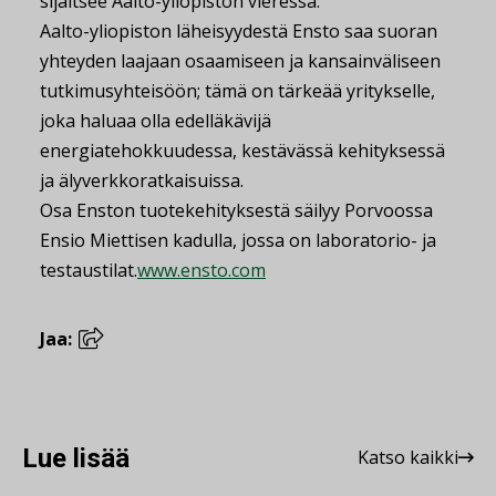
sijaitsee Aalto-yliopiston vieressä.
Aalto-yliopiston läheisyydestä Ensto saa suoran
yhteyden laajaan osaamiseen ja kansainväliseen
tutkimusyhteisöön; tämä on tärkeää yritykselle,
joka haluaa olla edelläkävijä
energiatehokkuudessa, kestävässä kehityksessä
ja älyverkkoratkaisuissa.
Osa Enston tuotekehityksestä säilyy Porvoossa
Ensio Miettisen kadulla, jossa on laboratorio- ja
testaustilat.
www.ensto.com
Jaa:
Lue lisää
Katso kaikki