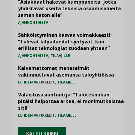
”Asiakkaat hakevat kumppaneita, jotka
yhdistävät useita teknisiä osaamisalueita
saman katon alle”
AJANKOHTAISTA
Sähköistyminen kasvaa voimakkaasti:
”Tulevat kilpailuedut syntyvät, kun
erilliset teknologiat tuodaan yhteen”
,
AJANKOHTAISTA
TILAAJILLE
Kaivamattomat menetelmät
vakiinnuttavat asemansa taloyhtiöissä
,
LEHDEN ARTIKKELIT
TILAAJILLE
Valaistusasiantuntija: ”Talotekniikan
pitäisi helpottaa arkea, ei monimutkaistaa
sitä”
,
LEHDEN ARTIKKELIT
TILAAJILLE
KATSO KAIKKI