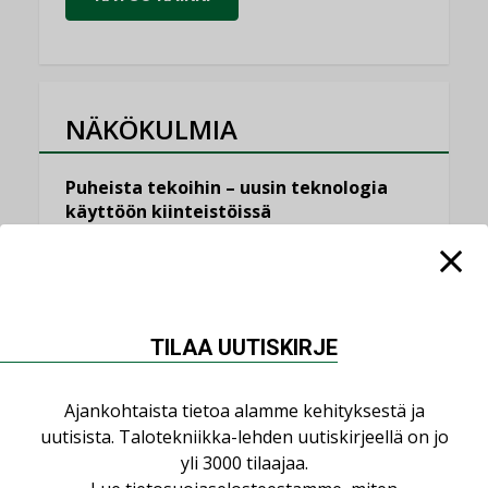
NÄKÖKULMIA
Puheista tekoihin – uusin teknologia
käyttöön kiinteistöissä
KOLUMNI
Sähköistäminen säästää euroja
KOLUMNI
TILAA UUTISKIRJE
Yli miljoona kotia on vailla toimivaa
ilmanvaihtoa
KOLUMNI
Ajankohtaista tietoa alamme kehityksestä ja
uutisista. Talotekniikka-lehden uutiskirjeellä on jo
Miten varmistetaan EPD-dokumenteista
yli 3000 tilaajaa.
saatavien tietojen vertailukelpoisuus?