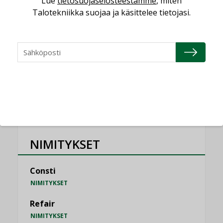
Lue
tietosuojaselosteestamme
, miten
KOLUMNI
Talotekniikka suojaa ja käsittelee tietojasi.
Vesi- ja viemärimitoittaminen on
jämähtänyt ajassa paikalleen
MIELIPIDE
KATSO KAIKKI
NIMITYKSET
Consti
NIMITYKSET
Refair
NIMITYKSET