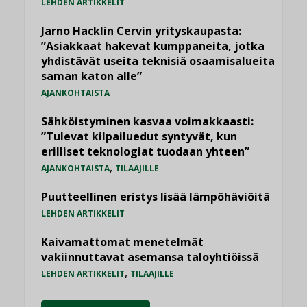
LEHDEN ARTIKKELIT
Jarno Hacklin Cervin yrityskaupasta:
”Asiakkaat hakevat kumppaneita, jotka
yhdistävät useita teknisiä osaamisalueita
saman katon alle”
AJANKOHTAISTA
Sähköistyminen kasvaa voimakkaasti:
”Tulevat kilpailuedut syntyvät, kun
erilliset teknologiat tuodaan yhteen”
,
AJANKOHTAISTA
TILAAJILLE
Puutteellinen eristys lisää lämpöhäviöitä
LEHDEN ARTIKKELIT
Kaivamattomat menetelmät
vakiinnuttavat asemansa taloyhtiöissä
,
LEHDEN ARTIKKELIT
TILAAJILLE