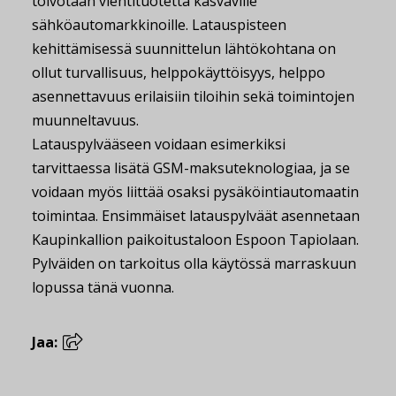
toivotaan vientituotetta kasvaville
sähköautomarkkinoille. Latauspisteen
kehittämisessä suunnittelun lähtökohtana on
ollut turvallisuus, helppokäyttöisyys, helppo
asennettavuus erilaisiin tiloihin sekä toimintojen
muunneltavuus.
Latauspylvääseen voidaan esimerkiksi
tarvittaessa lisätä GSM-maksuteknologiaa, ja se
voidaan myös liittää osaksi pysäköintiautomaatin
toimintaa. Ensimmäiset latauspylväät asennetaan
Kaupinkallion paikoitustaloon Espoon Tapiolaan.
Pylväiden on tarkoitus olla käytössä marraskuun
lopussa tänä vuonna.
Jaa: