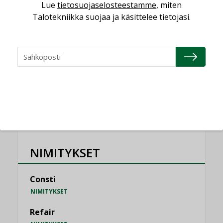
saatavien tietojen vertailukelpoisuus?
Lue
tietosuojaselosteestamme
, miten
KOLUMNI
Talotekniikka suojaa ja käsittelee tietojasi.
Vesi- ja viemärimitoittaminen on
jämähtänyt ajassa paikalleen
MIELIPIDE
KATSO KAIKKI
NIMITYKSET
Consti
NIMITYKSET
Refair