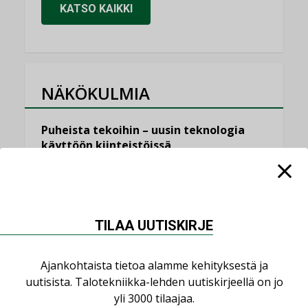
KATSO KAIKKI
NÄKÖKULMIA
Puheista tekoihin – uusin teknologia
käyttöön kiinteistöissä
KOLUMNI
Sähköistäminen säästää euroja
KOLUMNI
TILAA UUTISKIRJE
Yli miljoona kotia on vailla toimivaa
ilmanvaihtoa
Ajankohtaista tietoa alamme kehityksestä ja
KOLUMNI
uutisista. Talotekniikka-lehden uutiskirjeellä on jo
Miten varmistetaan EPD-dokumenteista
yli 3000 tilaajaa.