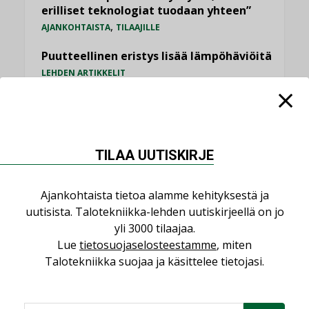
erilliset teknologiat tuodaan yhteen”
,
AJANKOHTAISTA
TILAAJILLE
Puutteellinen eristys lisää lämpöhäviöitä
LEHDEN ARTIKKELIT
Kaivamattomat menetelmät
vakiinnuttavat asemansa taloyhtiöissä
,
LEHDEN ARTIKKELIT
TILAAJILLE
TILAA UUTISKIRJE
KATSO KAIKKI
Ajankohtaista tietoa alamme kehityksestä ja
uutisista. Talotekniikka-lehden uutiskirjeellä on jo
yli 3000 tilaajaa.
Lue
tietosuojaselosteestamme
, miten
NÄKÖKULMIA
Talotekniikka suojaa ja käsittelee tietojasi.
Puheista tekoihin – uusin teknologia