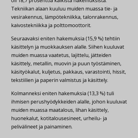
oli 18,7 prosenttia kaikista hakemuksista.
Tekniikan alaan kuuluu muiden muassa tie- ja
vesirakennus, lämpötekniikka, talonrakennus,
kaivostekniikka ja polttomoottorit.
Seuraavaksi eniten hakemuksia (15,9 %) tehtiin
käsittelyn ja muokkauksen alalle. Siihen kuuluvat
muiden muassa vaatetus, lajittelu, jätteiden
käsittely, metallin, muovin ja puun työstäminen,
käsityökalut, kuljetus, pakkaus, varastointi, hissit,
tekstiilien ja paperin valmistus ja käsittely.
Kolmanneksi eniten hakemuksia (13,3 %) tuli
ihmisen perushyödykkeiden alalle, johon kuuluvat
muiden muassa maatalous, lihan käsittely,
huonekalut, kotitalousesineet, urheilu- ja
pelivälineet ja painaminen.