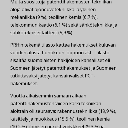
Muita suosittuja patenttihakemusten tekniikan
aloja olivat ajoneuvotekniikka ja yleinen
mekaniikka (9 %), teollinen kemia (6,7 %),
telekommunikaatio (6,1 %) sekä sähkötekniikka ja
sähkötekniset laitteet (5,9 %).
PRH:n tekemä tilasto kattaa hakemukset kuluvan
vuoden alusta huhtikuun loppuun asti. Tilasto
sisältää suomalaisten hakijoiden kansalliset eli
Suomeen jätetyt patenttihakemukset ja Suomeen
tutkittavaksi jätetyt kansainväliset PCT-
hakemukset.
Vuotta aikaisemmin samaan aikaan
patenttihakemusten viiden kärki tekniikan
aloittain oli seuraava: rakennustekniikka (19,9 %),
käsittely ja muokkaus (15,5 %), teollinen kemia
(10,2 %), ihmisen perushyödykkeet (9,3 %) ja