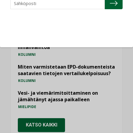
käyttöön kiinteistöissä
KOLUMNI
Sähköistäminen säästää euroja
KOLUMNI
Yli miljoona kotia on vailla toimivaa
ilmanvaihtoa
KOLUMNI
Miten varmistetaan EPD-dokumenteista
saatavien tietojen vertailukelpoisuus?
KOLUMNI
Vesi- ja viemärimitoittaminen on
jämähtänyt ajassa paikalleen
MIELIPIDE
KATSO KAIKKI