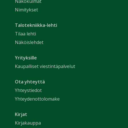
Näkökulmat
Nimitykset
Talotekniikka-lehti
Tilaa lehti
Näköislehdet
Yrityksille
Kaupalliset viestintäpalvelut
Ota yhteyttä
Yhteystiedot
Yhteydenottolomake
Kirjat
Kirjakauppa