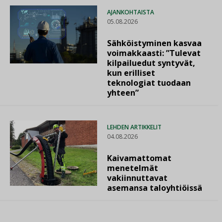
AJANKOHTAISTA
05.08.2026
Sähköistyminen kasvaa
voimakkaasti: ”Tulevat
kilpailuedut syntyvät,
kun erilliset
teknologiat tuodaan
yhteen”
LEHDEN ARTIKKELIT
04.08.2026
Kaivamattomat
menetelmät
vakiinnuttavat
asemansa taloyhtiöissä