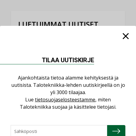
LUETUIMMAT UUTISET
Viikko
Kuukausi
Datakeskusurakointi on tekniikkalaji
LEHDEN ARTIKKELIT
TILAA UUTISKIRJE
Jarno Hacklin Cervin yrityskaupasta:
”Asiakkaat hakevat kumppaneita, jotka
Ajankohtaista tietoa alamme kehityksestä ja
yhdistävät useita teknisiä osaamisalueita
uutisista. Talotekniikka-lehden uutiskirjeellä on jo
saman katon alle”
yli 3000 tilaajaa.
AJANKOHTAISTA
Lue
tietosuojaselosteestamme
, miten
Talotekniikka suojaa ja käsittelee tietojasi.
Kolumni: Ilmastonmuutos muuttaa
rakennusten korjaustarpeita
,
,
KOLUMNI
LEHDEN ARTIKKELIT
TILAAJILLE