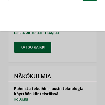
Bravida sai LVI-urakoita koulujen
perusparannushankkeissa
,
AJANKOHTAISTA
TILAAJILLE
Kaivamattomat menetelmät
vakiinnuttavat asemansa taloyhtiöissä
,
LEHDEN ARTIKKELIT
TILAAJILLE
KATSO KAIKKI
NÄKÖKULMIA
Puheista tekoihin – uusin teknologia
käyttöön kiinteistöissä
KOLUMNI