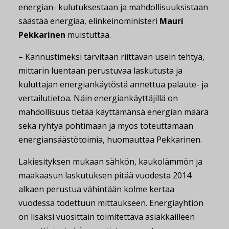
energian- kulutuksestaan ja mahdollisuuksistaan
säästää energiaa, elinkeinoministeri
Mauri
Pekkarinen
muistuttaa.
– Kannustimeksi tarvitaan riittävän usein tehtyä,
mittarin luentaan perustuvaa laskutusta ja
kuluttajan energiankäytöstä annettua palaute- ja
vertailutietoa. Näin energiankäyttäjillä on
mahdollisuus tietää käyttämänsä energian määrä
sekä ryhtyä pohtimaan ja myös toteuttamaan
energiansäästötoimia, huomauttaa Pekkarinen.
Lakiesityksen mukaan sähkön, kaukolämmön ja
maakaasun laskutuksen pitää vuodesta 2014
alkaen perustua vähintään kolme kertaa
vuodessa todettuun mittaukseen. Energiayhtiön
on lisäksi vuosittain toimitettava asiakkailleen