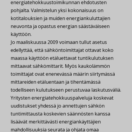
energiatehokkuustoimikunnan ehdotusten
pohjalta. Valmistelun yksi kokonaisuus on
kotitalouksien ja muiden energiankuluttajien
neuvonta ja opastus energian säästäväiseen
käyttöön.
Jo maaliskuussa 2009 voimaan tullut asetus
edellyttää, että sähköntoimittajat ottavat koko
maassa käyttöön etäluettavat tuntikulutuksen
mittaavat sähkömittarit. Myös kaukolämmön
toimittajat ovat enenevässä määrin siirtymässä
mittareiden etäluentaan ja tihentämässä
todelliseen kulutukseen perustuvaa laskutusväliä.
Yritysten energiatehokkuuspalveluja koskevat
uudistukset yhdessä jo annettujen sähkön
tuntimittausta koskevien säännösten kanssa
lisäävät merkittävästi energiankäyttäjien
mahdollisuuksia seurata ja ohjata omaa