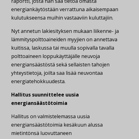
raportti, josta hän saa tietoa omasta
energiankäytöstään verrattuna aikaisempaan
kulutukseensa muihin vastaaviin kuluttajiin.
Nyt annetun lakiesityksen mukaan liikenne- ja
lämmityspolttoaineiden myyjien on annettava
kuitissa, laskussa tai muulla sopivalla tavalla
polttoaineen loppukäyttäjälle neuvoja
energiansäästöstä sekä sellaisten tahojen
yhteystietoja, joilta saa lisää neuvontaa
energiatehokkuudesta.
Hallitus suunnittelee uusia
energiansäästötoimia
Hallitus on valmistelemassa uusia
energiansäästötoimia kesäkuun alussa
mietintönsä luovuttaneen