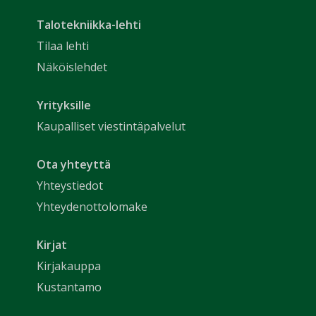
Talotekniikka-lehti
Tilaa lehti
Näköislehdet
Yrityksille
Kaupalliset viestintäpalvelut
Ota yhteyttä
Yhteystiedot
Yhteydenottolomake
Kirjat
Kirjakauppa
Kustantamo