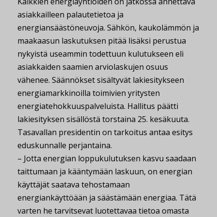
Kaikkien energiayhtiöiden on jatkossa annettava
asiakkailleen palautetietoa ja
energiansäästöneuvoja. Sähkön, kaukolämmön ja
maakaasun laskutuksen pitää lisäksi perustua
nykyistä useammin todettuun kulutukseen eli
asiakkaiden saamien arviolaskujen osuus
vähenee. Säännökset sisältyvät lakiesitykseen
energiamarkkinoilla toimivien yritysten
energiatehokkuuspalveluista. Hallitus päätti
lakiesityksen sisällöstä torstaina 25. kesäkuuta.
Tasavallan presidentin on tarkoitus antaa esitys
eduskunnalle perjantaina.
– Jotta energian loppukulutuksen kasvu saadaan
taittumaan ja kääntymään laskuun, on energian
käyttäjät saatava tehostamaan
energiankäyttöään ja säästämään energiaa. Tätä
varten he tarvitsevat luotettavaa tietoa omasta