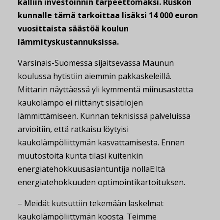
kalliin investoinnin tarpeettomaksi. Ruskon
kunnalle tämä tarkoittaa lisäksi 14 000 euron
vuosittaista säästöä koulun
lämmityskustannuksissa.
Varsinais-Suomessa sijaitsevassa Maunun
koulussa hytistiin aiemmin pakkaskeleillä.
Mittarin näyttäessä yli kymmentä miinusastetta
kaukolämpö ei riittänyt sisätilojen
lämmittämiseen. Kunnan teknisissä palveluissa
arvioitiin, että ratkaisu löytyisi
kaukolämpöliittymän kasvattamisesta. Ennen
muutostöitä kunta tilasi kuitenkin
energiatehokkuusasiantuntija nollaE:ltä
energiatehokkuuden optimointikartoituksen.
– Meidät kutsuttiin tekemään laskelmat
kaukolämpöliittymän koosta. Teimme