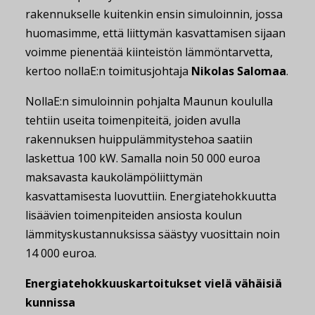
rakennukselle kuitenkin ensin simuloinnin, jossa
huomasimme, että liittymän kasvattamisen sijaan
voimme pienentää kiinteistön lämmöntarvetta,
kertoo nollaE:n toimitusjohtaja
Nikolas Salomaa
.
NollaE:n simuloinnin pohjalta Maunun koululla
tehtiin useita toimenpiteitä, joiden avulla
rakennuksen huippulämmitystehoa saatiin
laskettua 100 kW. Samalla noin 50 000 euroa
maksavasta kaukolämpöliittymän
kasvattamisesta luovuttiin. Energiatehokkuutta
lisäävien toimenpiteiden ansiosta koulun
lämmityskustannuksissa säästyy vuosittain noin
14 000 euroa.
Energiatehokkuuskartoitukset vielä vähäisiä
kunnissa