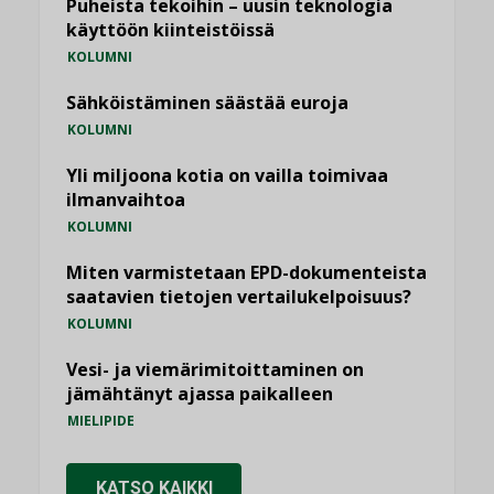
Puheista tekoihin – uusin teknologia
käyttöön kiinteistöissä
KOLUMNI
Sähköistäminen säästää euroja
KOLUMNI
Yli miljoona kotia on vailla toimivaa
ilmanvaihtoa
KOLUMNI
Miten varmistetaan EPD-dokumenteista
saatavien tietojen vertailukelpoisuus?
KOLUMNI
Vesi- ja viemärimitoittaminen on
jämähtänyt ajassa paikalleen
MIELIPIDE
KATSO KAIKKI