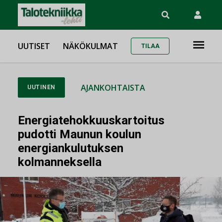
UUTISET
NÄKÖKULMAT
TILAA
AJANKOHTAISTA
UUTINEN
Energiatehokkuuskartoitus
pudotti Maunun koulun
energiankulutuksen
kolmanneksella