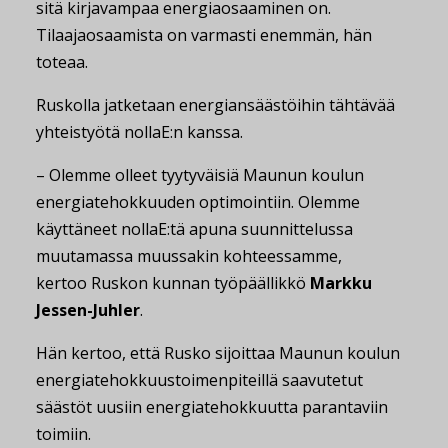
sitä kirjavampaa energiaosaaminen on.
Tilaajaosaamista on varmasti enemmän, hän
toteaa.
Ruskolla jatketaan energiansäästöihin tähtävää
yhteistyötä nollaE:n kanssa.
– Olemme olleet tyytyväisiä Maunun koulun
energiatehokkuuden optimointiin. Olemme
käyttäneet nollaE:tä apuna suunnittelussa
muutamassa muussakin kohteessamme,
kertoo Ruskon kunnan työpäällikkö
Markku
Jessen-Juhler
.
Hän kertoo, että Rusko sijoittaa Maunun koulun
energiatehokkuustoimenpiteillä saavutetut
säästöt uusiin energiatehokkuutta parantaviin
toimiin.