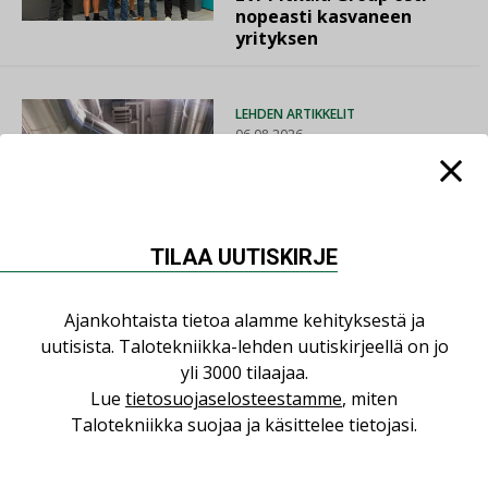
nopeasti kasvaneen
yrityksen
LEHDEN ARTIKKELIT
06.08.2026
Puutteellinen eristys
lisää lämpöhäviöitä
TILAA UUTISKIRJE
AJANKOHTAISTA
Ajankohtaista tietoa alamme kehityksestä ja
05.08.2026
uutisista. Talotekniikka-lehden uutiskirjeellä on jo
yli 3000 tilaajaa.
Sähköistyminen kasvaa
Lue
tietosuojaselosteestamme
, miten
voimakkaasti: ”Tulevat
Talotekniikka suojaa ja käsittelee tietojasi.
kilpailuedut syntyvät,
kun erilliset
teknologiat tuodaan