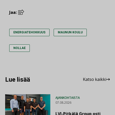
Jaa:
ENERGIATEHOKKUUS
MAUNUN KOULU
NOLLAE
Lue lisää
Katso kaikki
AJANKOHTAISTA
07.08.2026
LVI-Pitkälä Group osti