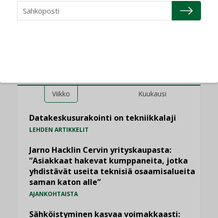
yhteen”
LUETUIMMAT UUTISET
Viikko
Kuukausi
Datakeskusurakointi on tekniikkalaji
LEHDEN ARTIKKELIT
Jarno Hacklin Cervin yrityskaupasta:
”Asiakkaat hakevat kumppaneita, jotka
yhdistävät useita teknisiä osaamisalueita
saman katon alle”
AJANKOHTAISTA
Sähköistyminen kasvaa voimakkaasti: