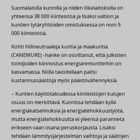
Suomalaisilla kunnilla ja niiden liikelaitoksilla on
yhteensä 38 000 kiinteistöä ja lisäksi valtion ja
kuntien tytäryhtiöiden omistuksessa on noin 9
000 kiinteistöä.
Kohti hiilineutraaleja kuntia ja maakuntia
(CANEMURE) -hanke on osoittanut, että julkisten
toimijoiden kiinnostus energiaremontteihin on
kasvamassa. Niillä tavoitellaan paitsi
kustannussäästöjä myös päästövähennyksiä.
– Kuntien käyttötaloudessa kiinteistöjen kulujen
osuus on merkittävä. Kunnissa tehdään kyllä
energiakatselmuksia ja energiatehokkuustyötä,
mutta energiatehokkuutta ei yleensä paranneta
erikseen vaan osana peruskorjausta. Lisäksi
tehdään lämmitysjärjestelmän vaihtoja ja säätöjen