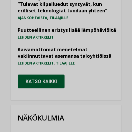
”Tulevat kilpailuedut syntyvät, kun
erilliset teknologiat tuodaan yhteen”
,
AJANKOHTAISTA
TILAAJILLE
Puutteellinen eristys lisää lämpöhäviöitä
LEHDEN ARTIKKELIT
Kaivamattomat menetelmät
vakiinnuttavat asemansa taloyhtiöissä
,
LEHDEN ARTIKKELIT
TILAAJILLE
KATSO KAIKKI
NÄKÖKULMIA