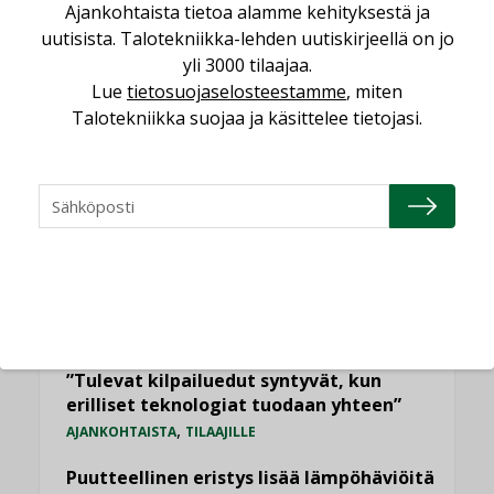
Ajankohtaista tietoa alamme kehityksestä ja
LUETUIMMAT UUTISET
uutisista. Talotekniikka-lehden uutiskirjeellä on jo
yli 3000 tilaajaa.
Viikko
Kuukausi
Lue
tietosuojaselosteestamme
, miten
Talotekniikka suojaa ja käsittelee tietojasi.
Datakeskusurakointi on tekniikkalaji
LEHDEN ARTIKKELIT
Jarno Hacklin Cervin yrityskaupasta:
”Asiakkaat hakevat kumppaneita, jotka
yhdistävät useita teknisiä osaamisalueita
saman katon alle”
AJANKOHTAISTA
Sähköistyminen kasvaa voimakkaasti:
”Tulevat kilpailuedut syntyvät, kun
erilliset teknologiat tuodaan yhteen”
,
AJANKOHTAISTA
TILAAJILLE
Puutteellinen eristys lisää lämpöhäviöitä