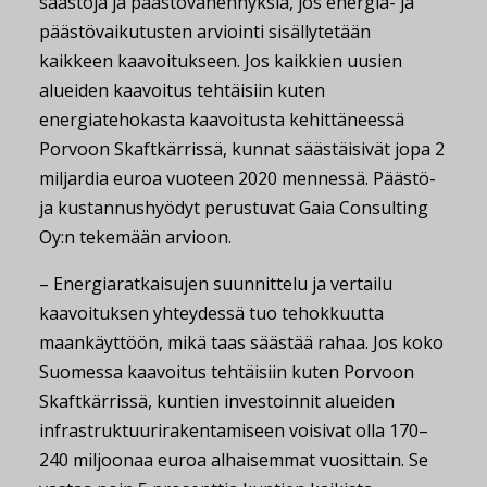
säästöjä ja päästövähennyksiä, jos energia- ja
päästövaikutusten arviointi sisällytetään
kaikkeen kaavoitukseen.
Jos kaikkien uusien
alueiden kaavoitus tehtäisiin kuten
energiatehokasta kaavoitusta kehittäneessä
Porvoon Skaftkärrissä, kunnat säästäisivät jopa 2
miljardia euroa vuoteen 2020 mennessä. Päästö-
ja kustannushyödyt perustuvat Gaia Consulting
Oy:n tekemään arvioon.
– Energiaratkaisujen suunnittelu ja vertailu
kaavoituksen yhteydessä tuo tehokkuutta
maankäyttöön, mikä taas säästää rahaa. Jos koko
Suomessa kaavoitus tehtäisiin kuten Porvoon
Skaftkärrissä, kuntien investoinnit alueiden
infrastruktuurirakentamiseen voisivat olla 170–
240 miljoonaa euroa alhaisemmat vuosittain. Se