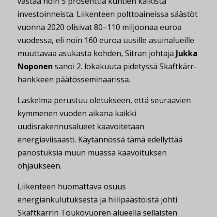
vastaa noin 5 prosenttia kuntien kaikista
investoinneista. Liikenteen polttoaineissa säästöt
vuonna 2020 olisivat 80–110 miljoonaa euroa
vuodessa, eli noin 160 euroa uusille asuinalueille
muuttavaa asukasta kohden, Sitran johtaja
Jukka
Noponen
sanoi 2. lokakuuta pidetyssä Skaftkärr-
hankkeen päätösseminaarissa.
Laskelma perustuu oletukseen, että seuraavien
kymmenen vuoden aikana kaikki
uudisrakennusalueet kaavoitetaan
energiaviisaasti. Käytännössä tämä edellyttää
panostuksia muun muassa kaavoituksen
ohjaukseen.
Liikenteen huomattava osuus
energiankulutuksesta ja hiilipäästöistä johti
Skaftkärrin Toukovuoren alueella sellaisten