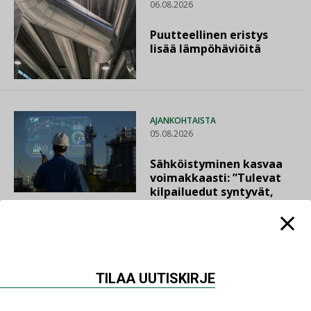
06.08.2026
Puutteellinen eristys
lisää lämpöhäviöitä
AJANKOHTAISTA
05.08.2026
Sähköistyminen kasvaa
voimakkaasti: ”Tulevat
kilpailuedut syntyvät,
kun erilliset
teknologiat tuodaan
yhteen”
TILAA UUTISKIRJE