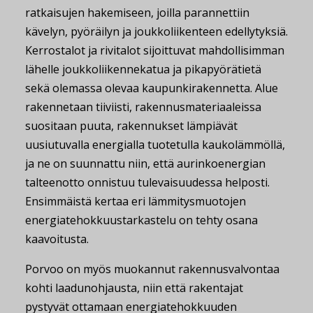
ratkaisujen hakemiseen, joilla parannettiin
kävelyn, pyöräilyn ja joukkoliikenteen edellytyksiä.
Kerrostalot ja rivitalot sijoittuvat mahdollisimman
lähelle joukkoliikennekatua ja pikapyörätietä
sekä olemassa olevaa kaupunkirakennetta. Alue
rakennetaan tiiviisti, rakennusmateriaaleissa
suositaan puuta, rakennukset lämpiävät
uusiutuvalla energialla tuotetulla kaukolämmöllä,
ja ne on suunnattu niin, että aurinkoenergian
talteenotto onnistuu tulevaisuudessa helposti.
Ensimmäistä kertaa eri lämmitysmuotojen
energiatehokkuustarkastelu on tehty osana
kaavoitusta.
Porvoo on myös muokannut rakennusvalvontaa
kohti laadunohjausta, niin että rakentajat
pystyvät ottamaan energiatehokkuuden