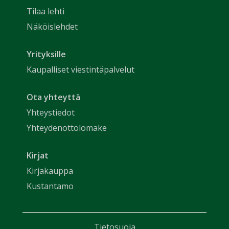
Tilaa lehti
Näköislehdet
Yrityksille
Kaupalliset viestintäpalvelut
Ota yhteyttä
Yhteystiedot
Yhteydenottolomake
Kirjat
Kirjakauppa
Kustantamo
Tietosuoja