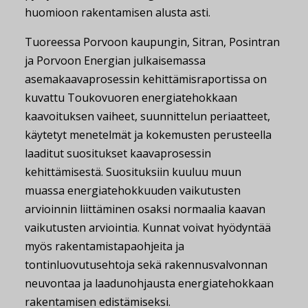
huomioon rakentamisen alusta asti.
Tuoreessa Porvoon kaupungin, Sitran, Posintran
ja Porvoon Energian julkaisemassa
asemakaavaprosessin kehittämisraportissa on
kuvattu Toukovuoren energiatehokkaan
kaavoituksen vaiheet, suunnittelun periaatteet,
käytetyt menetelmät ja kokemusten perusteella
laaditut suositukset kaavaprosessin
kehittämisestä. Suosituksiin kuuluu muun
muassa energiatehokkuuden vaikutusten
arvioinnin liittäminen osaksi normaalia kaavan
vaikutusten arviointia. Kunnat voivat hyödyntää
myös rakentamistapaohjeita ja
tontinluovutusehtoja sekä rakennusvalvonnan
neuvontaa ja laadunohjausta energiatehokkaan
rakentamisen edistämiseksi.