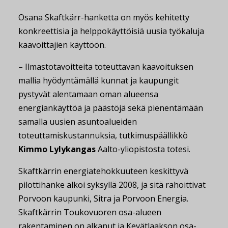
Osana Skaftkärr-hanketta on myös kehitetty
konkreettisia ja helppokäyttöisiä uusia työkaluja
kaavoittajien käyttöön.
– Ilmastotavoitteita toteuttavan kaavoituksen
mallia hyödyntämällä kunnat ja kaupungit
pystyvät alentamaan oman alueensa
energiankäyttöä ja päästöjä sekä pienentämään
samalla uusien asuntoalueiden
toteuttamiskustannuksia, tutkimuspäällikkö
Kimmo Lylykangas
Aalto-yliopistosta totesi.
Skaftkärrin energiatehokkuuteen keskittyvä
pilottihanke alkoi syksyllä 2008, ja sitä rahoittivat
Porvoon kaupunki, Sitra ja Porvoon Energia.
Skaftkärrin Toukovuoren osa-alueen
rakentaminen on alkanut ja Kevätlaakson osa-