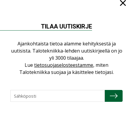
TILAA UUTISKIRJE
NÄKÖKULMIA
Ajankohtaista tietoa alamme kehityksestä ja
Puheista tekoihin – uusin teknologia
uutisista. Talotekniikka-lehden uutiskirjeellä on jo
käyttöön kiinteistöissä
yli 3000 tilaajaa.
KOLUMNI
Lue
tietosuojaselosteestamme
, miten
Talotekniikka suojaa ja käsittelee tietojasi.
Sähköistäminen säästää euroja
KOLUMNI
Yli miljoona kotia on vailla toimivaa
ilmanvaihtoa
KOLUMNI
Miten varmistetaan EPD-dokumenteista
saatavien tietojen vertailukelpoisuus?