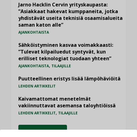
Jarno Hacklin Cervin yrityskaupasta:
”Asiakkaat hakevat kumppaneita, jotka
yhdistävät useita teknisiä osaamisalueita
saman katon alle”
AJANKOHTAISTA
Sähköistyminen kasvaa voimakkaasti:
”Tulevat kilpailuedut syntyvät, kun
erilliset teknologiat tuodaan yhteen”
,
AJANKOHTAISTA
TILAAJILLE
Puutteellinen eristys lisää lämpöhäviöitä
LEHDEN ARTIKKELIT
Kaivamattomat menetelmät
vakiinnuttavat asemansa taloyhtiöissä
,
LEHDEN ARTIKKELIT
TILAAJILLE
KATSO KAIKKI