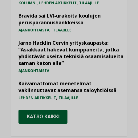
,
,
KOLUMNI
LEHDEN ARTIKKELIT
TILAAJILLE
Bravida sai LVI-urakoita koulujen
perusparannushankkeissa
,
AJANKOHTAISTA
TILAAJILLE
Jarno Hacklin Cervin yrityskaupasta:
”Asiakkaat hakevat kumppaneita, jotka
yhdistävät useita teknisiä osaamisalueita
saman katon alle”
AJANKOHTAISTA
Kaivamattomat menetelmät
vakiinnuttavat asemansa taloyhtiöissä
,
LEHDEN ARTIKKELIT
TILAAJILLE
KATSO KAIKKI