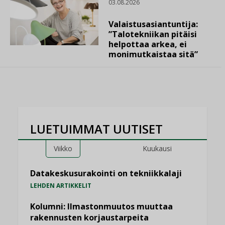
03.08.2026
Valaistusasiantuntija:
”Talotekniikan pitäisi
helpottaa arkea, ei
monimutkaistaa sitä”
LUETUIMMAT UUTISET
Viikko
Kuukausi
Datakeskusurakointi on tekniikkalaji
LEHDEN ARTIKKELIT
Kolumni: Ilmastonmuutos muuttaa
rakennusten korjaustarpeita