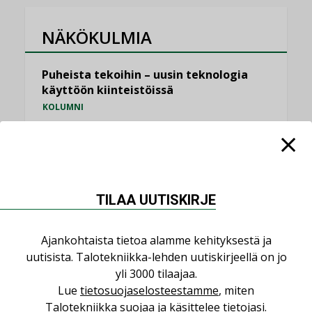
NÄKÖKULMIA
Puheista tekoihin – uusin teknologia
käyttöön kiinteistöissä
KOLUMNI
Sähköistäminen säästää euroja
KOLUMNI
Yli miljoona kotia on vailla toimivaa
ilmanvaihtoa
TILAA UUTISKIRJE
KOLUMNI
Ajankohtaista tietoa alamme kehityksestä ja
Miten varmistetaan EPD-dokumenteista
uutisista. Talotekniikka-lehden uutiskirjeellä on jo
saatavien tietojen vertailukelpoisuus?
yli 3000 tilaajaa.
KOLUMNI
Lue
tietosuojaselosteestamme
, miten
Vesi- ja viemärimitoittaminen on
Talotekniikka suojaa ja käsittelee tietojasi.