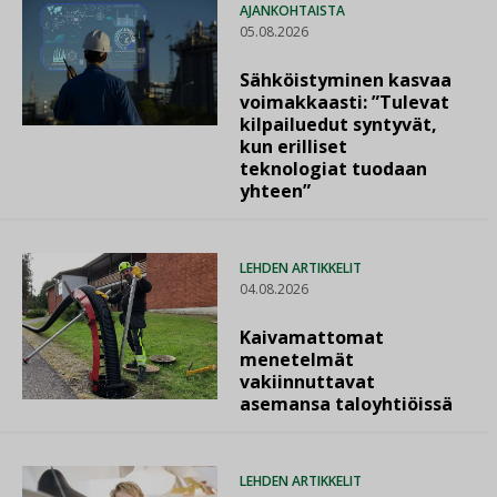
AJANKOHTAISTA
05.08.2026
Sähköistyminen kasvaa
voimakkaasti: ”Tulevat
kilpailuedut syntyvät,
kun erilliset
teknologiat tuodaan
yhteen”
LEHDEN ARTIKKELIT
04.08.2026
Kaivamattomat
menetelmät
vakiinnuttavat
asemansa taloyhtiöissä
LEHDEN ARTIKKELIT