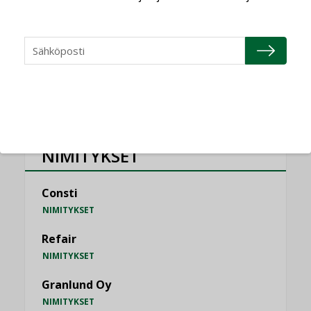
jämähtänyt ajassa paikalleen
MIELIPIDE
KATSO KAIKKI
NIMITYKSET
Consti
NIMITYKSET
Refair
NIMITYKSET
Granlund Oy
NIMITYKSET