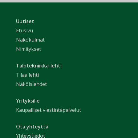
Uutiset
Etusivu
Näkökulmat
Nimitykset
Talotekniikka-lehti
Tilaa lehti
Näköislehdet
Yrityksille
Kaupalliset viestintäpalvelut
Ota yhteyttä
Yhteystiedot