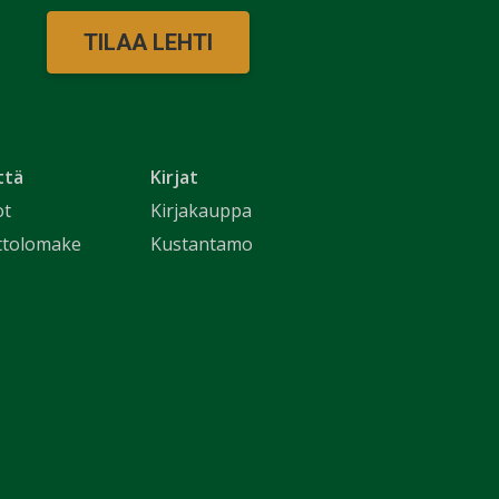
TILAA LEHTI
ttä
Kirjat
ot
Kirjakauppa
ttolomake
Kustantamo