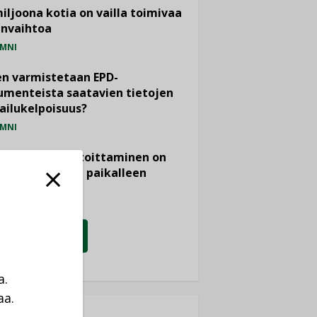
miljoona kotia on vailla toimivaa
anvaihtoa
MNI
n varmistetaan EPD-
menteista saatavien tietojen
ailukelpoisuus?
MNI
- ja viemärimitoittaminen on
htänyt ajassa paikalleen
PIDE
KATSO KAIKKI
a.
aa.