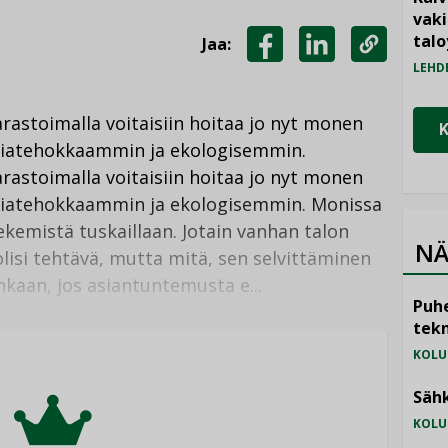
vak
talo
Jaa:
JAA
JAA
KOPIOI
LEHD
FACEBOOKISSA
LINKEDINISSÄ
LINKKI
arastoimalla voitaisiin hoitaa jo nyt monen
giatehokkaammin ja ekologisemmin.
arastoimalla voitaisiin hoitaa jo nyt monen
giatehokkaammin ja ekologisemmin. Monissa
kemistä tuskaillaan. Jotain vanhan talon
NÄ
lisi tehtävä, mutta mitä, sen selvittäminen
inkaan, jos asiantuntemusta e...
Puhe
tekn
KOLU
Sähk
KOLU