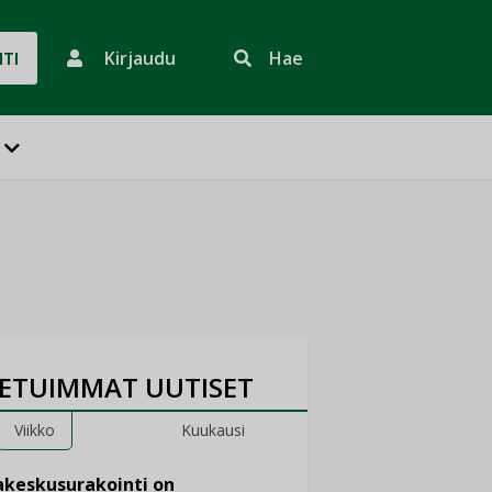
Kirjaudu
Hae
HTI
ETUIMMAT UUTISET
Viikko
Kuukausi
keskusurakointi on