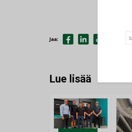
Jaa:
JAA
JAA
KOPIOI
FACEBOOKISSA
LINKEDINISSÄ
LINKKI
Lue lisää