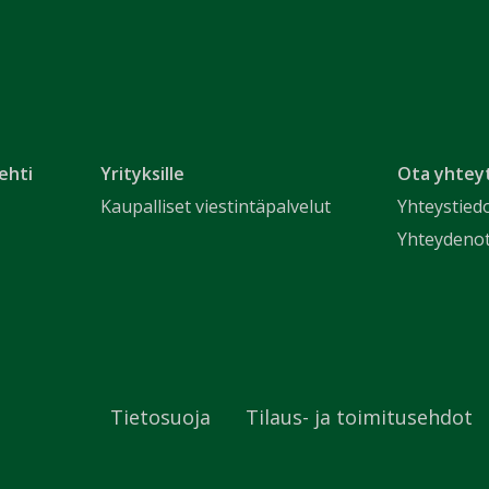
ehti
Yrityksille
Ota yhtey
Kaupalliset viestintäpalvelut
Yhteystied
Yhteydeno
Tietosuoja
Tilaus- ja toimitusehdot