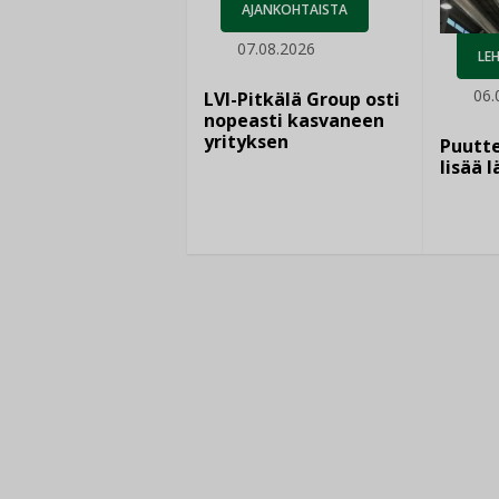
AJANKOHTAISTA
07.08.2026
LEH
06.
LVI-Pitkälä Group osti
nopeasti kasvaneen
yrityksen
Puutte
lisää 