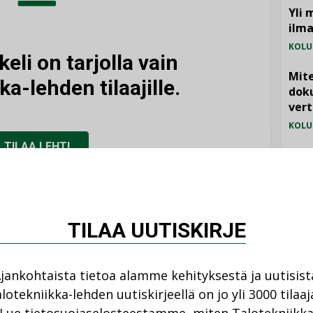
Yli 
ilm
KOLU
eli on tarjolla vain
Mite
ka-lehden tilaajille.
doku
vert
KOLU
TILAA LEHTI
Vesi
jämä
MIELI
tko jo tilaaja?
TILAA UUTISKIRJE
IRJAUDU SISÄÄN
jankohtaista tietoa alamme kehityksestä ja uutisist
lotekniikka-lehden uutiskirjeellä on jo yli 3000 tilaaj