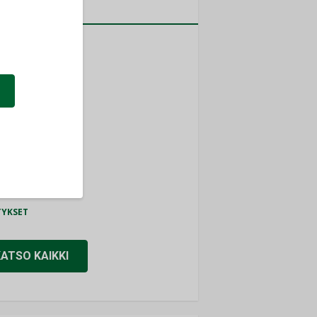
a
MITYKSET
ti
TYKSET
ir
TYKSET
nlund Oy
TYKSET
eider Electric
TYKSET
KATSO KAIKKI