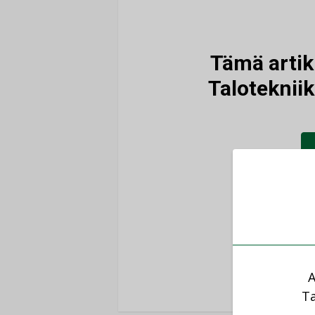
Tämä artikk
Talotekniik
Ole
K
A
Ta