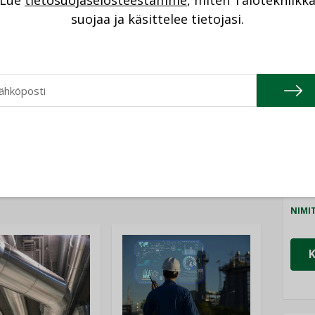
Lue
tietosuojaselosteestamme
, miten Talotekniikk
NI
suojaa ja käsittelee tietojasi.
Cons
NIMI
Refa
NIMI
Gra
NIMI
Katso kaikki
Schn
NIMI