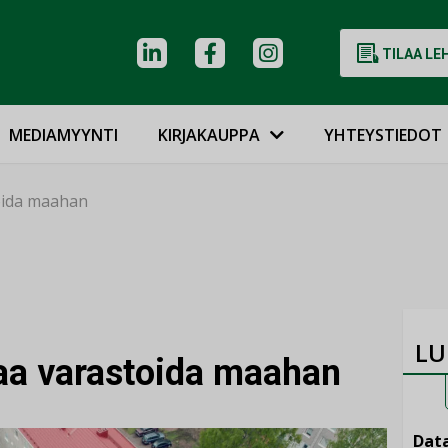
TILAA LE
MEDIAMYYNTI
KIRJAKAUPPA
YHTEYSTIEDOT
oida maahan
LU
aa varastoida maahan
Data