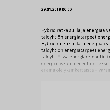
29.01.2019 00:00
Hybridiratkaisuilla ja energiaa v
taloyhtiön energiatarpeet ener
Hybridiratkaisuilla ja energiaa v
taloyhtiön energiatarpeet ener
taloyhtiöissä energiaremontin te
energialaskun pienentämiseksi o
ei aina ole yksinkertaista – vars