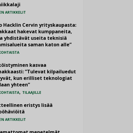
iikkalaji
EN ARTIKKELIT
o Hacklin Cervin yrityskaupasta:
iakkaat hakevat kumppaneita,
a yhdistävät useita teknisiä
misalueita saman katon alle”
KOHTAISTA
köistyminen kasvaa
akkaasti: ”Tulevat kilpailuedut
yvät, kun erilliset teknologiat
daan yhteen”
,
KOHTAISTA
TILAAJILLE
teellinen eristys lisää
pöhäviöitä
EN ARTIKKELIT
vamattomat menetelmät