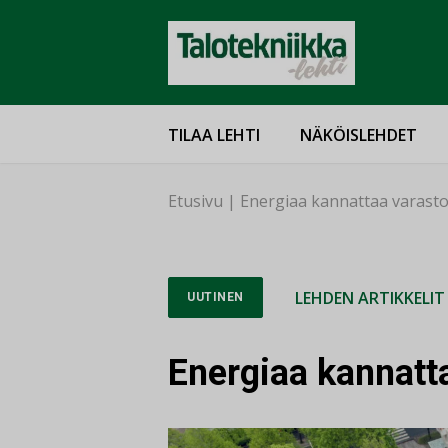
TILAA LEHTI
NÄKÖISLEHDET
Etusivu
|
Energiaa kannattaa varast
LEHDEN ARTIKKELIT
UUTINEN
Energiaa kannatt