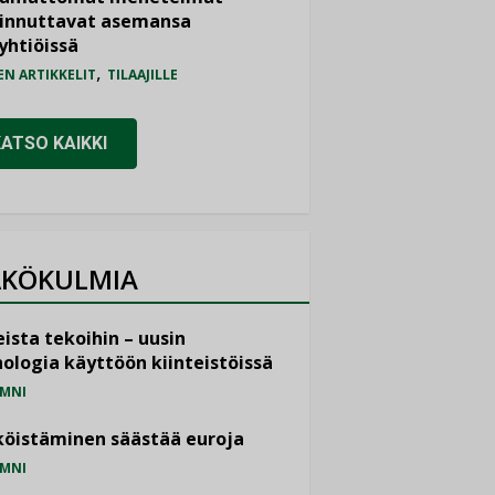
iinnuttavat asemansa
yhtiöissä
,
EN ARTIKKELIT
TILAAJILLE
KATSO KAIKKI
KÖKULMIA
ista tekoihin – uusin
ologia käyttöön kiinteistöissä
MNI
öistäminen säästää euroja
MNI