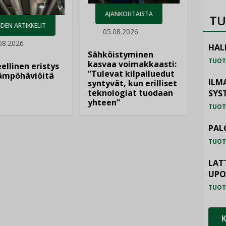
AJANKOHTAISTA
TU
DEN ARTIKKELIT
05.08.2026
08.2026
HAL
Sähköistyminen
TUOT
kasvaa voimakkaasti:
ellinen eristys
”Tulevat kilpailuedut
lämpöhäviöitä
ILM
syntyvät, kun erilliset
teknologiat tuodaan
SYS
yhteen”
TUOT
PAL
TUOT
LAT
UP
TUOT