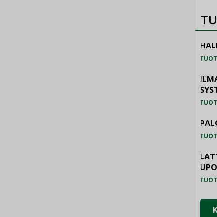
TU
HAL
TUOT
ILM
SYS
TUOT
PAL
TUOT
LAT
UP
TUOT