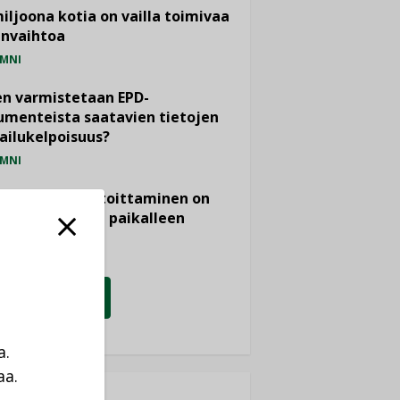
miljoona kotia on vailla toimivaa
anvaihtoa
MNI
n varmistetaan EPD-
menteista saatavien tietojen
ailukelpoisuus?
MNI
- ja viemärimitoittaminen on
htänyt ajassa paikalleen
PIDE
KATSO KAIKKI
a.
aa.