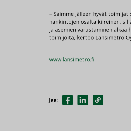
– Saimme jälleen hyvät toimijat 
hankintojen osalta kiireinen, sil
ja asemien varustaminen alkaa he
toimijoita, kertoo Länsimetro O
www.lansimetro.fi
Jaa:
JAA
JAA
KOPIOI
FACEBOOKISSA
LINKEDINISSÄ
LINKKI