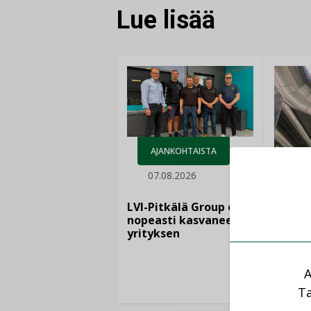
Lue lisää
AJANKOHTAISTA
07.08.2026
LEH
06.
LVI-Pitkälä Group osti
nopeasti kasvaneen
yrityksen
Puutte
lisää 
A
Ta