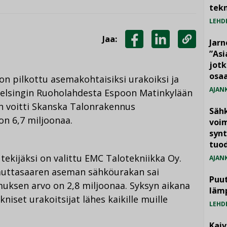
tekn
LEHD
Jaa:
Jarn
JAA
JAA
KOPIOI
”As
jotk
FACEBOOKISSA
LINKEDINISSÄ
LINKKI
osaa
on pilkottu asemakohtaisiksi urakoiksi ja
AJAN
Helsingin Ruoholahdesta Espoon Matinkylään
an voitti Skanska Talonrakennus
Säh
on 6,7 miljoonaa.
voim
synt
tuo
ekijäksi on valittu EMC Talotekniikka Oy.
AJAN
Lauttasaaren aseman sähköurakan sai
Puut
muksen arvo on 2,8 miljoonaa. Syksyn aikana
läm
kniset urakoitsijat lähes kaikille muille
LEHD
Kai