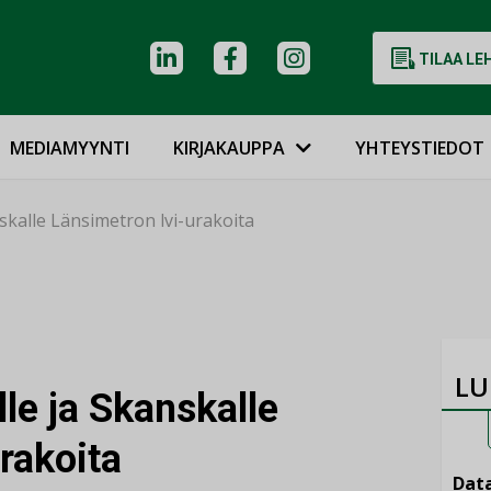
TILAA LE
MEDIAMYYNTI
KIRJAKAUPPA
YHTEYSTIEDOT
skalle Länsimetron lvi-urakoita
LU
le ja Skanskalle
rakoita
Data