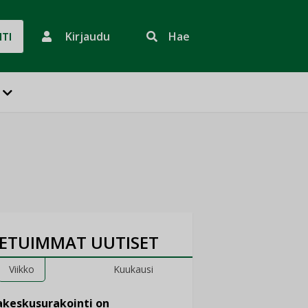
Kirjaudu
Hae
HTI
ETUIMMAT UUTISET
Viikko
Kuukausi
keskusurakointi on