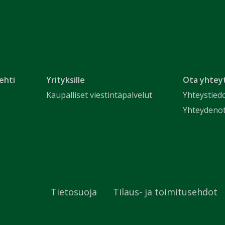
ehti
Yrityksille
Ota yhtey
Kaupalliset viestintäpalvelut
Yhteystied
Yhteydeno
Tietosuoja
Tilaus- ja toimitusehdot