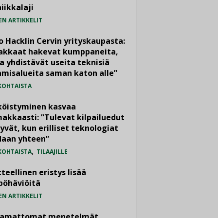
iikkalaji
EN ARTIKKELIT
o Hacklin Cervin yrityskaupasta:
iakkaat hakevat kumppaneita,
a yhdistävät useita teknisiä
misalueita saman katon alle”
KOHTAISTA
köistyminen kasvaa
akkaasti: ”Tulevat kilpailuedut
yvät, kun erilliset teknologiat
daan yhteen”
,
KOHTAISTA
TILAAJILLE
teellinen eristys lisää
pöhäviöitä
EN ARTIKKELIT
vamattomat menetelmät