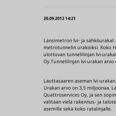
20.09.2012 14:21
Länsimetron lvi- ja sähköurakat 
metrotunnelin urakoiksi. Koko 
ulottuvan tunnelilinjan lvi-urak
Oy.Tunnelilinjan lvi-urakan arvo 
Lauttasaaren aseman lvi-urakan t
Urakan arvo on 3,5 miljoonaa. 
Quattroservices Oy, ja sen sopi
valitaan vielä rakennus- ja talote
asemille sekä koko ratalinjalle.