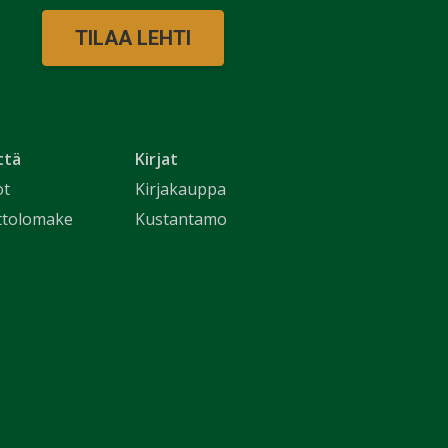
TILAA LEHTI
ttä
Kirjat
ot
Kirjakauppa
ttolomake
Kustantamo