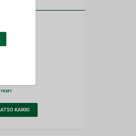
a
MITYKSET
ti
TYKSET
ir
TYKSET
nlund Oy
TYKSET
eider Electric
TYKSET
KATSO KAIKKI