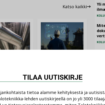
Yli 
Katso kaikki
ilm
KOLU
Mite
doku
vert
KOLU
Vesi
AJANKOHTAISTA
jämä
DEN ARTIKKELIT
05.08.2026
MIELI
08.2026
Sähköistyminen
TILAA UUTISKIRJE
kasvaa voimakkaasti:
ellinen eristys
”Tulevat kilpailuedut
lämpöhäviöitä
syntyvät, kun erilliset
teknologiat tuodaan
jankohtaista tietoa alamme kehityksestä ja uutisist
yhteen”
lotekniikka-lehden uutiskirjeellä on jo yli 3000 tilaaj