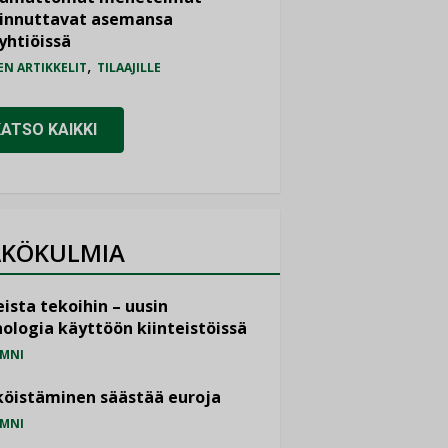
iinnuttavat asemansa
yhtiöissä
,
EN ARTIKKELIT
TILAAJILLE
KATSO KAIKKI
KÖKULMIA
ista tekoihin – uusin
ologia käyttöön kiinteistöissä
MNI
öistäminen säästää euroja
MNI