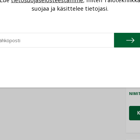
Lue
tietosuojaselosteestamme
, miten Talotekniikk
NI
suojaa ja käsittelee tietojasi.
Cons
NIMI
Refa
NIMI
Gra
NIMI
Schn
NIMI