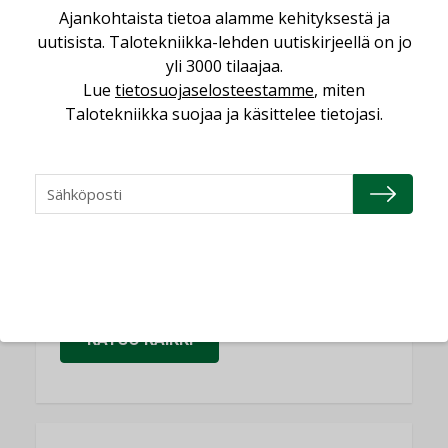
KOLUMNI
Ajankohtaista tietoa alamme kehityksestä ja
uutisista. Talotekniikka-lehden uutiskirjeellä on jo
Yli miljoona kotia on vailla toimivaa
yli 3000 tilaajaa.
ilmanvaihtoa
Lue
tietosuojaselosteestamme
, miten
KOLUMNI
Talotekniikka suojaa ja käsittelee tietojasi.
Miten varmistetaan EPD-dokumenteista
saatavien tietojen vertailukelpoisuus?
KOLUMNI
Vesi- ja viemärimitoittaminen on
jämähtänyt ajassa paikalleen
MIELIPIDE
KATSO KAIKKI