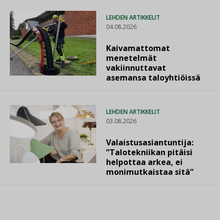
LEHDEN ARTIKKELIT
04.08.2026
Kaivamattomat
menetelmät
vakiinnuttavat
asemansa taloyhtiöissä
LEHDEN ARTIKKELIT
03.08.2026
Valaistusasiantuntija:
”Talotekniikan pitäisi
helpottaa arkea, ei
monimutkaistaa sitä”