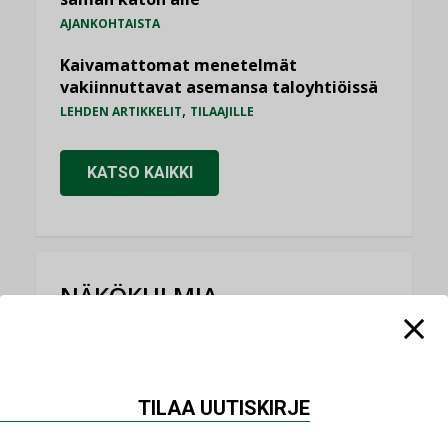
AJANKOHTAISTA
Kaivamattomat menetelmät
vakiinnuttavat asemansa taloyhtiöissä
,
LEHDEN ARTIKKELIT
TILAAJILLE
KATSO KAIKKI
NÄKÖKULMIA
Puheista tekoihin – uusin teknologia
käyttöön kiinteistöissä
KOLUMNI
TILAA UUTISKIRJE
Sähköistäminen säästää euroja