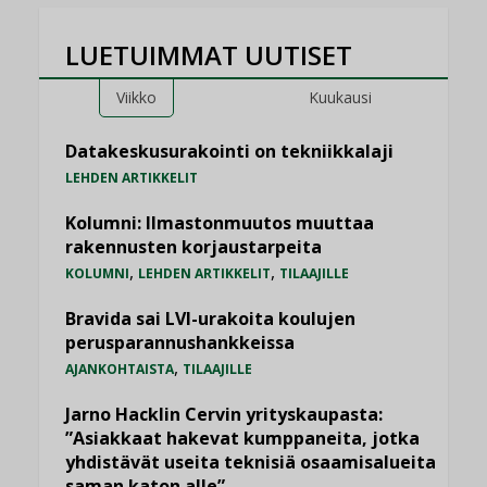
LUETUIMMAT UUTISET
Viikko
Kuukausi
Datakeskusurakointi on tekniikkalaji
LEHDEN ARTIKKELIT
Kolumni: Ilmastonmuutos muuttaa
rakennusten korjaustarpeita
,
,
KOLUMNI
LEHDEN ARTIKKELIT
TILAAJILLE
Bravida sai LVI-urakoita koulujen
perusparannushankkeissa
,
AJANKOHTAISTA
TILAAJILLE
Jarno Hacklin Cervin yrityskaupasta:
”Asiakkaat hakevat kumppaneita, jotka
yhdistävät useita teknisiä osaamisalueita
saman katon alle”