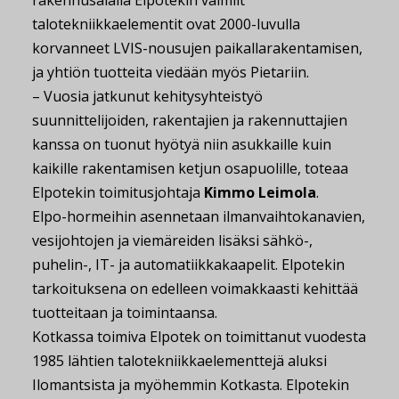
rakennusalalla Elpotekin valmiit
talotekniikkaelementit ovat 2000-luvulla
korvanneet LVIS-nousujen paikallarakentamisen,
ja yhtiön tuotteita viedään myös Pietariin.
– Vuosia jatkunut kehitysyhteistyö
suunnittelijoiden, rakentajien ja rakennuttajien
kanssa on tuonut hyötyä niin asukkaille kuin
kaikille rakentamisen ketjun osapuolille, toteaa
Elpotekin toimitusjohtaja
Kimmo Leimola
.
Elpo-hormeihin asennetaan ilmanvaihtokanavien,
vesijohtojen ja viemäreiden lisäksi sähkö-,
puhelin-, IT- ja automatiikkakaapelit. Elpotekin
tarkoituksena on edelleen voimakkaasti kehittää
tuotteitaan ja toimintaansa.
Kotkassa toimiva Elpotek on toimittanut vuodesta
1985 lähtien talotekniikkaelementtejä aluksi
Ilomantsista ja myöhemmin Kotkasta. Elpotekin