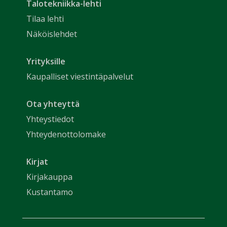
Talotekniikka-lehti
Tilaa lehti
Näköislehdet
Yrityksille
Kaupalliset viestintäpalvelut
Ota yhteyttä
Yhteystiedot
Yhteydenottolomake
Kirjat
Kirjakauppa
Kustantamo