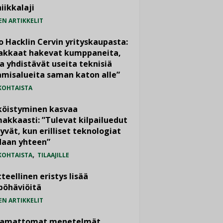
iikkalaji
EN ARTIKKELIT
o Hacklin Cervin yrityskaupasta:
iakkaat hakevat kumppaneita,
a yhdistävät useita teknisiä
misalueita saman katon alle”
KOHTAISTA
köistyminen kasvaa
akkaasti: ”Tulevat kilpailuedut
yvät, kun erilliset teknologiat
daan yhteen”
,
KOHTAISTA
TILAAJILLE
teellinen eristys lisää
pöhäviöitä
EN ARTIKKELIT
vamattomat menetelmät