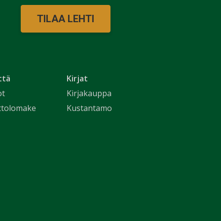
TILAA LEHTI
ttä
Kirjat
ot
Kirjakauppa
ttolomake
Kustantamo