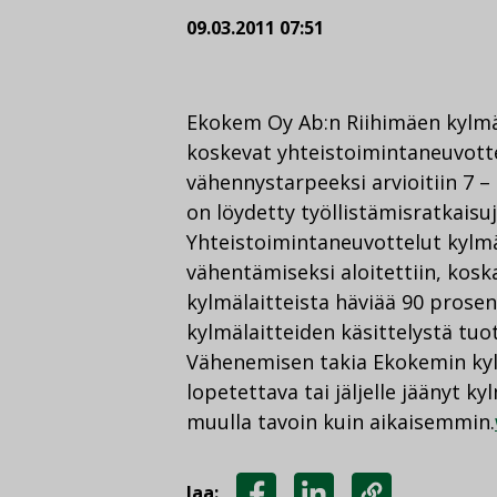
09.03.2011 07:51
Ekokem Oy Ab:n Riihimäen kylmäl
koskevat yhteistoimintaneuvotte
vähennystarpeeksi arvioitiin 7 –
on löydetty työllistämisratkaisuj
Yhteistoimintaneuvottelut kylmä
vähentämiseksi aloitettiin, kosk
kylmälaitteista häviää 90 prosen
kylmälaitteiden käsittelystä tuo
Vähenemisen takia Ekokemin kyl
lopetettava tai jäljelle jäänyt k
muulla tavoin kuin aikaisemmin.
Jaa: