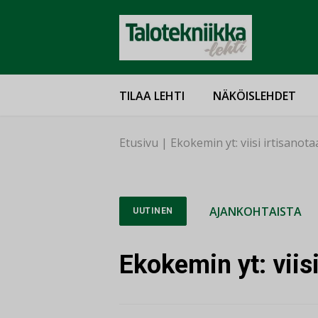
TILAA LEHTI
NÄKÖISLEHDET
Etusivu
|
Ekokemin yt: viisi irtisanot
AJANKOHTAISTA
UUTINEN
Ekokemin yt: viis