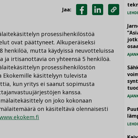
tekn
Jaa:
LEHD
JAA
JAA
KOPIOI
FACEBOOKISSA
LINKEDINISSÄ
LINKKI
Jarn
”As
aitekäsittelyn prosessihenkilöstöä
jotk
lut ovat päättyneet. Alkuperäiseksi
osaa
 8 henkilöä, mutta käydyissä neuvotteluissa
AJAN
a ja irtisanottavia on yhteensä 5 henkilöä.
laitekäsittelyn prosessihenkilöstön
Säh
voim
a Ekokemille käsittelyyn tulevista
synt
ttia, kun yritys ei saanut sopimusta
tuo
ttajanvastuujärjestöjen kanssa.
AJAN
mälaitekäsittely on joko kokonaan
ylmälaitemäärä on käsiteltävä olennaisesti
Puut
läm
www.ekokem.fi
LEHD
Kai