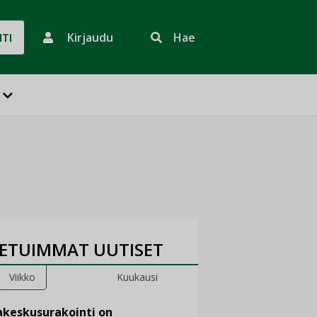
Kirjaudu
Hae
HTI
ETUIMMAT UUTISET
Viikko
Kuukausi
keskusurakointi on