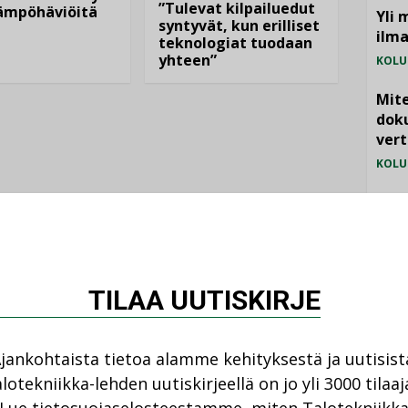
”Tulevat kilpailuedut
lämpöhäviöitä
Yli 
syntyvät, kun erilliset
ilm
teknologiat tuodaan
yhteen”
KOLU
Mite
doku
vert
KOLU
Vesi
jämä
MIELI
TILAA UUTISKIRJE
jankohtaista tietoa alamme kehityksestä ja uutisist
lotekniikka-lehden uutiskirjeellä on jo yli 3000 tilaaj