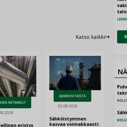
vak
talo
LEHD
Katso kaikki
NÄ
Puhe
tekn
AJANKOHTAISTA
KOLU
DEN ARTIKKELIT
05.08.2026
Sähk
08.2026
Sähköistyminen
KOLU
kasvaa voimakkaasti:
ellinen eristys