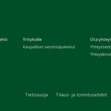
ehti
Yrityksille
Ota yhtey
Kaupalliset viestintäpalvelut
Yhteystied
Yhteydeno
Tietosuoja
Tilaus- ja toimitusehdot