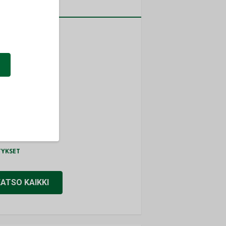
a
MITYKSET
ti
TYKSET
ir
TYKSET
nlund Oy
TYKSET
eider Electric
TYKSET
KATSO KAIKKI