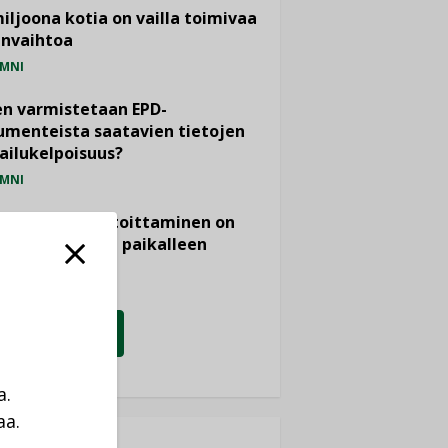
miljoona kotia on vailla toimivaa
anvaihtoa
MNI
n varmistetaan EPD-
menteista saatavien tietojen
ailukelpoisuus?
MNI
- ja viemärimitoittaminen on
htänyt ajassa paikalleen
PIDE
KATSO KAIKKI
a.
aa.