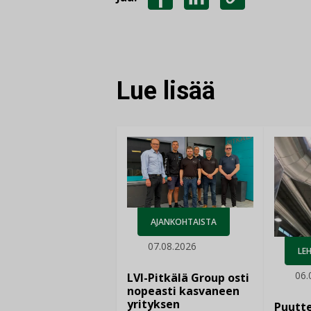
JAA
JAA
KOPIOI
FACEBOOKISSA
LINKEDINISSÄ
LINKKI
Lue lisää
AJANKOHTAISTA
07.08.2026
LEH
06.
LVI-Pitkälä Group osti
nopeasti kasvaneen
yrityksen
Puutte