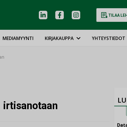
TILAA LE
MEDIAMYYNTI
KIRJAKAUPPA
YHTEYSTIEDOT
aan
LU
i irtisanotaan
Data