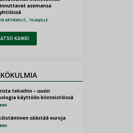
iinnuttavat asemansa
yhtiöissä
,
EN ARTIKKELIT
TILAAJILLE
KATSO KAIKKI
KÖKULMIA
ista tekoihin – uusin
ologia käyttöön kiinteistöissä
MNI
öistäminen säästää euroja
MNI