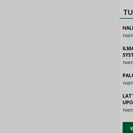
TU
HAL
TUOT
ILM
SYS
TUOT
PAL
TUOT
LAT
UP
TUOT