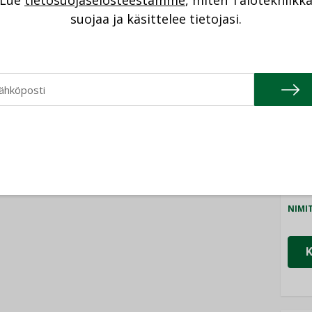
Lue
tietosuojaselosteestamme
, miten Talotekniikk
NI
suojaa ja käsittelee tietojasi.
Cons
NIMI
Refa
NIMI
Gra
NIMI
Schn
NIMI