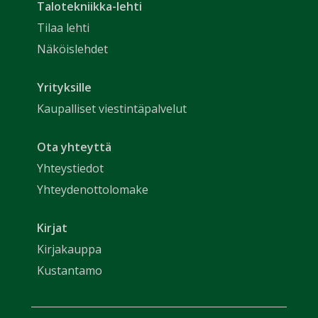
Talotekniikka-lehti
Tilaa lehti
Näköislehdet
Yrityksille
Kaupalliset viestintäpalvelut
Ota yhteyttä
Yhteystiedot
Yhteydenottolomake
Kirjat
Kirjakauppa
Kustantamo