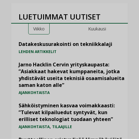
LUETUIMMAT UUTISET
Viikko
Kuukausi
Datakeskusurakointi on tekniikkalaji
LEHDEN ARTIKKELIT
Jarno Hacklin Cervin yrityskaupasta:
”Asiakkaat hakevat kumppaneita, jotka
yhdistävät useita teknisiä osaamisalueita
saman katon alle”
AJANKOHTAISTA
Sähköistyminen kasvaa voimakkaasti:
”Tulevat kilpailuedut syntyvät, kun
erilliset teknologiat tuodaan yhteen”
,
AJANKOHTAISTA
TILAAJILLE