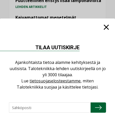
Puutteellinen eristys lisää lämpöhäviöitä
LEHDEN ARTIKKELIT
Kaivamattomat menetelmät
vakiinnuttavat asemansa taloyhtiöissä
,
LEHDEN ARTIKKELIT
TILAAJILLE
KATSO KAIKKI
TILAA UUTISKIRJE
Ajankohtaista tietoa alamme kehityksestä ja
uutisista. Talotekniikka-lehden uutiskirjeellä on jo
yli 3000 tilaajaa.
NÄKÖKULMIA
Lue
tietosuojaselosteestamme
, miten
Talotekniikka suojaa ja käsittelee tietojasi.
Puheista tekoihin – uusin teknologia
käyttöön kiinteistöissä
KOLUMNI
Sähköistäminen säästää euroja