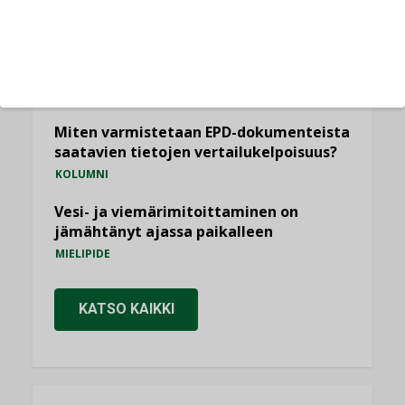
KOLUMNI
Yli miljoona kotia on vailla toimivaa
ilmanvaihtoa
KOLUMNI
Miten varmistetaan EPD-dokumenteista
saatavien tietojen vertailukelpoisuus?
KOLUMNI
Vesi- ja viemärimitoittaminen on
jämähtänyt ajassa paikalleen
MIELIPIDE
KATSO KAIKKI