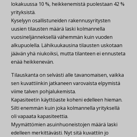
lokakuussa 10 %, heikkenemistä puolestaan 42 %
yrityksistä.
Kyselyyn osallistuneiden rakennusyritysten
uusien tilausten määrä laski kolmannella
vuosineljänneksellä vähemmän kuin vuoden
alkupuolella. Lähikuukausina tilausten uskotaan
jäävän yhä niukoiksi, mutta tilanteen ei ennusteta
enää heikkenevän.
Tilauskanta on selvästi alle tavanomaisen, vaikka
sen kuvattiinkin jatkaneen varovaista elpymistä
viime talven pohjalukemista.
Kapasiteetin käyttöaste koheni edelleen hieman.
Silti enemmän kuin joka kolmannella yrityksellä
oli vapaata kapasiteettia.
Myymättömien asuinhuoneistojen määrä laski
edelleen merkittävästi. Nyt sitä kuvattiin jo