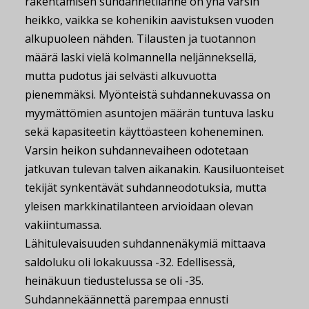
rakentamisen suhdannetilanne on yhä varsin
heikko, vaikka se kohenikin aavistuksen vuoden
alkupuoleen nähden. Tilausten ja tuotannon
määrä laski vielä kolmannella neljänneksellä,
mutta pudotus jäi selvästi alkuvuotta
pienemmäksi. Myönteistä suhdannekuvassa on
myymättömien asuntojen määrän tuntuva lasku
sekä kapasiteetin käyttöasteen koheneminen.
Varsin heikon suhdannevaiheen odotetaan
jatkuvan tulevan talven aikanakin. Kausiluonteiset
tekijät synkentävät suhdanneodotuksia, mutta
yleisen markkinatilanteen arvioidaan olevan
vakiintumassa.
Lähitulevaisuuden suhdannenäkymiä mittaava
saldoluku oli lokakuussa -32. Edellisessä,
heinäkuun tiedustelussa se oli -35.
Suhdannekäännettä parempaa ennusti