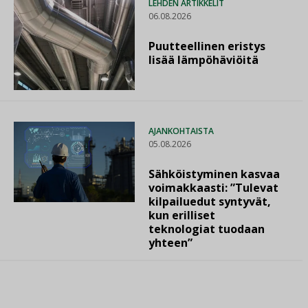
LEHDEN ARTIKKELIT
06.08.2026
Puutteellinen eristys
lisää lämpöhäviöitä
AJANKOHTAISTA
05.08.2026
Sähköistyminen kasvaa
voimakkaasti: ”Tulevat
kilpailuedut syntyvät,
kun erilliset
teknologiat tuodaan
yhteen”