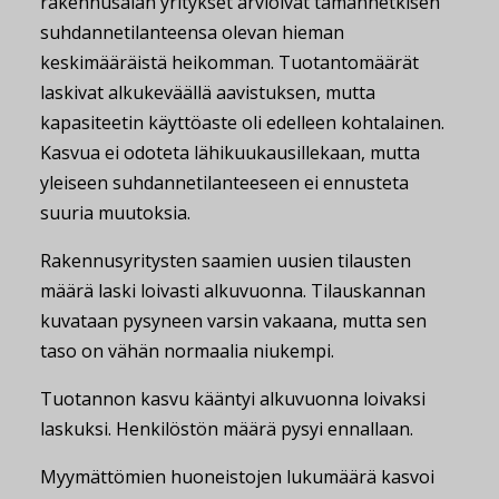
rakennusalan yritykset arvioivat tämänhetkisen
suhdannetilanteensa olevan hieman
keskimääräistä heikomman. Tuotantomäärät
laskivat alkukeväällä aavistuksen, mutta
kapasiteetin käyttöaste oli edelleen kohtalainen.
Kasvua ei odoteta lähikuukausillekaan, mutta
yleiseen suhdannetilanteeseen ei ennusteta
suuria muutoksia.
Rakennusyritysten saamien uusien tilausten
määrä laski loivasti alkuvuonna. Tilauskannan
kuvataan pysyneen varsin vakaana, mutta sen
taso on vähän normaalia niukempi.
Tuotannon kasvu kääntyi alkuvuonna loivaksi
laskuksi. Henkilöstön määrä pysyi ennallaan.
Myymättömien huoneistojen lukumäärä kasvoi