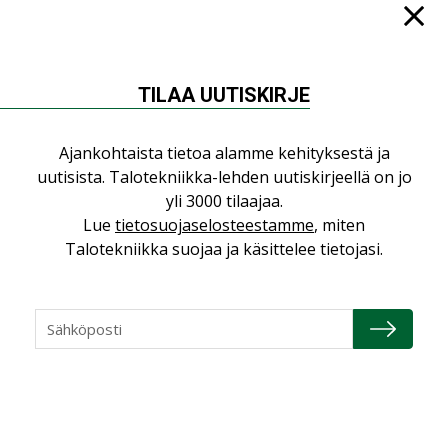
Jarno Hacklin Cervin yrityskaupasta:
”Asiakkaat hakevat kumppaneita, jotka
yhdistävät useita teknisiä osaamisalueita
saman katon alle”
TILAA UUTISKIRJE
AJANKOHTAISTA
Ajankohtaista tietoa alamme kehityksestä ja
Sähköistyminen kasvaa voimakkaasti:
uutisista. Talotekniikka-lehden uutiskirjeellä on jo
”Tulevat kilpailuedut syntyvät, kun
yli 3000 tilaajaa.
erilliset teknologiat tuodaan yhteen”
Lue
tietosuojaselosteestamme
, miten
,
AJANKOHTAISTA
TILAAJILLE
Talotekniikka suojaa ja käsittelee tietojasi.
Puutteellinen eristys lisää lämpöhäviöitä
LEHDEN ARTIKKELIT
Kaivamattomat menetelmät
vakiinnuttavat asemansa taloyhtiöissä
,
LEHDEN ARTIKKELIT
TILAAJILLE
KATSO KAIKKI