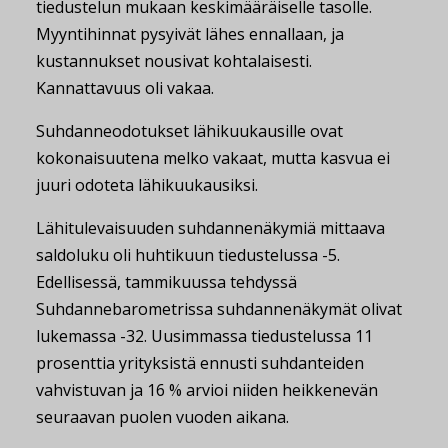
tiedustelun mukaan keskimääräiselle tasolle.
Myyntihinnat pysyivät lähes ennallaan, ja
kustannukset nousivat kohtalaisesti.
Kannattavuus oli vakaa.
Suhdanneodotukset lähikuukausille ovat
kokonaisuutena melko vakaat, mutta kasvua ei
juuri odoteta lähikuukausiksi.
Lähitulevaisuuden suhdannenäkymiä mittaava
saldoluku oli huhtikuun tiedustelussa -5.
Edellisessä, tammikuussa tehdyssä
Suhdannebarometrissa suhdannenäkymät olivat
lukemassa -32. Uusimmassa tiedustelussa 11
prosenttia yrityksistä ennusti suhdanteiden
vahvistuvan ja 16 % arvioi niiden heikkenevän
seuraavan puolen vuoden aikana.