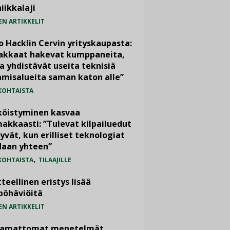
iikkalaji
EN ARTIKKELIT
o Hacklin Cervin yrityskaupasta:
iakkaat hakevat kumppaneita,
a yhdistävät useita teknisiä
misalueita saman katon alle”
KOHTAISTA
köistyminen kasvaa
akkaasti: ”Tulevat kilpailuedut
yvät, kun erilliset teknologiat
daan yhteen”
,
KOHTAISTA
TILAAJILLE
teellinen eristys lisää
pöhäviöitä
EN ARTIKKELIT
vamattomat menetelmät