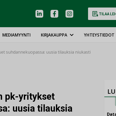
TILAA LE
MEDIAMYYNTI
KIRJAKAUPPA
YHTEYSTIEDOT
set suhdannekuopassa: uusia tilauksia niukasti
LU
 pk-yritykset
: uusia tilauksia
Data