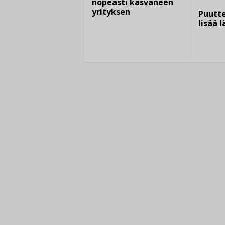
nopeasti kasvaneen
yrityksen
Puutte
lisää 