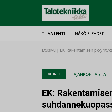
TILAA LEHTI
NÄKÖISLEHDET
Etusivu
|
EK: Rakentamisen pk-yrityk
AJANKOHTAISTA
UUTINEN
EK: Rakentamisen
suhdannekuopassa