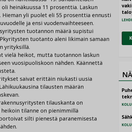
vak
 oli heinäkuussa 11 prosenttia. Laskun
talo
 Hieman yli puolet eli 55 prosenttia ennusti
LEHD
uvuodelle ja ensi vuodenvaihteeseen.
usyritysten tuotannon määrä supistui
Pkyritysten tuotanto aleni likimain samaan
 yrityksillä.
t vielä heikot, mutta tuotannon laskun
seen vuosipuoliskoon nähden. Käännettä
usteta.
NÄ
tykset saivat erittäin niukasti uusia
ä. Lähikuukausina tilausten määrän
Puhe
askevan.
tekn
rakennusyritysten tilauskanta on
KOLU
heikoin tilanne on pienimmillä
Sähk
portoivat silti pienestä paranemisesta
KOLU
nähden.