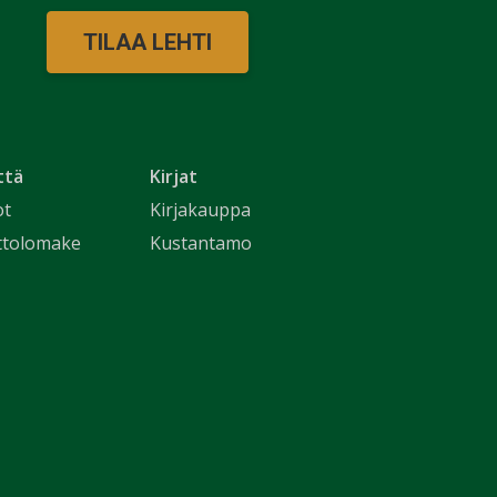
TILAA LEHTI
ttä
Kirjat
ot
Kirjakauppa
ttolomake
Kustantamo