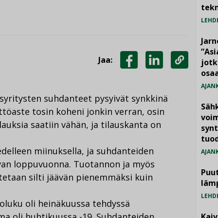
tekn
LEHD
Jarn
”As
Jaa:
jotk
JAA
JAA
KOPIOI
osaa
FACEBOOKISSA
LINKEDINISSÄ
LINKKI
AJAN
syritysten suhdanteet pysyivät synkkinä
Säh
ttöaste tosin koheni jonkin verran, osin
voim
ilauksia saatiin vähän, ja tilauskanta on
synt
tuo
edelleen miinuksella, ja suhdanteiden
AJAN
uvan loppuvuonna. Tuotannon ja myös
Puut
etaan silti jäävän pienemmäksi kuin
läm
LEHD
luku oli heinäkuussa tehdyssä
ema oli huhtikuussa -19. Suhdanteiden
Kai