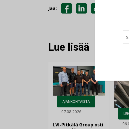
Jaa:
JAA
JAA
KOPIOI
FACEBOOKISSA
LINKEDINISSÄ
LINKKI
Lue lisää
AJANKOHTAISTA
07.08.2026
LEH
06.
LVI-Pitkälä Group osti