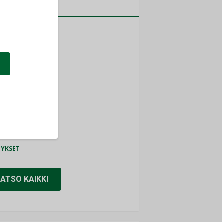
a
MITYKSET
ti
TYKSET
ir
TYKSET
nlund Oy
TYKSET
eider Electric
TYKSET
KATSO KAIKKI