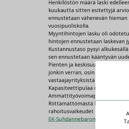
Henkilöstön määrä laski edellee
kuukautta sitten esitettyjä arvi
ennustetaan vähenevän hieman 
vuosipuoliskolla.
Myyntihintojen lasku oli odotet
hintojen ennustetaan laskevan jy
Kustannustaso pysyi alkukesällä
sen ennustetaan kääntyvän uude
Pienten ja keskisuurten rakennu
jonkin verran, osin vilkkaamma
vastaajayrityksistä toimi täydell
Kapasiteettipulaa oli nyt jo 22 pr
Ammattityövoimapula on ongelma
Riittämättömästä kysynnästä ker
rahoitusvaikeudet arvioi puolest
A
EK-Suhdannebarometri Elokuu 2
Ta