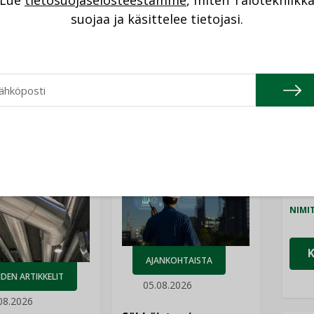
Lue
tietosuojaselosteestamme
, miten Talotekniikk
NI
suojaa ja käsittelee tietojasi.
Cons
NIMI
Refa
Katso kaikki
NIMI
Gra
NIMI
Schn
NIMI
AJANKOHTAISTA
DEN ARTIKKELIT
05.08.2026
08.2026