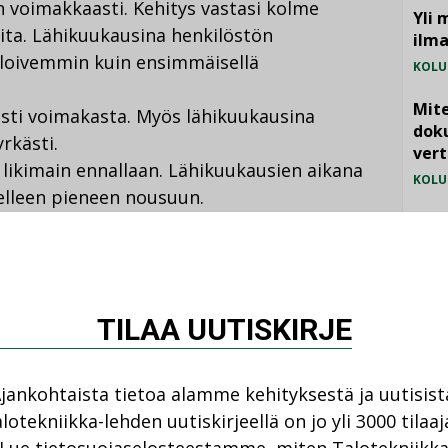
n voimakkaasti. Kehitys vastasi kolme
Yli 
oita. Lähikuukausina henkilöstön
ilm
loivemmin kuin ensimmäisellä
KOLU
Mite
usti voimakasta. Myös lähikuukausina
doku
rkästi.
vert
 likimain ennallaan. Lähikuukausien aikana
KOLU
lleen pieneen nousuun.
Vesi
syritysten kapasiteetin käyttöaste koheni
jämä
sta kesäkaudesta johtuen. Heinäkuussa 61 %
MIELI
ä teholla (huhtikuussa 37 %).
osentilla.
TILAA UUTISKIRJE
na kahdeksalla prosentilla vastaajista.
too peräti 45 % yrityksistä,
aan haitaksi 10 prosenttia.
jankohtaista tietoa alamme kehityksestä ja uutisist
009(pdf)
lotekniikka-lehden uutiskirjeellä on jo yli 3000 tilaaj