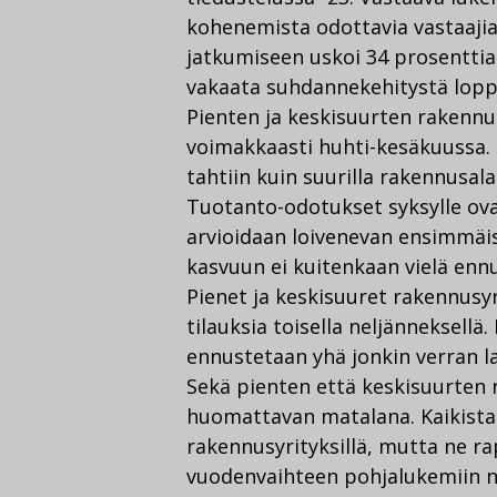
kohenemista odottavia vastaajia
jatkumiseen uskoi 34 prosenttia.
vakaata suhdannekehitystä lopp
Pienten ja keskisuurten rakenn
voimakkaasti huhti-kesäkuussa. 
tahtiin kuin suurilla rakennusalan
Tuotanto-odotukset syksylle ova
arvioidaan loivenevan ensimmäi
kasvuun ei kuitenkaan vielä enn
Pienet ja keskisuuret rakennusyri
tilauksia toisella neljänneksell
ennustetaan yhä jonkin verran l
Sekä pienten että keskisuurten 
huomattavan matalana. Kaikista 
rakennusyrityksillä, mutta ne ra
vuodenvaihteen pohjalukemiin 