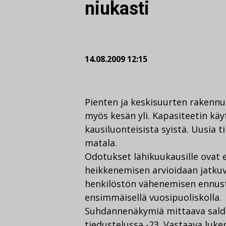
niukasti
14.08.2009 12:15
Pienten ja keskisuurten rakennu
myös kesän yli. Kapasiteetin käy
kausiluonteisista syistä. Uusia t
matala.
Odotukset lähikuukausille ovat 
heikkenemisen arvioidaan jatk
henkilöstön vähenemisen ennust
ensimmäisellä vuosipuoliskolla.
Suhdannenäkymiä mittaava saldo
tiedustelussa -23. Vastaava luk