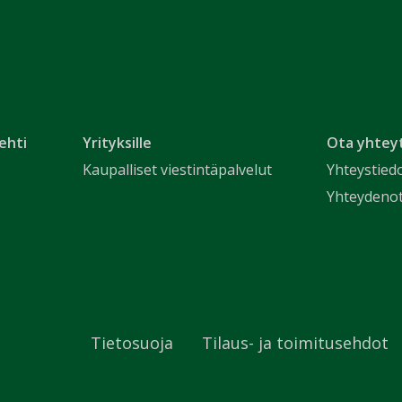
ehti
Yrityksille
Ota yhtey
Kaupalliset viestintäpalvelut
Yhteystied
Yhteydeno
Tietosuoja
Tilaus- ja toimitusehdot