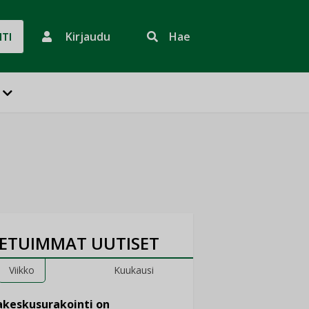
Kirjaudu
Hae
HTI
ETUIMMAT UUTISET
Viikko
Kuukausi
keskusurakointi on