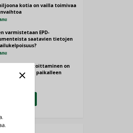
miljoona kotia on vailla toimivaa
anvaihtoa
MNI
n varmistetaan EPD-
menteista saatavien tietojen
ailukelpoisuus?
MNI
- ja viemärimitoittaminen on
htänyt ajassa paikalleen
PIDE
KATSO KAIKKI
a.
aa.