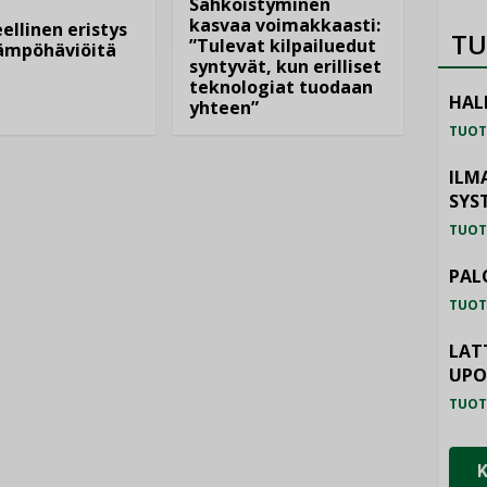
Sähköistyminen
kasvaa voimakkaasti:
ellinen eristys
TU
”Tulevat kilpailuedut
lämpöhäviöitä
syntyvät, kun erilliset
teknologiat tuodaan
HAL
yhteen”
TUOT
ILM
SYS
TUOT
PAL
TUOT
LAT
UP
TUOT