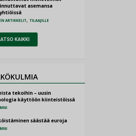
iinnuttavat asemansa
yhtiöissä
,
EN ARTIKKELIT
TILAAJILLE
KATSO KAIKKI
KÖKULMIA
ista tekoihin – uusin
ologia käyttöön kiinteistöissä
MNI
öistäminen säästää euroja
MNI