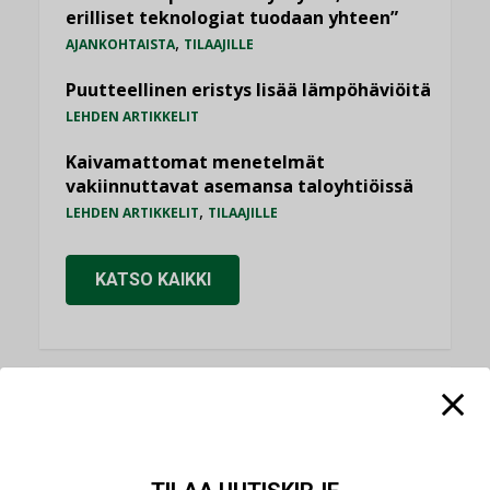
erilliset teknologiat tuodaan yhteen”
,
AJANKOHTAISTA
TILAAJILLE
Puutteellinen eristys lisää lämpöhäviöitä
LEHDEN ARTIKKELIT
Kaivamattomat menetelmät
vakiinnuttavat asemansa taloyhtiöissä
,
LEHDEN ARTIKKELIT
TILAAJILLE
KATSO KAIKKI
NÄKÖKULMIA
Puheista tekoihin – uusin teknologia