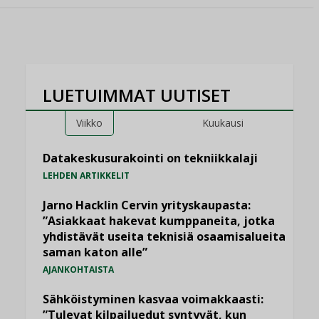
LUETUIMMAT UUTISET
Viikko
Kuukausi
Datakeskusurakointi on tekniikkalaji
LEHDEN ARTIKKELIT
Jarno Hacklin Cervin yrityskaupasta:
”Asiakkaat hakevat kumppaneita, jotka
yhdistävät useita teknisiä osaamisalueita
saman katon alle”
AJANKOHTAISTA
Sähköistyminen kasvaa voimakkaasti:
”Tulevat kilpailuedut syntyvät, kun