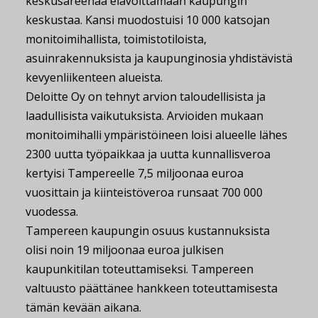
keskusareenaa elävöittämään kaupungin
keskustaa. Kansi muodostuisi 10 000 katsojan
monitoimihallista, toimistotiloista,
asuinrakennuksista ja kaupunginosia yhdistävistä
kevyenliikenteen alueista.
Deloitte Oy on tehnyt arvion taloudellisista ja
laadullisista vaikutuksista. Arvioiden mukaan
monitoimihalli ympäristöineen loisi alueelle lähes
2300 uutta työpaikkaa ja uutta kunnallisveroa
kertyisi Tampereelle 7,5 miljoonaa euroa
vuosittain ja kiinteistöveroa runsaat 700 000
vuodessa.
Tampereen kaupungin osuus kustannuksista
olisi noin 19 miljoonaa euroa julkisen
kaupunkitilan toteuttamiseksi. Tampereen
valtuusto päättänee hankkeen toteuttamisesta
tämän kevään aikana.