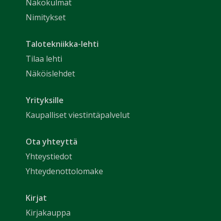
Näkökulmat
Nimitykset
Talotekniikka-lehti
Tilaa lehti
Näköislehdet
Yrityksille
Kaupalliset viestintäpalvelut
Ota yhteyttä
Yhteystiedot
Yhteydenottolomake
Kirjat
Kirjakauppa