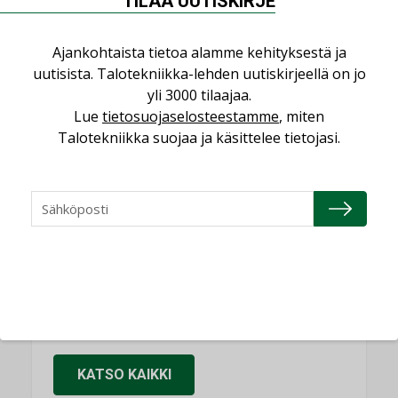
TILAA UUTISKIRJE
käyttöön kiinteistöissä
KOLUMNI
Ajankohtaista tietoa alamme kehityksestä ja
Sähköistäminen säästää euroja
uutisista. Talotekniikka-lehden uutiskirjeellä on jo
KOLUMNI
yli 3000 tilaajaa.
Lue
tietosuojaselosteestamme
, miten
Yli miljoona kotia on vailla toimivaa
Talotekniikka suojaa ja käsittelee tietojasi.
ilmanvaihtoa
KOLUMNI
Miten varmistetaan EPD-dokumenteista
saatavien tietojen vertailukelpoisuus?
KOLUMNI
Vesi- ja viemärimitoittaminen on
jämähtänyt ajassa paikalleen
MIELIPIDE
KATSO KAIKKI