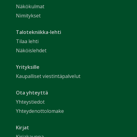
Näkökulmat
Nimitykset
Talotekniikka-lehti
Tilaa lehti
Näköislehdet
Yrityksille
Kaupalliset viestintäpalvelut
Ota yhteyttä
Yhteystiedot
Yhteydenottolomake
Kirjat
Kirjakauppa