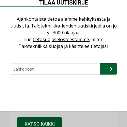
TILAA UUTISKIRJE
käyttöön kiinteistöissä
KOLUMNI
Ajankohtaista tietoa alamme kehityksestä ja
Sähköistäminen säästää euroja
uutisista. Talotekniikka-lehden uutiskirjeellä on jo
KOLUMNI
yli 3000 tilaajaa.
Lue
tietosuojaselosteestamme
, miten
Yli miljoona kotia on vailla toimivaa
Talotekniikka suojaa ja käsittelee tietojasi.
ilmanvaihtoa
KOLUMNI
Miten varmistetaan EPD-dokumenteista
saatavien tietojen vertailukelpoisuus?
KOLUMNI
Vesi- ja viemärimitoittaminen on
jämähtänyt ajassa paikalleen
MIELIPIDE
KATSO KAIKKI