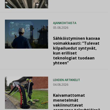
AJANKOHTAISTA
05.08.2026
Sähköistyminen kasvaa
voimakkaasti: ”Tulevat
kilpailuedut syntyvät,
kun erilliset
teknologiat tuodaan
yhteen”
LEHDEN ARTIKKELIT
04.08.2026
Kaivamattomat
menetelmät
vakiinnuttavat