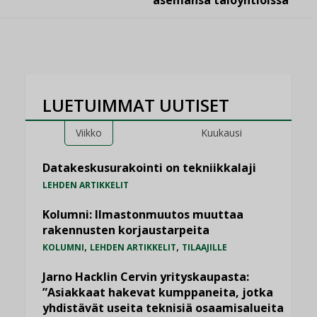
asemansa taloyhtiöissä
LUETUIMMAT UUTISET
Viikko
Kuukausi
Datakeskusurakointi on tekniikkalaji
LEHDEN ARTIKKELIT
Kolumni: Ilmastonmuutos muuttaa
rakennusten korjaustarpeita
,
,
KOLUMNI
LEHDEN ARTIKKELIT
TILAAJILLE
Jarno Hacklin Cervin yrityskaupasta:
”Asiakkaat hakevat kumppaneita, jotka
yhdistävät useita teknisiä osaamisalueita