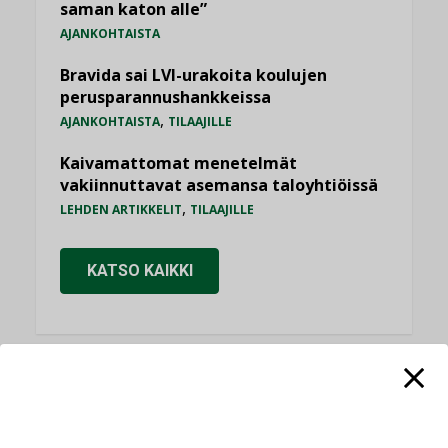
saman katon alle”
AJANKOHTAISTA
Bravida sai LVI-urakoita koulujen
perusparannushankkeissa
,
AJANKOHTAISTA
TILAAJILLE
Kaivamattomat menetelmät
vakiinnuttavat asemansa taloyhtiöissä
,
LEHDEN ARTIKKELIT
TILAAJILLE
KATSO KAIKKI
NÄKÖKULMIA
Puheista tekoihin – uusin teknologia