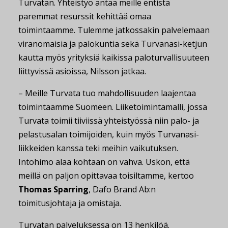
Turvatan. Yhteistyö antaa meille entistä
paremmat resurssit kehittää omaa
toimintaamme. Tulemme jatkossakin palvelemaan
viranomaisia ja palokuntia sekä Turvanasi-ketjun
kautta myös yrityksiä kaikissa paloturvallisuuteen
liittyvissä asioissa, Nilsson jatkaa.
– Meille Turvata tuo mahdollisuuden laajentaa
toimintaamme Suomeen. Liiketoimintamalli, jossa
Turvata toimii tiiviissä yhteistyössä niin palo- ja
pelastusalan toimijoiden, kuin myös Turvanasi-
liikkeiden kanssa teki meihin vaikutuksen.
Intohimo alaa kohtaan on vahva. Uskon, että
meillä on paljon opittavaa toisiltamme, kertoo
Thomas Sparring
, Dafo Brand Ab:n
toimitusjohtaja ja omistaja.
Turvatan palveluksessa on 13 henkilöä.