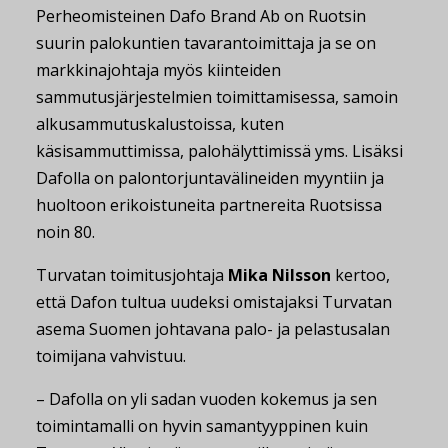
Perheomisteinen Dafo Brand Ab on Ruotsin
suurin palokuntien tavarantoimittaja ja se on
markkinajohtaja myös kiinteiden
sammutusjärjestelmien toimittamisessa, samoin
alkusammutuskalustoissa, kuten
käsisammuttimissa, palohälyttimissä yms. Lisäksi
Dafolla on palontorjuntavälineiden myyntiin ja
huoltoon erikoistuneita partnereita Ruotsissa
noin 80.
Turvatan toimitusjohtaja
Mika Nilsson
kertoo,
että Dafon tultua uudeksi omistajaksi Turvatan
asema Suomen johtavana palo- ja pelastusalan
toimijana vahvistuu.
– Dafolla on yli sadan vuoden kokemus ja sen
toimintamalli on hyvin samantyyppinen kuin