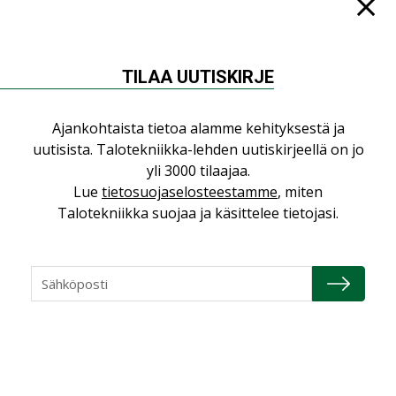
Jarno Hacklin Cervin yrityskaupasta:
”Asiakkaat hakevat kumppaneita, jotka
yhdistävät useita teknisiä osaamisalueita
saman katon alle”
TILAA UUTISKIRJE
AJANKOHTAISTA
Sähköistyminen kasvaa voimakkaasti:
Ajankohtaista tietoa alamme kehityksestä ja
”Tulevat kilpailuedut syntyvät, kun
uutisista. Talotekniikka-lehden uutiskirjeellä on jo
erilliset teknologiat tuodaan yhteen”
yli 3000 tilaajaa.
,
AJANKOHTAISTA
TILAAJILLE
Lue
tietosuojaselosteestamme
, miten
Talotekniikka suojaa ja käsittelee tietojasi.
Puutteellinen eristys lisää lämpöhäviöitä
LEHDEN ARTIKKELIT
Kaivamattomat menetelmät
vakiinnuttavat asemansa taloyhtiöissä
,
LEHDEN ARTIKKELIT
TILAAJILLE
KATSO KAIKKI