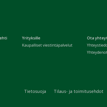
ehti
Yrityksille
Ota yhtey
Kaupalliset viestintäpalvelut
Yhteystied
Yhteydeno
Tietosuoja
Tilaus- ja toimitusehdot