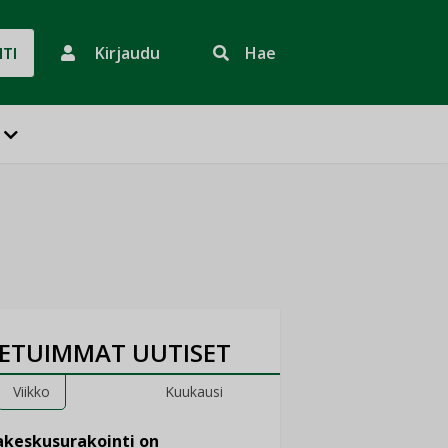
Kirjaudu
Hae
HTI
ETUIMMAT UUTISET
Viikko
Kuukausi
keskusurakointi on