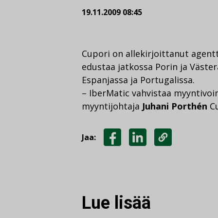
19.11.2009 08:45
Cupori on allekirjoittanut agent
edustaa jatkossa Porin ja Väster
Espanjassa ja Portugalissa.
– IberMatic vahvistaa myyntivo
myyntijohtaja
Juhani Porthén
Cu
Jaa:
JAA
JAA
KOPIOI
FACEBOOKISSA
LINKEDINISSÄ
LINKKI
Lue lisää