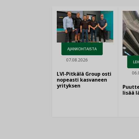
AJANKOHTAISTA
07.08.2026
LEH
06.
LVI-Pitkälä Group osti
nopeasti kasvaneen
yrityksen
Puutte
lisää 