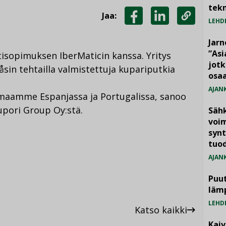
tekn
Jaa:
LEHD
JAA
JAA
KOPIOI
FACEBOOKISSA
LINKEDINISSÄ
LINKKI
Jarn
”As
tisopimuksen IberMaticin kanssa. Yritys
jotk
åsin tehtailla valmistettuja kupariputkia
osaa
AJAN
imaamme Espanjassa ja Portugalissa, sanoo
pori Group Oy:stä.
Säh
voim
synt
tuo
AJAN
Puut
läm
LEHD
Katso kaikki
Kai