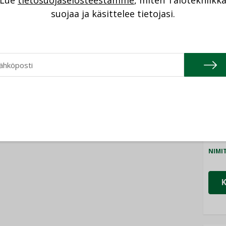
Lue
tietosuojaselosteestamme
, miten Talotekniikk
NI
suojaa ja käsittelee tietojasi.
Cons
NIMI
Refa
NIMI
Gra
NIMI
Schn
NIMI