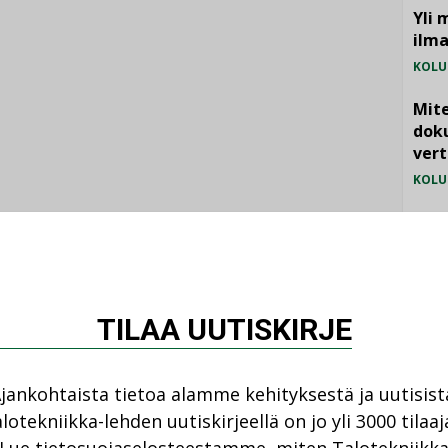
Yli 
ilm
KOLU
Mite
doku
vert
KOLU
Vesi
jämä
MIELI
TILAA UUTISKIRJE
jankohtaista tietoa alamme kehityksestä ja uutisist
lotekniikka-lehden uutiskirjeellä on jo yli 3000 tilaaj