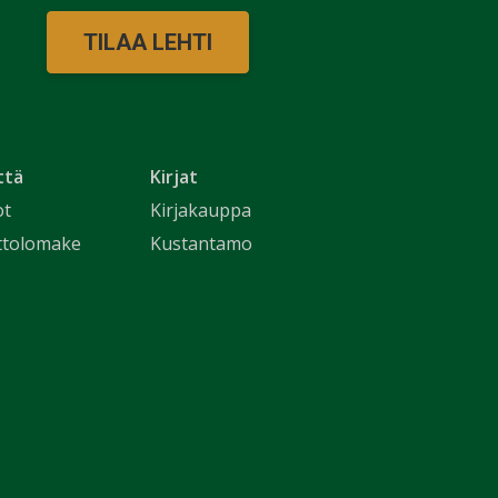
TILAA LEHTI
ttä
Kirjat
ot
Kirjakauppa
ttolomake
Kustantamo