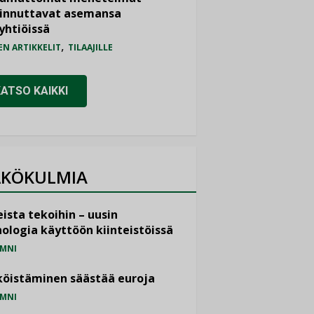
iinnuttavat asemansa
yhtiöissä
,
EN ARTIKKELIT
TILAAJILLE
KATSO KAIKKI
KÖKULMIA
ista tekoihin – uusin
ologia käyttöön kiinteistöissä
MNI
öistäminen säästää euroja
MNI