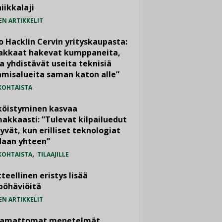
iikkalaji
EN ARTIKKELIT
o Hacklin Cervin yrityskaupasta:
iakkaat hakevat kumppaneita,
a yhdistävät useita teknisiä
misalueita saman katon alle”
KOHTAISTA
köistyminen kasvaa
akkaasti: ”Tulevat kilpailuedut
yvät, kun erilliset teknologiat
daan yhteen”
,
KOHTAISTA
TILAAJILLE
teellinen eristys lisää
pöhäviöitä
EN ARTIKKELIT
vamattomat menetelmät