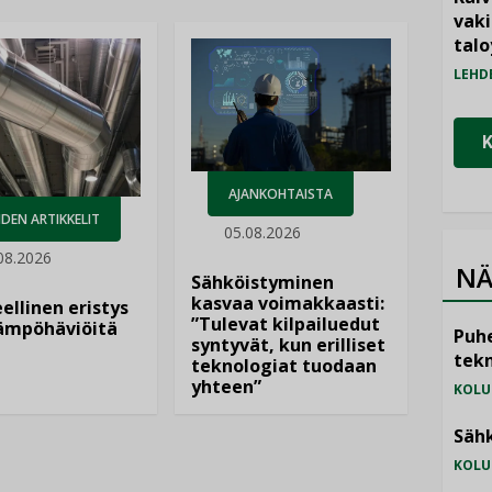
vak
talo
LEHD
AJANKOHTAISTA
DEN ARTIKKELIT
05.08.2026
08.2026
NÄ
Sähköistyminen
kasvaa voimakkaasti:
ellinen eristys
”Tulevat kilpailuedut
lämpöhäviöitä
Puhe
syntyvät, kun erilliset
tekn
teknologiat tuodaan
yhteen”
KOLU
Sähk
KOLU