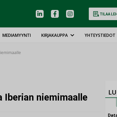
TILAA LE
MEDIAMYYNTI
KIRJAKAUPPA
YHTEYSTIEDOT
niemimaalle
LU
a Iberian niemimaalle
Data