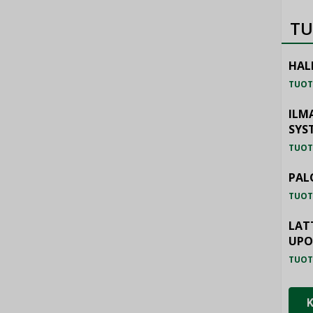
TU
HAL
TUOT
ILM
SYS
TUOT
PAL
TUOT
LAT
UP
TUOT