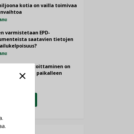
miljoona kotia on vailla toimivaa
anvaihtoa
MNI
n varmistetaan EPD-
menteista saatavien tietojen
ailukelpoisuus?
MNI
- ja viemärimitoittaminen on
htänyt ajassa paikalleen
PIDE
KATSO KAIKKI
a.
aa.