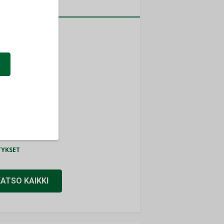
a
MITYKSET
ti
TYKSET
ir
TYKSET
nlund Oy
TYKSET
eider Electric
TYKSET
KATSO KAIKKI