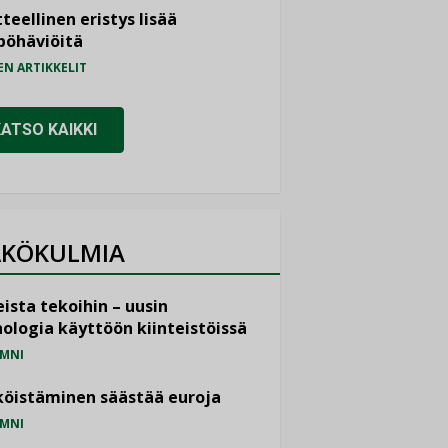
teellinen eristys lisää
pöhäviöitä
EN ARTIKKELIT
KATSO KAIKKI
KÖKULMIA
ista tekoihin – uusin
ologia käyttöön kiinteistöissä
MNI
öistäminen säästää euroja
MNI