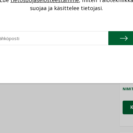
Lue
tietosuojaselosteestamme
, miten Talotekniikk
NI
suojaa ja käsittelee tietojasi.
Cons
NIMI
Refa
NIMI
Gra
NIMI
Schn
NIMI