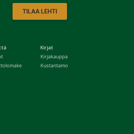
TILAA LEHTI
ttä
Kirjat
ot
Kirjakauppa
ttolomake
Kustantamo