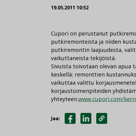
19.05.2011 10:52
Cupori on perustanut putkiremon
putkiremonteista ja niiden kust
putkiremontin laajuudesta, vali
vaikuttaneista tekijöistä.
Sivuista toivotaan olevan apua 
keskellä; remonttien kustannukse
vaikuttaa valittu korjausmenete
korjaustoimenpiteiden yhdistä
yhteyteen.
www.cupori.com/kerr
Jaa:
JAA
JAA
KOPIOI
FACEBOOKISSA
LINKEDINISSÄ
LINKKI