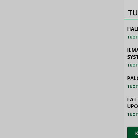
TU
HAL
TUOT
ILM
SYS
TUOT
PAL
TUOT
LAT
UP
TUOT