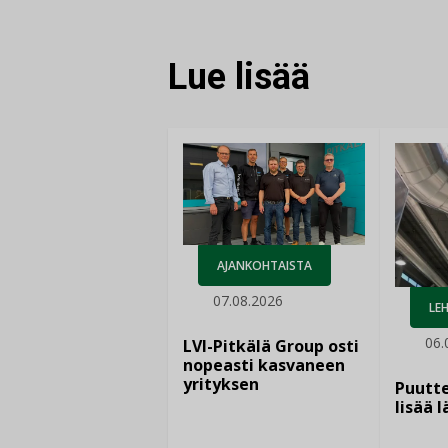
Lue lisää
AJANKOHTAISTA
07.08.2026
LEH
06.
LVI-Pitkälä Group osti
nopeasti kasvaneen
yrityksen
Puutte
lisää 