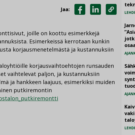
tekn
Jaa:
LEHD
JAA
JAA
KOPIOI
FACEBOOKISSA
LINKEDINISSÄ
LINKKI
Jarn
”As
ttisivut, joille on koottu esimerkkejä
jotk
annuksista. Esimerkeissä kerrotaan kunkin
osaa
tusta korjausmenetelmästä ja kustannuksiin
AJAN
taloyhtiöille korjausvaihtoehtojen runsauden
Säh
voim
t vaihtelevat paljon, ja kustannuksiin
synt
lmä ja hankkeen laajuus, esimerkiksi muiden
tuo
minen putkiremontin
AJAN
ostalon_putkiremontti
Kai
vak
talo
LEHD