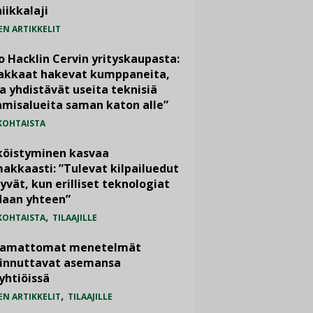
iikkalaji
EN ARTIKKELIT
o Hacklin Cervin yrityskaupasta:
iakkaat hakevat kumppaneita,
a yhdistävät useita teknisiä
misalueita saman katon alle”
KOHTAISTA
köistyminen kasvaa
akkaasti: ”Tulevat kilpailuedut
yvät, kun erilliset teknologiat
daan yhteen”
,
KOHTAISTA
TILAAJILLE
vamattomat menetelmät
iinnuttavat asemansa
yhtiöissä
,
EN ARTIKKELIT
TILAAJILLE