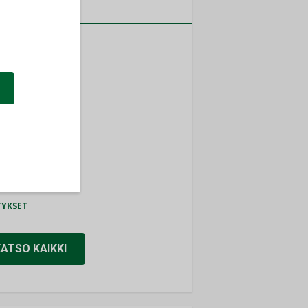
a
MITYKSET
ti
TYKSET
ir
TYKSET
nlund Oy
TYKSET
eider Electric
TYKSET
KATSO KAIKKI