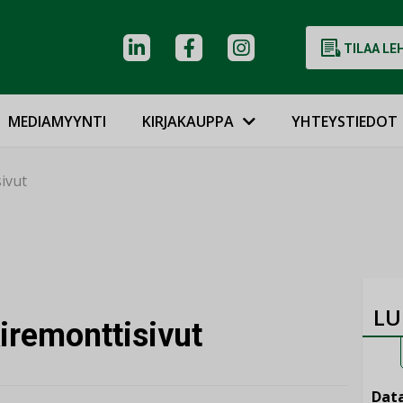
TILAA LE
MEDIAMYYNTI
KIRJAKAUPPA
YHTEYSTIEDOT
ivut
LU
iremonttisivut
Data