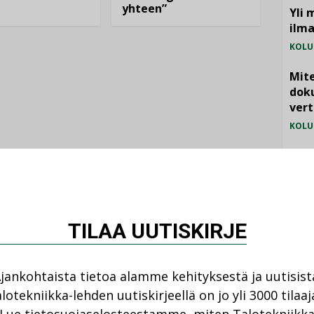
yhteen”
Yli 
ilm
KOLU
Mite
doku
vert
KOLU
Vesi
jämä
MIELI
TILAA UUTISKIRJE
jankohtaista tietoa alamme kehityksestä ja uutisist
lotekniikka-lehden uutiskirjeellä on jo yli 3000 tilaaj