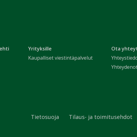
ehti
Yrityksille
Ota yhtey
Kaupalliset viestintäpalvelut
Yhteystied
Yhteydeno
Tietosuoja
Tilaus- ja toimitusehdot