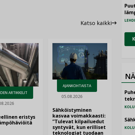
Puut
läm
LEHD
Katso kaikki
NÄ
AJANKOHTAISTA
Puhe
DEN ARTIKKELIT
05.08.2026
tekn
08.2026
KOLU
Sähköistyminen
kasvaa voimakkaasti:
ellinen eristys
Sähk
”Tulevat kilpailuedut
lämpöhäviöitä
syntyvät, kun erilliset
KOLU
teknologiat tuodaan