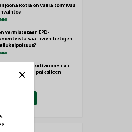
miljoona kotia on vailla toimivaa
anvaihtoa
MNI
n varmistetaan EPD-
menteista saatavien tietojen
ailukelpoisuus?
MNI
- ja viemärimitoittaminen on
htänyt ajassa paikalleen
PIDE
KATSO KAIKKI
a.
aa.