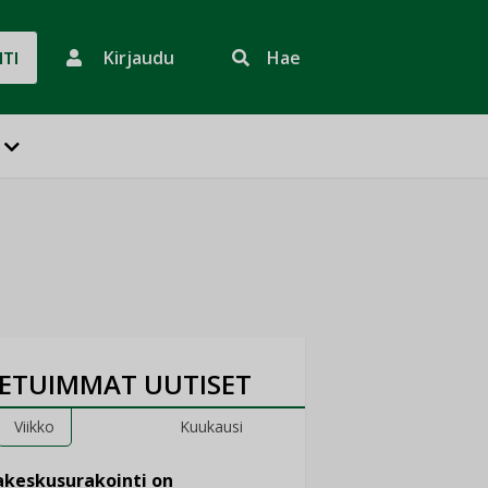
Kirjaudu
Hae
HTI
ETUIMMAT UUTISET
Viikko
Kuukausi
keskusurakointi on