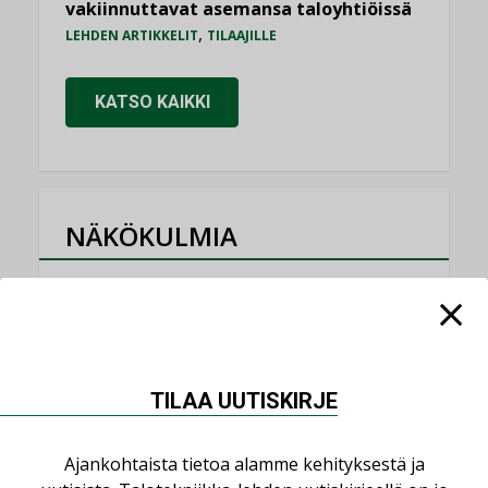
vakiinnuttavat asemansa taloyhtiöissä
,
LEHDEN ARTIKKELIT
TILAAJILLE
KATSO KAIKKI
NÄKÖKULMIA
Puheista tekoihin – uusin teknologia
käyttöön kiinteistöissä
KOLUMNI
Sähköistäminen säästää euroja
TILAA UUTISKIRJE
KOLUMNI
Yli miljoona kotia on vailla toimivaa
Ajankohtaista tietoa alamme kehityksestä ja
ilmanvaihtoa