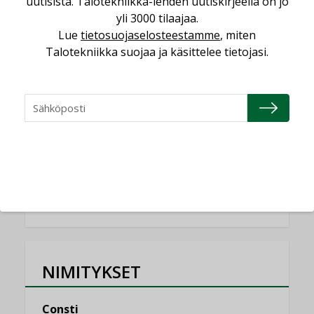
uutisista. Talotekniikka-lehden uutiskirjeellä on jo
KOLUMNI
yli 3000 tilaajaa.
Lue
tietosuojaselosteestamme
, miten
Miten varmistetaan EPD-dokumenteista
Talotekniikka suojaa ja käsittelee tietojasi.
saatavien tietojen vertailukelpoisuus?
KOLUMNI
Vesi- ja viemärimitoittaminen on
jämähtänyt ajassa paikalleen
MIELIPIDE
KATSO KAIKKI
NIMITYKSET
Consti