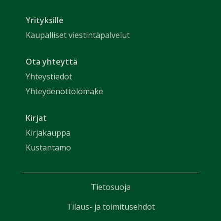
Yrityksille
Kaupalliset viestintäpalvelut
Ota yhteyttä
Yhteystiedot
Yhteydenottolomake
Kirjat
Kirjakauppa
Kustantamo
Tietosuoja
Tilaus- ja toimitusehdot