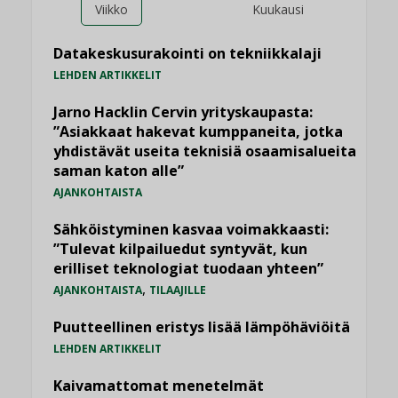
Viikko
Kuukausi
Datakeskusurakointi on tekniikkalaji
LEHDEN ARTIKKELIT
Jarno Hacklin Cervin yrityskaupasta:
”Asiakkaat hakevat kumppaneita, jotka
yhdistävät useita teknisiä osaamisalueita
saman katon alle”
AJANKOHTAISTA
Sähköistyminen kasvaa voimakkaasti:
”Tulevat kilpailuedut syntyvät, kun
erilliset teknologiat tuodaan yhteen”
,
AJANKOHTAISTA
TILAAJILLE
Puutteellinen eristys lisää lämpöhäviöitä
LEHDEN ARTIKKELIT
Kaivamattomat menetelmät