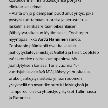
kosteudenhallintaratkaisujensa pohjaksi
elinkaarilaskelmat.
– Alalta on jo pidempään puuttunut yritys, joka
pystyisi tuottamaan tuoreita ja perusteltuja
laskelmia elinkaareltaan oikeanlaisen
jäähdytysratkaisun löytämiseksi, Coolstepin
myyntipäällikkö
Antti Hänninen
sanoo.
Coolstepin päämiehiä ovat italialaiset
jäähdytyslaitevalmistajat Galletti ja Hiref. Coolstep
työskentelee tiiviisti kumppaninsa MV-
Jäähdytyksen kanssa. Tänä vuonna 40-
vuotisjuhlia viettävä MV-Jäähdytys huoltaa ja
urakoi jäähdytyslaitteita ympäri Suomen;
yrityksellä on myyntikonttorit Helsingissä ja
Tampereella sekä yhteistyöyritykset Tallinnassa
ja Pietarissa.