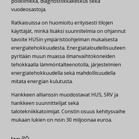
poliklinikka, diagnostiikkakeskus sekä
vuodeosastoja.
Ratkaisuissa on huomioitu erityisesti tilojen
käyttäjät, minkä lisäksi suunnitelmia on ohjannut
tavoite HUSin ympäristöohjelman mukaisesta
energiatehokkuudesta. Energiataloudellisuuteen
pyritään muun muassa ilmanvaihtokoneiden
tehokkaalla lämmöntalteenotolla, järjestelmien
energiatehokkuudella sekä mahdollisuudella
mitata energian kulutusta.
Hankkeen allianssin muodostavat HUS, SRV ja
hankkeen suunnittelijat sekä
talotekniikkatoimijat. Constin osuus kehitysvaihe
mukaan lukien on noin 30 miljoonaa euroa.