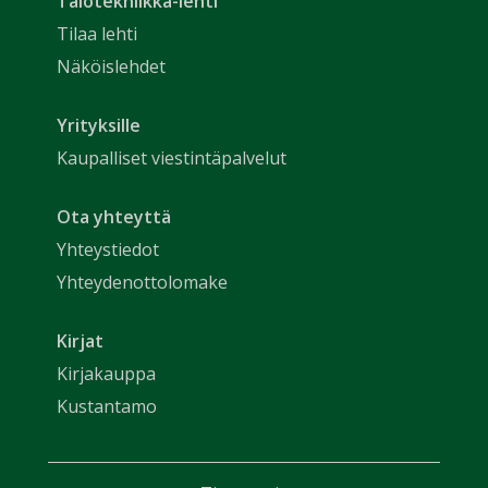
Talotekniikka-lehti
Tilaa lehti
Näköislehdet
Yrityksille
Kaupalliset viestintäpalvelut
Ota yhteyttä
Yhteystiedot
Yhteydenottolomake
Kirjat
Kirjakauppa
Kustantamo