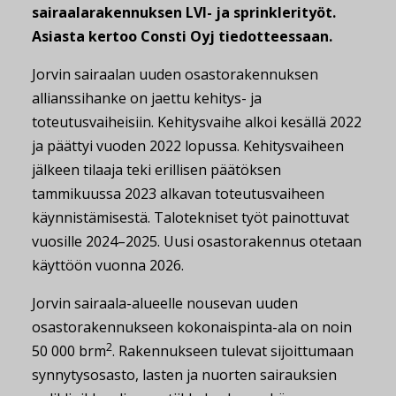
sairaalarakennuksen LVI- ja sprinklerityöt.
Asiasta kertoo Consti Oyj tiedotteessaan.
Jorvin sairaalan uuden osastorakennuksen
allianssihanke on jaettu kehitys- ja
toteutusvaiheisiin. Kehitysvaihe alkoi kesällä 2022
ja päättyi vuoden 2022 lopussa. Kehitysvaiheen
jälkeen tilaaja teki erillisen päätöksen
tammikuussa 2023 alkavan toteutusvaiheen
käynnistämisestä. Talotekniset työt painottuvat
vuosille 2024–2025. Uusi osastorakennus otetaan
käyttöön vuonna 2026.
Jorvin sairaala-alueelle nousevan uuden
osastorakennukseen kokonaispinta-ala on noin
2
50 000 brm
. Rakennukseen tulevat sijoittumaan
synnytysosasto, lasten ja nuorten sairauksien