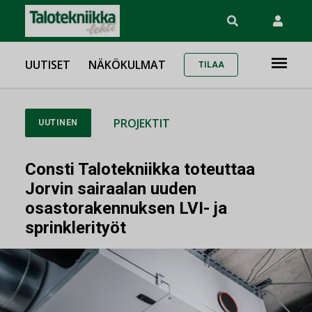
UUTISET
NÄKÖKULMAT
TILAA
PROJEKTIT
UUTINEN
Consti Talotekniikka toteuttaa
Jorvin sairaalan uuden
osastorakennuksen LVI- ja
sprinklerityöt