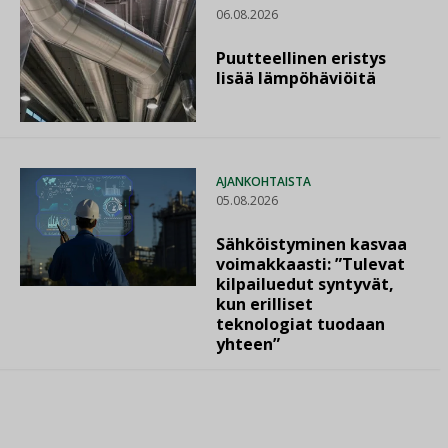
06.08.2026
Puutteellinen eristys
lisää lämpöhäviöitä
AJANKOHTAISTA
05.08.2026
Sähköistyminen kasvaa
voimakkaasti: ”Tulevat
kilpailuedut syntyvät,
kun erilliset
teknologiat tuodaan
yhteen”