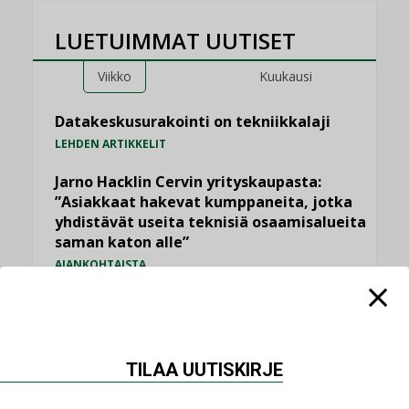
LUETUIMMAT UUTISET
Viikko
Kuukausi
Datakeskusurakointi on tekniikkalaji
LEHDEN ARTIKKELIT
Jarno Hacklin Cervin yrityskaupasta:
”Asiakkaat hakevat kumppaneita, jotka
yhdistävät useita teknisiä osaamisalueita
saman katon alle”
AJANKOHTAISTA
Sähköistyminen kasvaa voimakkaasti:
”Tulevat kilpailuedut syntyvät, kun
erilliset teknologiat tuodaan yhteen”
,
AJANKOHTAISTA
TILAAJILLE
TILAA UUTISKIRJE
Puutteellinen eristys lisää lämpöhäviöitä