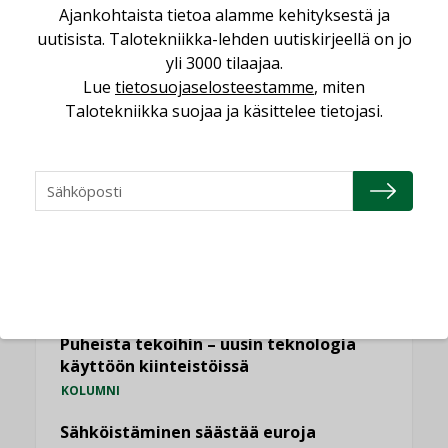
Ajankohtaista tietoa alamme kehityksestä ja
LEHDEN ARTIKKELIT
uutisista. Talotekniikka-lehden uutiskirjeellä on jo
Kaivamattomat menetelmät
yli 3000 tilaajaa.
vakiinnuttavat asemansa taloyhtiöissä
Lue
tietosuojaselosteestamme
, miten
,
LEHDEN ARTIKKELIT
TILAAJILLE
Talotekniikka suojaa ja käsittelee tietojasi.
KATSO KAIKKI
NÄKÖKULMIA
Puheista tekoihin – uusin teknologia
käyttöön kiinteistöissä
KOLUMNI
Sähköistäminen säästää euroja