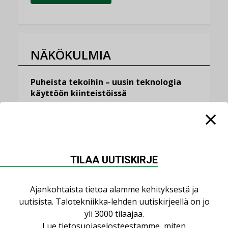
NÄKÖKULMIA
Puheista tekoihin – uusin teknologia
käyttöön kiinteistöissä
KOLUMNI
Sähköistäminen säästää euroja
KOLUMNI
TILAA UUTISKIRJE
Yli miljoona kotia on vailla toimivaa
ilmanvaihtoa
KOLUMNI
Ajankohtaista tietoa alamme kehityksestä ja
uutisista. Talotekniikka-lehden uutiskirjeellä on jo
Miten varmistetaan EPD-dokumenteista
yli 3000 tilaajaa.
saatavien tietojen vertailukelpoisuus?
Lue
tietosuojaselosteestamme
, miten