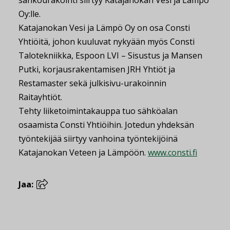
sähköurakointi siirtyy Katajanokan Vesi ja Lämpö
Oy:lle.
Katajanokan Vesi ja Lämpö Oy on osa Consti
Yhtiöitä, johon kuuluvat nykyään myös Consti
Talotekniikka, Espoon LVI – Sisustus ja Mansen
Putki, korjausrakentamisen JRH Yhtiöt ja
Restamaster sekä julkisivu-urakoinnin
Raitayhtiöt.
Tehty liiketoimintakauppa tuo sähköalan
osaamista Consti Yhtiöihin. Jotedun yhdeksän
työntekijää siirtyy vanhoina työntekijöinä
Katajanokan Veteen ja Lämpöön.
www.consti.fi
Jaa: