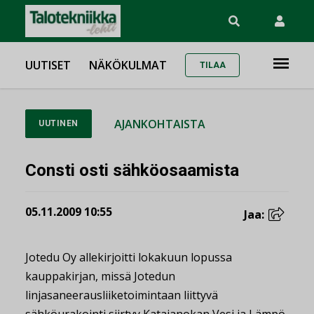
UUTISET
NÄKÖKULMAT
TILAA
AJANKOHTAISTA
UUTINEN
Consti osti sähköosaamista
05.11.2009 10:55
Jaa:
Jotedu Oy allekirjoitti lokakuun lopussa
kauppakirjan, missä Jotedun
linjasaneerausliiketoimintaan liittyvä