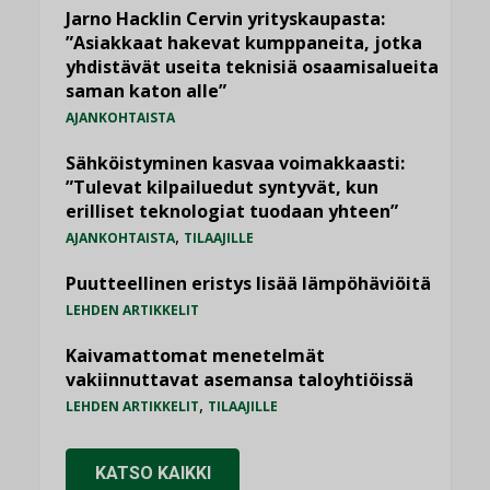
Jarno Hacklin Cervin yrityskaupasta:
”Asiakkaat hakevat kumppaneita, jotka
yhdistävät useita teknisiä osaamisalueita
saman katon alle”
AJANKOHTAISTA
Sähköistyminen kasvaa voimakkaasti:
”Tulevat kilpailuedut syntyvät, kun
erilliset teknologiat tuodaan yhteen”
,
AJANKOHTAISTA
TILAAJILLE
Puutteellinen eristys lisää lämpöhäviöitä
LEHDEN ARTIKKELIT
Kaivamattomat menetelmät
vakiinnuttavat asemansa taloyhtiöissä
,
LEHDEN ARTIKKELIT
TILAAJILLE
KATSO KAIKKI