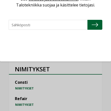
KOLUMNI
Talotekniikka suojaa ja käsittelee tietojasi.
Vesi- ja viemärimitoittaminen on
jämähtänyt ajassa paikalleen
MIELIPIDE
KATSO KAIKKI
NIMITYKSET
Consti
NIMITYKSET
Refair
NIMITYKSET