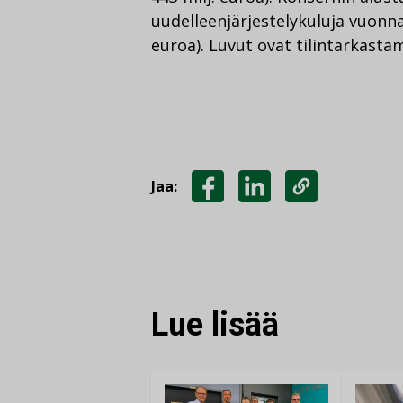
uudelleenjärjestelykuluja vuonna 
euroa). Luvut ovat tilintarkasta
Jaa:
JAA
JAA
KOPIOI
FACEBOOKISSA
LINKEDINISSÄ
LINKKI
Lue lisää