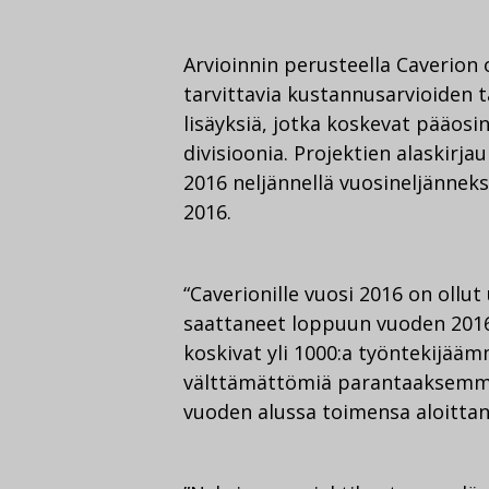
Arvioinnin perusteella Caverion
tarvittavia kustannusarvioiden t
lisäyksiä, jotka koskevat pääosi
divisioonia. Projektien alaskirj
2016 neljännellä vuosineljännek
2016.
“Caverionille vuosi 2016 on ollu
saattaneet loppuun vuoden 2016 
koskivat yli 1000:a työntekijää
välttämättömiä parantaaksemm
vuoden alussa toimensa aloittan