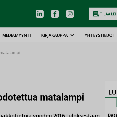
TILAA LE
MEDIAMYYNTI
KIRJAKAUPPA
YHTEYSTIEDOT
 matalampi
LU
 odotettua matalampi
nakkotietoja vuoden 2016 tuloksestaan
Data