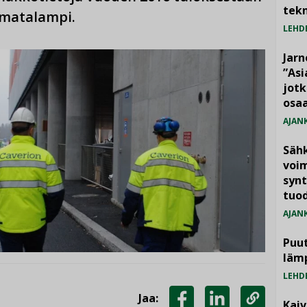
tekn
 matalampi.
LEHD
Jarn
”As
jotk
osaa
AJAN
Säh
voim
synt
tuo
AJAN
Puut
läm
LEHD
Jaa:
Kai