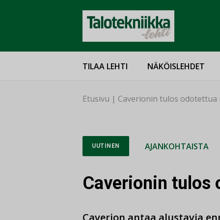
TILAA LEHTI
NÄKÖISLEHDET
Etusivu
|
Caverionin tulos odotettua
AJANKOHTAISTA
UUTINEN
Caverionin tulos
Caverion antaa alustavia en