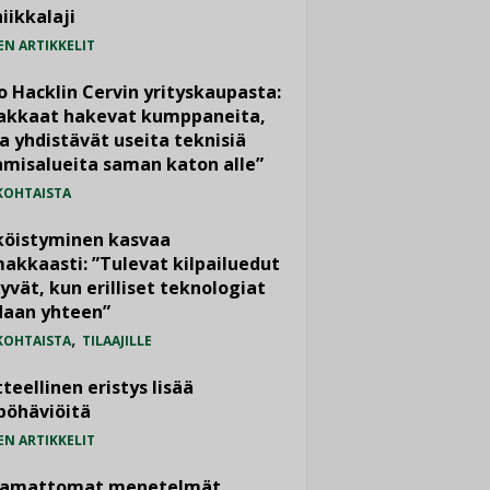
iikkalaji
EN ARTIKKELIT
o Hacklin Cervin yrityskaupasta:
iakkaat hakevat kumppaneita,
a yhdistävät useita teknisiä
misalueita saman katon alle”
KOHTAISTA
köistyminen kasvaa
akkaasti: ”Tulevat kilpailuedut
yvät, kun erilliset teknologiat
daan yhteen”
,
KOHTAISTA
TILAAJILLE
teellinen eristys lisää
pöhäviöitä
EN ARTIKKELIT
vamattomat menetelmät