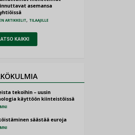
iinnuttavat asemansa
yhtiöissä
,
EN ARTIKKELIT
TILAAJILLE
KATSO KAIKKI
KÖKULMIA
ista tekoihin – uusin
ologia käyttöön kiinteistöissä
MNI
öistäminen säästää euroja
MNI