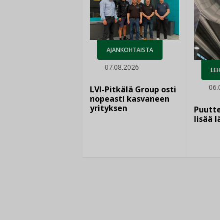
AJANKOHTAISTA
07.08.2026
LEH
06.
LVI-Pitkälä Group osti
nopeasti kasvaneen
yrityksen
Puutte
lisää 