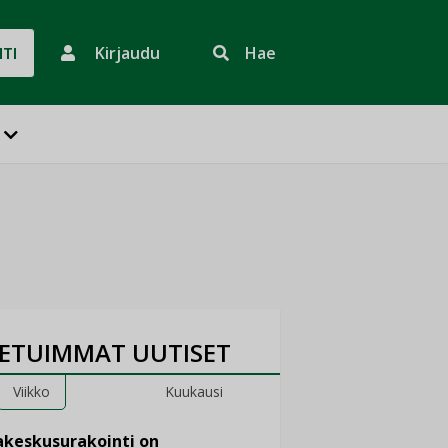
Kirjaudu
Hae
HTI
ETUIMMAT UUTISET
Viikko
Kuukausi
keskusurakointi on