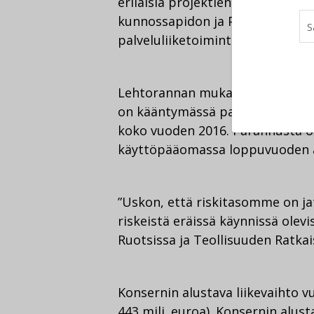
erilaisia projektien toteutukseen
kunnossapidon ja Palveluiden joh
palveluliiketoimintaa, ovat jatk
Lehtorannan mukaan on selvästi 
on kääntymässä parempaan päin.
koko vuoden 2016. Parannusta ol
käyttöpääomassa loppuvuoden 
”Uskon, että riskitasomme on ja
riskeistä eräissä käynnissä olev
Ruotsissa ja Teollisuuden Ratkai
Konsernin alustava liikevaihto vu
443 milj. euroa). Konsernin alus