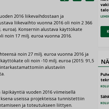
JAA
JAA
KOPIOI
vak
FACEBOOKISSA
LINKEDINISSÄ
LINKKI
talo
uoden 2016 liikevaihdostaan ja
LEHD
stava liikevaihto vuonna 2016 oli noin 2 366
j. euroa). Konsernin alustava käyttökate
li noin 17 milj. euroa vuonna 2016.
yhteensä noin 27 milj. euroa vuonna 2016 ja
NÄ
äyttökate oli noin -10 milj. euroa (2015: 91,5
ilintarkastamattomiin alustaviin
ta.
Puhe
tekn
KOLU
 läpikäyntiä vuoden 2016 viimeisellä
Sähk
uksena useissa projekteissa tunnistettiin
KOLU
htamiseen ja toteutukseen liittyen.