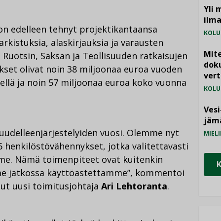
Yli 
ilm
 on edelleen tehnyt projektikantaansa
KOLU
arkistuksia, alaskirjauksia ja varausten
Mite
n Ruotsin, Saksan ja Teollisuuden ratkaisujen
doku
aukset olivat noin 38 miljoonaa euroa vuoden
vert
sellä ja noin 57 miljoonaa euroa koko vuonna
KOLU
Vesi
jämä
t uudelleenjärjestelyiden vuosi. Olemme nyt
MIELI
henkilöstövähennykset, jotka valitettavasti
mme. Nämä toimenpiteet ovat kuitenkin
e jatkossa käyttöastettamme”, kommentoi
ut uusi toimitusjohtaja
Ari Lehtoranta
.