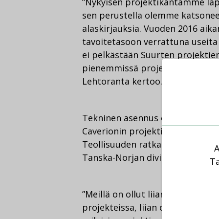
”Nykyisen projektikantamme läpi
sen perustella olemme katsonee
alaskirjauksia. Vuoden 2016 ai
tavoitetasoon verrattuna useita
ei pelkästään Suurten projektien
pienemmissä projekteissa Teknis
Lehtoranta kertoo.
Tekninen asennus on Caverionille
Caverionin projektikannattavuus 
Teollisuuden ratkaisuissa. Aika
A
Tanska-Norjan divisioonassa.
Ta
”Meillä on ollut liian optimiset 
projekteissa, liian optimistiset 