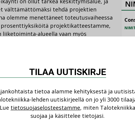
käynti on ollut tärkeä keskittymisalue, ja
NI
t välttämättömäksi tehdä projektien
kana olemme menettäneet toteutusvaiheessa
Cons
 prosenttiyksiköitä projektikatteestamme,
NIMI
 liiketoiminta-alueella vaan myös
Refa
en asennuksen liiketoiminta-alueella”,
NIMI
Gra
TILAA UUTISKIRJE
NIMI
 erityisen tärkeä alue volyyminsa vuoksi.
on ollut heikko Ruotsissa, Saksassa ja
Schn
isemmin tänä vuonna ongelmia oli myös
NIMI
jankohtaista tietoa alamme kehityksestä ja uutisist
lotekniikka-lehden uutiskirjeellä on jo yli 3000 tilaaj
Lue
tietosuojaselosteestamme
, miten Talotekniikk
suojaa ja käsittelee tietojasi.
liikevaihtoennusteet lisämyynnille
ennusteet kustannuksille ja saataville sekä