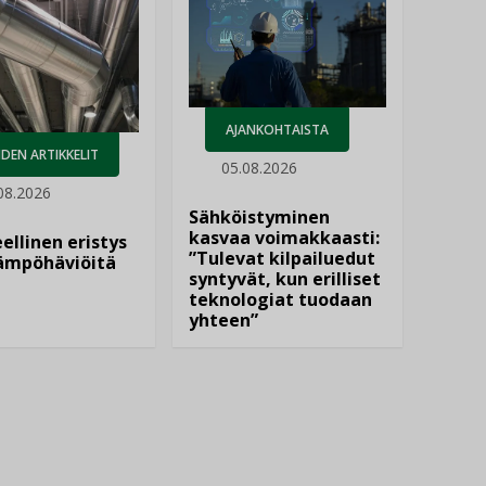
AJANKOHTAISTA
DEN ARTIKKELIT
05.08.2026
08.2026
Sähköistyminen
kasvaa voimakkaasti:
ellinen eristys
”Tulevat kilpailuedut
lämpöhäviöitä
syntyvät, kun erilliset
teknologiat tuodaan
yhteen”