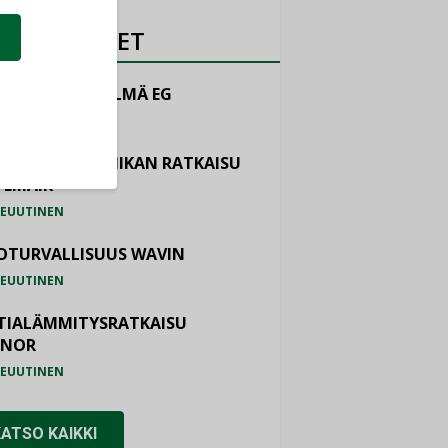
OTEUUTISET
LINTAJÄRJESTELMÄ EG
EUUTINEN
ASTOINTITEKNIIKAN RATKAISU
TEMAIR
EUUTINEN
OTURVALLISUUS WAVIN
EUUTINEN
TIALÄMMITYSRATKAISU
ONOR
EUUTINEN
KATSO KAIKKI