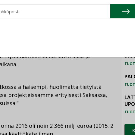
 liittyviä haasteita. Teknisen huollon ja
tamisen liiketoiminta-alueet, jotka ovat
TU
aneet hyvää tuloksentekoa.”
HAL
TUOT
nähtävissä, että Tanska-Norjan divisioona
 Suomi ja Itävalta ovat menestyneet hyvin
ILM
i myös nähtävissä kassavirrassa ja
SYS
aikana.
TUOT
PAL
TUOT
tkossa alhaisempi, huolimatta tietyistä
issa projekteissamme erityisesti Saksassa,
LAT
suissa.”
UP
TUOT
onna 2016 oli noin 2 366 milj. euroa (2015: 2
tava käyttökate ilman