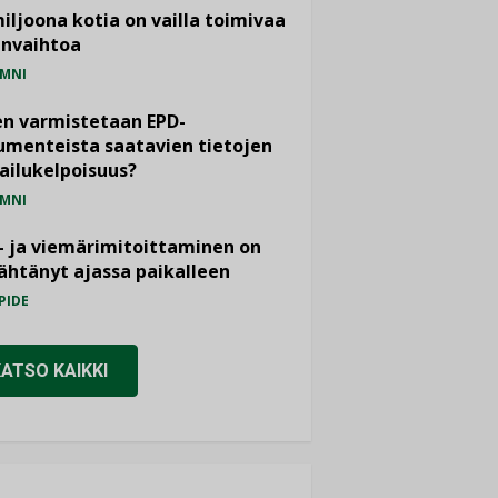
miljoona kotia on vailla toimivaa
anvaihtoa
MNI
n varmistetaan EPD-
menteista saatavien tietojen
ailukelpoisuus?
MNI
- ja viemärimitoittaminen on
htänyt ajassa paikalleen
PIDE
KATSO KAIKKI