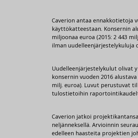
Caverion antaa ennakkotietoja v
käyttökatteestaan. Konsernin alu
miljoonaa euroa (2015: 2 443 mil
ilman uudelleenjärjestelykuluja o
Uudelleenjärjestelykulut olivat 
konsernin vuoden 2016 alustava k
milj. euroa). Luvut perustuvat t
tulostietoihin raportointikaudel
Caverion jatkoi projektikantansa
neljänneksellä. Arvioinnin seura
edelleen haasteita projektien jo