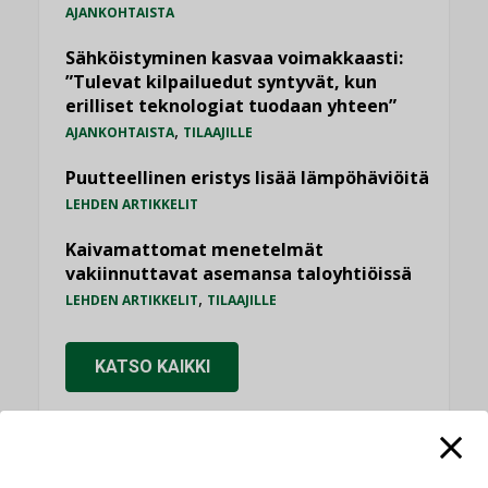
AJANKOHTAISTA
Sähköistyminen kasvaa voimakkaasti:
”Tulevat kilpailuedut syntyvät, kun
erilliset teknologiat tuodaan yhteen”
,
AJANKOHTAISTA
TILAAJILLE
Puutteellinen eristys lisää lämpöhäviöitä
LEHDEN ARTIKKELIT
Kaivamattomat menetelmät
vakiinnuttavat asemansa taloyhtiöissä
,
LEHDEN ARTIKKELIT
TILAAJILLE
KATSO KAIKKI