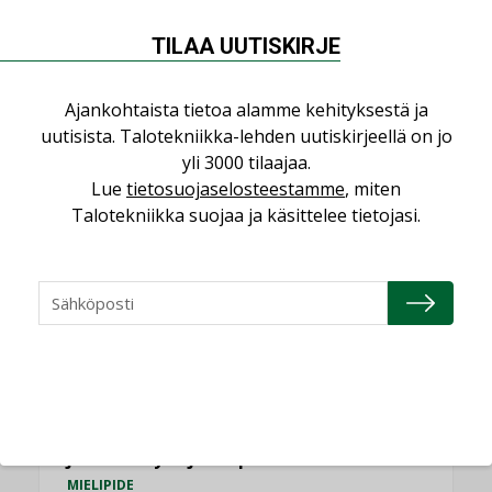
NÄKÖKULMIA
TILAA UUTISKIRJE
Puheista tekoihin – uusin teknologia
käyttöön kiinteistöissä
Ajankohtaista tietoa alamme kehityksestä ja
KOLUMNI
uutisista. Talotekniikka-lehden uutiskirjeellä on jo
yli 3000 tilaajaa.
Sähköistäminen säästää euroja
Lue
tietosuojaselosteestamme
, miten
KOLUMNI
Talotekniikka suojaa ja käsittelee tietojasi.
Yli miljoona kotia on vailla toimivaa
ilmanvaihtoa
KOLUMNI
Miten varmistetaan EPD-dokumenteista
saatavien tietojen vertailukelpoisuus?
KOLUMNI
Vesi- ja viemärimitoittaminen on
jämähtänyt ajassa paikalleen
MIELIPIDE