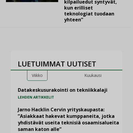
kilpailuedut syntyvät,
kun erilliset
teknologiat tuodaan
yhteen”
LUETUIMMAT UUTISET
Viikko
Kuukausi
Datakeskusurakointi on tekniikkalaji
LEHDEN ARTIKKELIT
Jarno Hacklin Cervin yrityskaupasta:
”Asiakkaat hakevat kumppaneita, jotka
yhdistävät useita teknisiä osaamisalueita
saman katon alle”