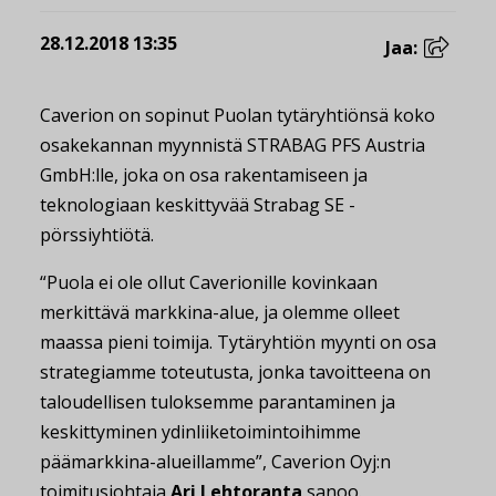
28.12.2018 13:35
Jaa:
Caverion on sopinut Puolan tytäryhtiönsä koko
osakekannan myynnistä STRABAG PFS Austria
GmbH:lle, joka on osa rakentamiseen ja
teknologiaan keskittyvää Strabag SE -
pörssiyhtiötä.
“Puola ei ole ollut Caverionille kovinkaan
merkittävä markkina-alue, ja olemme olleet
maassa pieni toimija. Tytäryhtiön myynti on osa
strategiamme toteutusta, jonka tavoitteena on
taloudellisen tuloksemme parantaminen ja
keskittyminen ydinliiketoimintoihimme
päämarkkina-alueillamme”, Caverion Oyj:n
toimitusjohtaja
Ari Lehtoranta
sanoo.