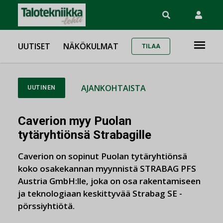
UUTISET
NÄKÖKULMAT
TILAA
AJANKOHTAISTA
UUTINEN
Caverion myy Puolan
tytäryhtiönsä Strabagille
Caverion on sopinut Puolan tytäryhtiönsä
koko osakekannan myynnistä STRABAG PFS
Austria GmbH:lle, joka on osa rakentamiseen
ja teknologiaan keskittyvää Strabag SE -
pörssiyhtiötä.