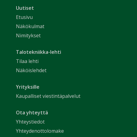
Uutiset
Etusivu
Näkökulmat
Nimitykset
Talotekniikka-lehti
Tilaa lehti
Näköislehdet
Yrityksille
Kaupalliset viestintäpalvelut
Ota yhteyttä
Yhteystiedot
Yhteydenottolomake