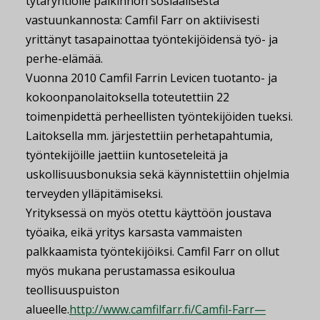
tytäryhtiölle palkinnon sosiaalisesta
vastuunkannosta: Camfil Farr on aktiivisesti
yrittänyt tasapainottaa työntekijöidensä työ- ja
perhe-elämää.
Vuonna 2010 Camfil Farrin Levicen tuotanto- ja
kokoonpanolaitoksella toteutettiin 22
toimenpidettä perheellisten työntekijöiden tueksi.
Laitoksella mm. järjestettiin perhetapahtumia,
työntekijöille jaettiin kuntoseteleitä ja
uskollisuusbonuksia sekä käynnistettiin ohjelmia
terveyden ylläpitämiseksi.
Yrityksessä on myös otettu käyttöön joustava
työaika, eikä yritys karsasta vammaisten
palkkaamista työntekijöiksi. Camfil Farr on ollut
myös mukana perustamassa esikoulua
teollisuuspuiston
alueelle.
http://www.camfilfarr.fi/Camfil-Farr—