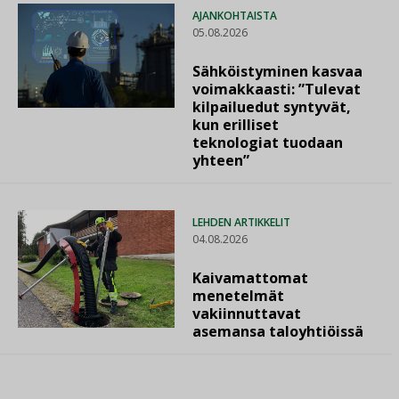
AJANKOHTAISTA
05.08.2026
Sähköistyminen kasvaa
voimakkaasti: ”Tulevat
kilpailuedut syntyvät,
kun erilliset
teknologiat tuodaan
yhteen”
LEHDEN ARTIKKELIT
04.08.2026
Kaivamattomat
menetelmät
vakiinnuttavat
asemansa taloyhtiöissä