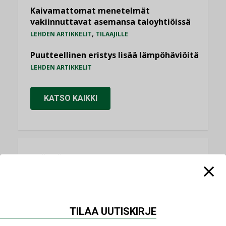
Kaivamattomat menetelmät
vakiinnuttavat asemansa taloyhtiöissä
,
LEHDEN ARTIKKELIT
TILAAJILLE
Puutteellinen eristys lisää lämpöhäviöitä
LEHDEN ARTIKKELIT
KATSO KAIKKI
NÄKÖKULMIA
Puheista tekoihin – uusin teknologia
käyttöön kiinteistöissä
TILAA UUTISKIRJE
KOLUMNI