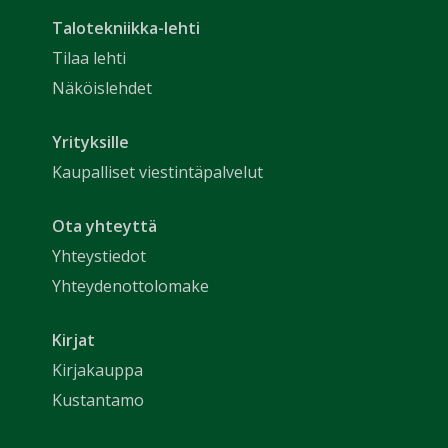
Talotekniikka-lehti
Tilaa lehti
Näköislehdet
Yrityksille
Kaupalliset viestintäpalvelut
Ota yhteyttä
Yhteystiedot
Yhteydenottolomake
Kirjat
Kirjakauppa
Kustantamo