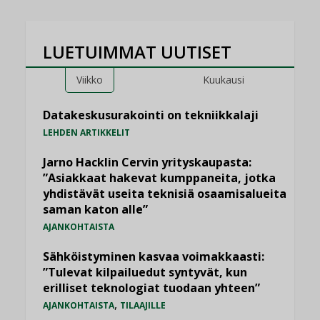
LUETUIMMAT UUTISET
Viikko
Kuukausi
Datakeskusurakointi on tekniikkalaji
LEHDEN ARTIKKELIT
Jarno Hacklin Cervin yrityskaupasta:
”Asiakkaat hakevat kumppaneita, jotka
yhdistävät useita teknisiä osaamisalueita
saman katon alle”
AJANKOHTAISTA
Sähköistyminen kasvaa voimakkaasti:
”Tulevat kilpailuedut syntyvät, kun
erilliset teknologiat tuodaan yhteen”
,
AJANKOHTAISTA
TILAAJILLE