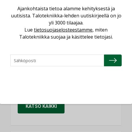
Sähköistäminen säästää euroja
Ajankohtaista tietoa alamme kehityksestä ja
KOLUMNI
uutisista. Talotekniikka-lehden uutiskirjeellä on jo
yli 3000 tilaajaa.
Yli miljoona kotia on vailla toimivaa
ilmanvaihtoa
Lue
tietosuojaselosteestamme
, miten
Talotekniikka suojaa ja käsittelee tietojasi.
KOLUMNI
Miten varmistetaan EPD-dokumenteista
saatavien tietojen vertailukelpoisuus?
KOLUMNI
Vesi- ja viemärimitoittaminen on
jämähtänyt ajassa paikalleen
MIELIPIDE
KATSO KAIKKI