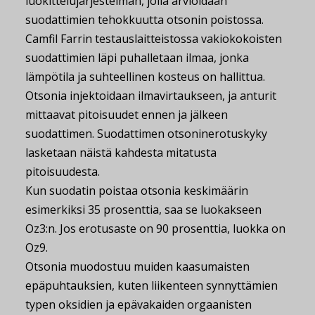
luokittelujärjestelmän, jolla arvioidaan
suodattimien tehokkuutta otsonin poistossa.
Camfil Farrin testauslaitteistossa vakiokokoisten
suodattimien läpi puhalletaan ilmaa, jonka
lämpötila ja suhteellinen kosteus on hallittua.
Otsonia injektoidaan ilmavirtaukseen, ja anturit
mittaavat pitoisuudet ennen ja jälkeen
suodattimen. Suodattimen otsoninerotuskyky
lasketaan näistä kahdesta mitatusta
pitoisuudesta.
Kun suodatin poistaa otsonia keskimäärin
esimerkiksi 35 prosenttia, saa se luokakseen
Oz3:n. Jos erotusaste on 90 prosenttia, luokka on
Oz9.
Otsonia muodostuu muiden kaasumaisten
epäpuhtauksien, kuten liikenteen synnyttämien
typen oksidien ja epävakaiden orgaanisten