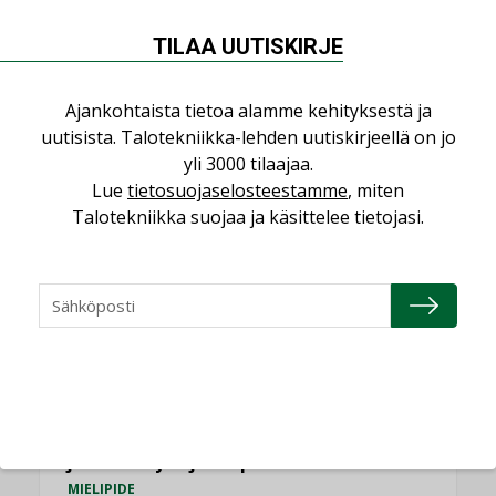
NÄKÖKULMIA
TILAA UUTISKIRJE
Puheista tekoihin – uusin teknologia
käyttöön kiinteistöissä
Ajankohtaista tietoa alamme kehityksestä ja
KOLUMNI
uutisista. Talotekniikka-lehden uutiskirjeellä on jo
yli 3000 tilaajaa.
Sähköistäminen säästää euroja
Lue
tietosuojaselosteestamme
, miten
KOLUMNI
Talotekniikka suojaa ja käsittelee tietojasi.
Yli miljoona kotia on vailla toimivaa
ilmanvaihtoa
KOLUMNI
Miten varmistetaan EPD-dokumenteista
saatavien tietojen vertailukelpoisuus?
KOLUMNI
Vesi- ja viemärimitoittaminen on
jämähtänyt ajassa paikalleen
MIELIPIDE