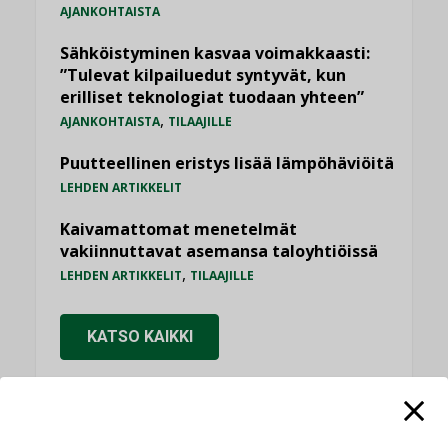
AJANKOHTAISTA
Sähköistyminen kasvaa voimakkaasti:
”Tulevat kilpailuedut syntyvät, kun
erilliset teknologiat tuodaan yhteen”
,
AJANKOHTAISTA
TILAAJILLE
Puutteellinen eristys lisää lämpöhäviöitä
LEHDEN ARTIKKELIT
Kaivamattomat menetelmät
vakiinnuttavat asemansa taloyhtiöissä
,
LEHDEN ARTIKKELIT
TILAAJILLE
KATSO KAIKKI