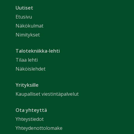
Uutiset
Etusivu
Näkökulmat
Nimitykset
Talotekniikka-lehti
Tilaa lehti
Näköislehdet
Yrityksille
Kaupalliset viestintäpalvelut
Ota yhteyttä
Yhteystiedot
Yhteydenottolomake