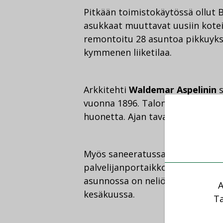
Pitkään toimistokäytössä ollut 
asukkaat muuttavat uusiin kote
remontoitu 28 asuntoa pikkuyksi
kymmenen liiketilaa.
Arkkitehti
Waldemar Aspelinin
s
vuonna 1896. Talon suurimmissa
huonetta. Ajan tavan mukaan palve
Myös saneeratussa rakennukses
palvelijanportaikkoa pitkin. Yh
asunnossa on neliöitä noin 430.
A
kesäkuussa.
Ta