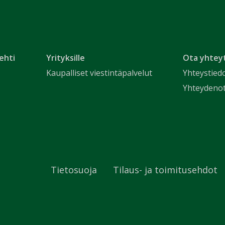
ehti
Yrityksille
Ota yhtey
Kaupalliset viestintäpalvelut
Yhteystied
Yhteydeno
Tietosuoja
Tilaus- ja toimitusehdot