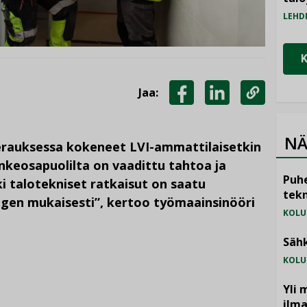
LEHD
Jaa:
JAA
JAA
KOPIOI
FACEBOOKISSA
LINKEDINISSÄ
LINKKI
NÄ
erauksessa kokeneet LVI-ammattilaisetkin
keosapuolilta on vaadittu tahtoa ja
Puhe
kki talotekniset ratkaisut on saatu
tekn
ngen mukaisesti”, kertoo työmaainsinööri
KOLU
Sähk
KOLU
Yli 
ilm