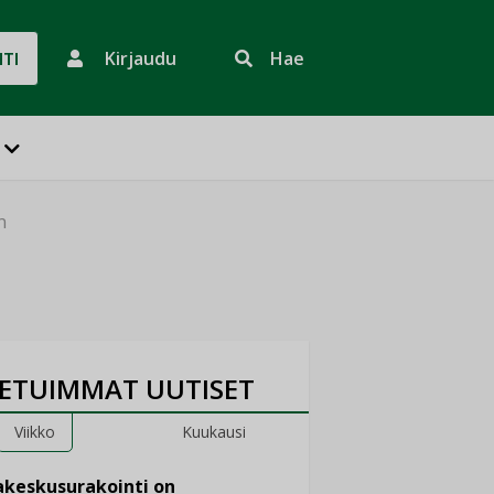
Kirjaudu
Hae
HTI
n
ETUIMMAT UUTISET
Viikko
Kuukausi
keskusurakointi on