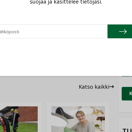
suojaa ja käsittelee tietojasi.
Cons
tekniikka-lehden 3/2022 jutusta.
NIMI
tä
.
Refa
NIMI
Gra
NIMI
Schn
NIMI
Katso kaikki
TU