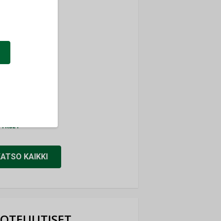
ti
TYKSET
ir
TYKSET
nlund Oy
TYKSET
eider Electric
TYKSET
KATSO KAIKKI
OTEUUTISET