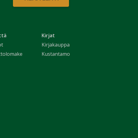
ttä
Kirjat
ot
Kirjakauppa
ttolomake
Kustantamo