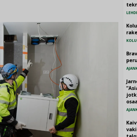
tekn
LEHD
Kol
rake
KOLU
Brav
per
AJAN
Jarn
”As
jotk
osaa
AJAN
Kai
vak
talo