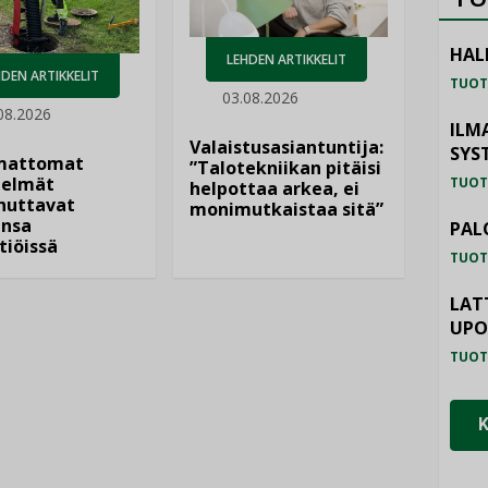
HAL
LEHDEN ARTIKKELIT
DEN ARTIKKELIT
TUOT
03.08.2026
08.2026
ILM
Valaistusasiantuntija:
SYS
mattomat
”Talotekniikan pitäisi
elmät
TUOT
helpottaa arkea, ei
nuttavat
monimutkaistaa sitä”
nsa
PAL
tiöissä
TUOT
LAT
UP
TUOT