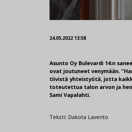
24.05.2022 13:58
Asunto Oy Bulevardi 14:n sane
ovat joutuneet venymään. ”Han
tiivistä yhteistyötä, jotta kai
toteutettua talon arvon ja he
Sami Vapalahti.
Teksti: Dakota Lavento