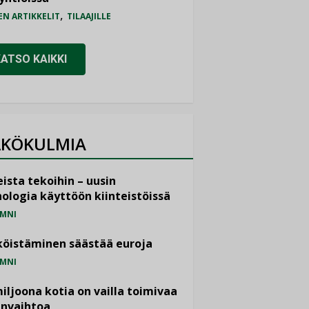
,
EN ARTIKKELIT
TILAAJILLE
KATSO KAIKKI
KÖKULMIA
ista tekoihin – uusin
ologia käyttöön kiinteistöissä
MNI
öistäminen säästää euroja
MNI
miljoona kotia on vailla toimivaa
anvaihtoa