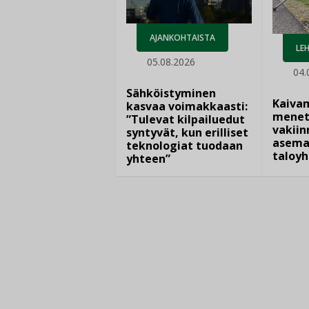
AJANKOHTAISTA
LEH
05.08.2026
04.
Sähköistyminen
Kaiva
kasvaa voimakkaasti:
menet
”Tulevat kilpailuedut
vakiin
syntyvät, kun erilliset
asema
teknologiat tuodaan
taloyh
yhteen”