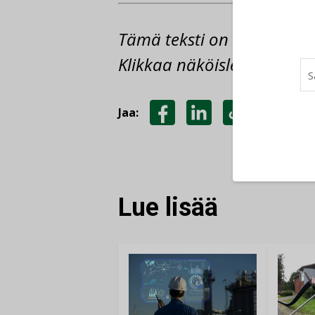
Tämä teksti on näyte Talo
Klikkaa näköislehteen
täs
Jaa:
JAA
JAA
KOPIOI
FACEBOOKISSA
LINKEDINISSÄ
LINKKI
Lue lisää