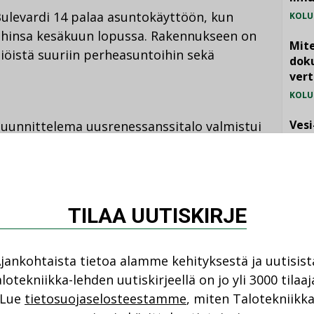
Bulevardi 14 palaa asuntokäyttöön, kun
KOLU
ihinsa kesäkuun lopussa. Rakennukseen on
Mite
öistä suuriin perheasuntoihin sekä
doku
vert
KOLU
Vesi
uunnittelema uusrenessanssitalo valmistui
jämä
 asunnoissa oli aikanaan jopa seitsemän
MIELI
lijoille löytyi erilliset sisäänkäyntiportaat.
TILAA UUTISKIRJE
sa osaan asunnoista pääsee
dessä asunnossa on oma hissi. Suurimmassa
 Saneeraus valmistuu vuoden 2022
jankohtaista tietoa alamme kehityksestä ja uutisist
lotekniikka-lehden uutiskirjeellä on jo yli 3000 tilaaj
NI
Lue
tietosuojaselosteestamme
, miten Talotekniikk