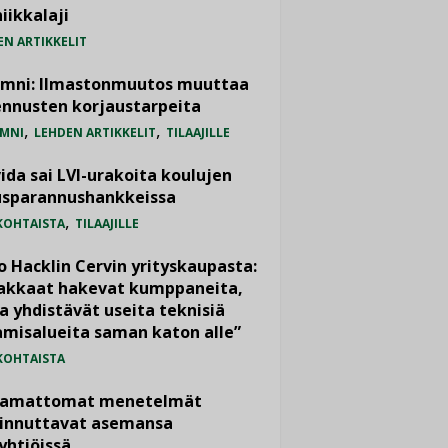
iikkalaji
EN ARTIKKELIT
umni: Ilmastonmuutos muuttaa
nnusten korjaustarpeita
,
,
MNI
LEHDEN ARTIKKELIT
TILAAJILLE
ida sai LVI-urakoita koulujen
usparannushankkeissa
,
KOHTAISTA
TILAAJILLE
o Hacklin Cervin yrityskaupasta:
iakkaat hakevat kumppaneita,
a yhdistävät useita teknisiä
misalueita saman katon alle”
KOHTAISTA
vamattomat menetelmät
iinnuttavat asemansa
yhtiöissä