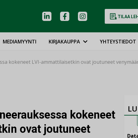
TILAA LE
MEDIAMYYNTI
KIRJAKAUPPA
YHTEYSTIEDOT
ssa kokeneet LVI-ammattilaisetkin ovat joutuneet venymää
LU
aneerauksessa kokeneet
kin ovat joutuneet
Data