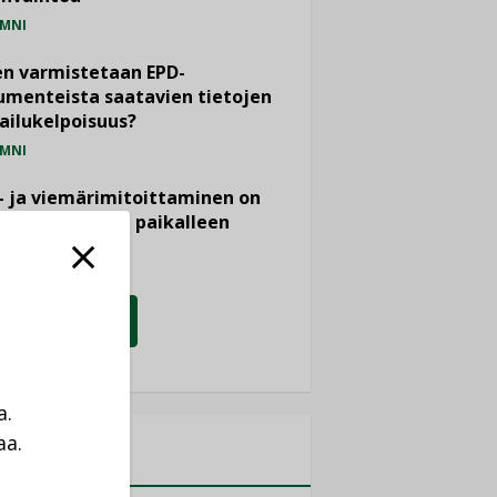
MNI
n varmistetaan EPD-
menteista saatavien tietojen
ailukelpoisuus?
MNI
- ja viemärimitoittaminen on
htänyt ajassa paikalleen
PIDE
KATSO KAIKKI
a.
aa.
MITYKSET
a