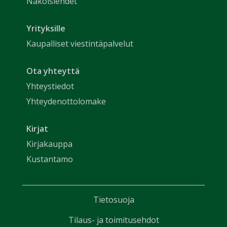
Näköislehdet
Yrityksille
Kaupalliset viestintäpalvelut
Ota yhteyttä
Yhteystiedot
Yhteydenottolomake
Kirjat
Kirjakauppa
Kustantamo
Tietosuoja
Tilaus- ja toimitusehdot