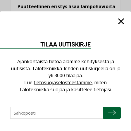
Puutteellinen eristys lisää lämpöhäviöitä
LEHDEN ARTIKKELIT
KATSO KAIKKI
TILAA UUTISKIRJE
Ajankohtaista tietoa alamme kehityksestä ja
NÄKÖKULMIA
uutisista. Talotekniikka-lehden uutiskirjeellä on jo
yli 3000 tilaajaa.
Lue
tietosuojaselosteestamme
, miten
Puheista tekoihin – uusin teknologia
Talotekniikka suojaa ja käsittelee tietojasi.
käyttöön kiinteistöissä
KOLUMNI
Sähköistäminen säästää euroja
KOLUMNI
Yli miljoona kotia on vailla toimivaa