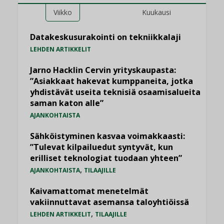
Viikko
Kuukausi
Datakeskusurakointi on tekniikkalaji
LEHDEN ARTIKKELIT
Jarno Hacklin Cervin yrityskaupasta:
”Asiakkaat hakevat kumppaneita, jotka
yhdistävät useita teknisiä osaamisalueita
saman katon alle”
AJANKOHTAISTA
Sähköistyminen kasvaa voimakkaasti:
”Tulevat kilpailuedut syntyvät, kun
erilliset teknologiat tuodaan yhteen”
,
AJANKOHTAISTA
TILAAJILLE
Kaivamattomat menetelmät
vakiinnuttavat asemansa taloyhtiöissä
,
LEHDEN ARTIKKELIT
TILAAJILLE