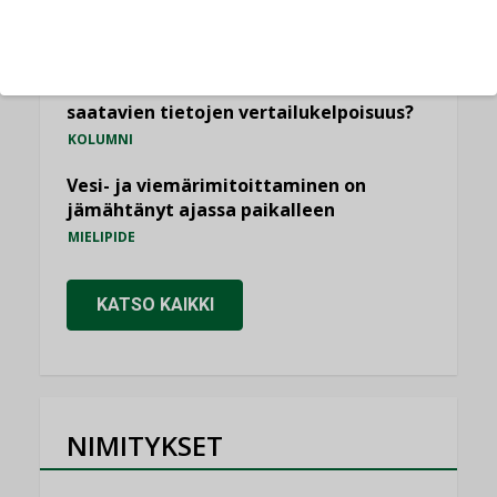
ilmanvaihtoa
KOLUMNI
Miten varmistetaan EPD-dokumenteista
saatavien tietojen vertailukelpoisuus?
KOLUMNI
Vesi- ja viemärimitoittaminen on
jämähtänyt ajassa paikalleen
MIELIPIDE
KATSO KAIKKI
NIMITYKSET