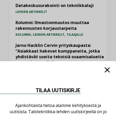
Datakeskusurakointi on tekniikkalaji
LEHDEN ARTIKKELIT
Kolumni: Ilmastonmuutos muuttaa
rakennusten korjaustarpeita
,
,
KOLUMNI
LEHDEN ARTIKKELIT
TILAAJILLE
Jarno Hacklin Cervin yrityskaupasta:
”Asiakkaat hakevat kumppaneita, jotka
yhdistävät useita teknisiä osaamisalueita
saman katon alle”
AJANKOHTAISTA
Bravida sai LVI-urakoita koulujen
perusparannushankkeissa
TILAA UUTISKIRJE
,
AJANKOHTAISTA
TILAAJILLE
Kaivamattomat menetelmät
Ajankohtaista tietoa alamme kehityksestä ja
vakiinnuttavat asemansa taloyhtiöissä
uutisista. Talotekniikka-lehden uutiskirjeellä on jo
,
LEHDEN ARTIKKELIT
TILAAJILLE