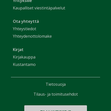
Yrityksille
Kaupalliset viestintäpalvelut
Ota yhteyttä
Yhteystiedot
Yhteydenottolomake
Kirjat
Kirjakauppa
Kustantamo
Tietosuoja
Tilaus- ja toimitusehdot