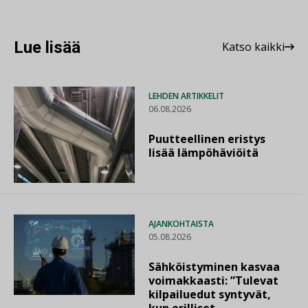
Lue lisää
Katso kaikki
LEHDEN ARTIKKELIT
06.08.2026
Puutteellinen eristys
lisää lämpöhäviöitä
AJANKOHTAISTA
05.08.2026
Sähköistyminen kasvaa
voimakkaasti: ”Tulevat
kilpailuedut syntyvät,
kun erilliset