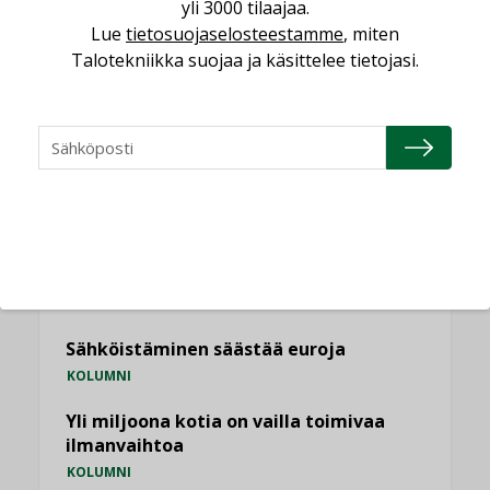
yli 3000 tilaajaa.
Lue
tietosuojaselosteestamme
, miten
Talotekniikka suojaa ja käsittelee tietojasi.
KATSO KAIKKI
NÄKÖKULMIA
Puheista tekoihin – uusin teknologia
käyttöön kiinteistöissä
KOLUMNI
Sähköistäminen säästää euroja
KOLUMNI
Yli miljoona kotia on vailla toimivaa
ilmanvaihtoa
KOLUMNI