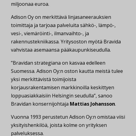
miljoonaa euroa.
Adison Oy on merkittävä linjasaneerauksien
toimittaja ja tarjoaa palveluita sähkö-, lämpö-,
vesi-, viemäröinti-, ilmanvaihto-, ja
rakennustekniikassa. Yritysoston myötä Bravida
vahvistaa asemaansa pääkaupunkiseudulla.
”Bravidan strategiana on kasvaa edelleen
Suomessa. Adison Oy:n oston kautta meistä tulee
yksi merkittävistä toimijoista
korjausrakentamisen markkinoilla keskittyen
loppuasiakkaisiin Helsingin seudulla”, sanoo
Bravidan konsernijohtaja
Mattias Johansson
.
Vuonna 1993 perustetun Adison Oy:n omistaa viisi
yksityishenkilöä, joista kolme on yrityksen
palveluksessa.