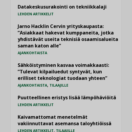
Datakeskusurakointi on tekniikkalaji
LEHDEN ARTIKKELIT
Jarno Hacklin Cervin yrityskaupasta:
”Asiakkaat hakevat kumppaneita, jotka
yhdistävät useita teknisiä osaamisalueita
saman katon alle”
AJANKOHTAISTA
Sähköistyminen kasvaa voimakkaasti:
”Tulevat kilpailuedut syntyvät, kun
erilliset teknologiat tuodaan yhteen”
,
AJANKOHTAISTA
TILAAJILLE
Puutteellinen eristys lisää lämpöhäviöitä
LEHDEN ARTIKKELIT
Kaivamattomat menetelmät
vakiinnuttavat asemansa taloyhtiöissä
,
LEHDEN ARTIKKELIT
TILAAJILLE