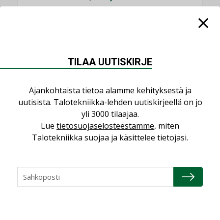
KATSO KAIKKI
TILAA UUTISKIRJE
NÄKÖKULMIA
Ajankohtaista tietoa alamme kehityksestä ja
uutisista. Talotekniikka-lehden uutiskirjeellä on jo
yli 3000 tilaajaa.
Puheista tekoihin – uusin teknologia
käyttöön kiinteistöissä
Lue
tietosuojaselosteestamme
, miten
Talotekniikka suojaa ja käsittelee tietojasi.
KOLUMNI
Sähköistäminen säästää euroja
KOLUMNI
Yli miljoona kotia on vailla toimivaa
ilmanvaihtoa
KOLUMNI