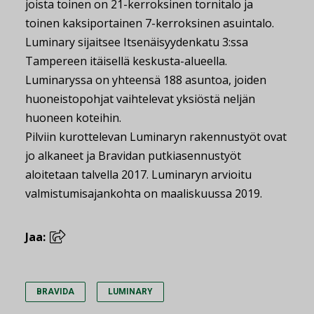
joista toinen on 21-kerroksinen tornitalo ja
toinen kaksiportainen 7-kerroksinen asuintalo.
Luminary sijaitsee Itsenäisyydenkatu 3:ssa
Tampereen itäisellä keskusta-alueella.
Luminaryssa on yhteensä 188 asuntoa, joiden
huoneistopohjat vaihtelevat yksiöstä neljän
huoneen koteihin.
Pilviin kurottelevan Luminaryn rakennustyöt ovat
jo alkaneet ja Bravidan putkiasennustyöt
aloitetaan talvella 2017. Luminaryn arvioitu
valmistumisajankohta on maaliskuussa 2019.
Jaa:
BRAVIDA
LUMINARY