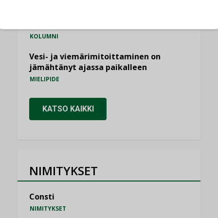
Miten varmistetaan EPD-dokumenteista
saatavien tietojen vertailukelpoisuus?
KOLUMNI
Vesi- ja viemärimitoittaminen on
jämähtänyt ajassa paikalleen
MIELIPIDE
KATSO KAIKKI
NIMITYKSET
Consti
NIMITYKSET