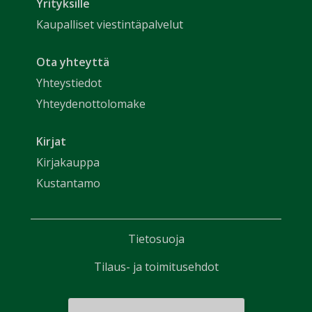
Yrityksille
Kaupalliset viestintäpalvelut
Ota yhteyttä
Yhteystiedot
Yhteydenottolomake
Kirjat
Kirjakauppa
Kustantamo
Tietosuoja
Tilaus- ja toimitusehdot