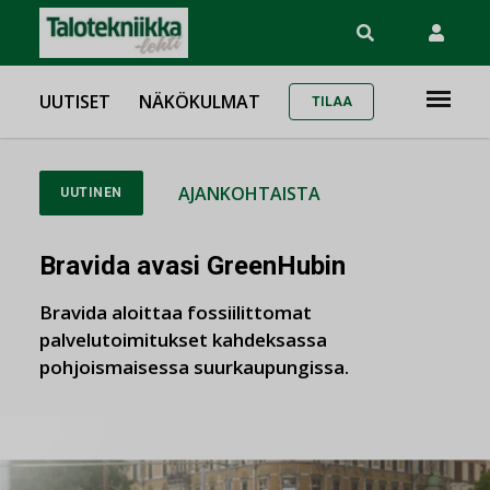
UUTISET
NÄKÖKULMAT
TILAA
AJANKOHTAISTA
UUTINEN
Bravida avasi GreenHubin
Bravida aloittaa fossiilittomat
palvelutoimitukset kahdeksassa
pohjoismaisessa suurkaupungissa.