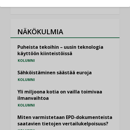
NÄKÖKULMIA
Puheista tekoihin – uusin teknologia
käyttöön kiinteistöissä
KOLUMNI
Sähköistäminen säästää euroja
KOLUMNI
Yli miljoona kotia on vailla toimivaa
ilmanvaihtoa
KOLUMNI
Miten varmistetaan EPD-dokumenteista
saatavien tietojen vertailukelpoisuus?