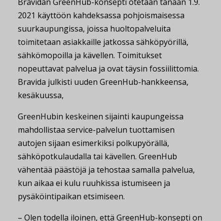
Bravidan GreenHub-konsepti otetaan tänään 1.9.
2021 käyttöön kahdeksassa pohjoismaisessa
suurkaupungissa, joissa huoltopalveluita
toimitetaan asiakkaille jatkossa sähköpyörillä,
sähkömopoilla ja kävellen. Toimitukset
nopeuttavat palvelua ja ovat täysin fossiilittomia.
Bravida julkisti uuden GreenHub-hankkeensa,
kesäkuussa,
GreenHubin keskeinen sijainti kaupungeissa
mahdollistaa service-palvelun tuottamisen
autojen sijaan esimerkiksi polkupyörällä,
sähköpotkulaudalla tai kävellen. GreenHub
vähentää päästöjä ja tehostaa samalla palvelua,
kun aikaa ei kulu ruuhkissa istumiseen ja
pysäköintipaikan etsimiseen.
– Olen todella iloinen, että GreenHub-konsepti on