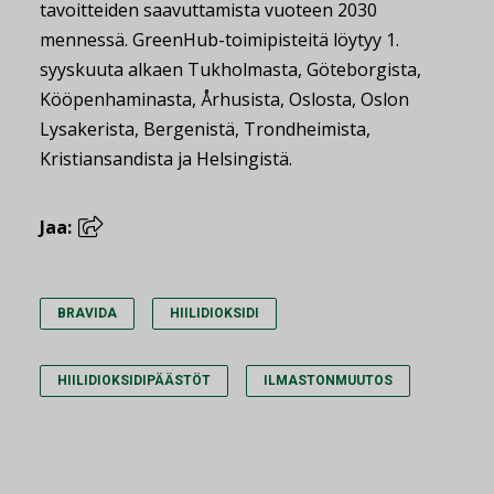
tavoitteiden saavuttamista vuoteen 2030
mennessä. GreenHub-toimipisteitä löytyy 1.
syyskuuta alkaen Tukholmasta, Göteborgista,
Kööpenhaminasta, Århusista, Oslosta, Oslon
Lysakerista, Bergenistä, Trondheimista,
Kristiansandista ja Helsingistä.
Jaa:
BRAVIDA
HIILIDIOKSIDI
HIILIDIOKSIDIPÄÄSTÖT
ILMASTONMUUTOS