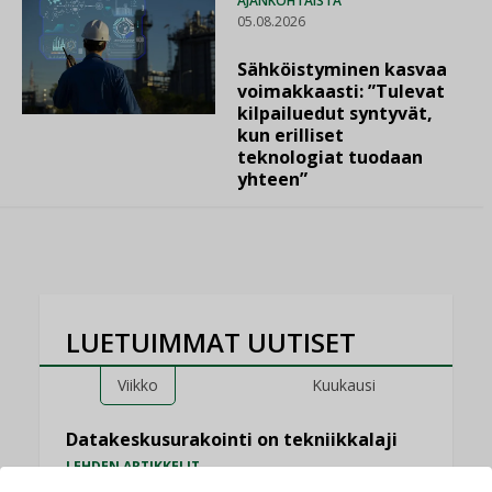
AJANKOHTAISTA
05.08.2026
Sähköistyminen kasvaa
voimakkaasti: ”Tulevat
kilpailuedut syntyvät,
kun erilliset
teknologiat tuodaan
yhteen”
LUETUIMMAT UUTISET
Viikko
Kuukausi
Datakeskusurakointi on tekniikkalaji
LEHDEN ARTIKKELIT