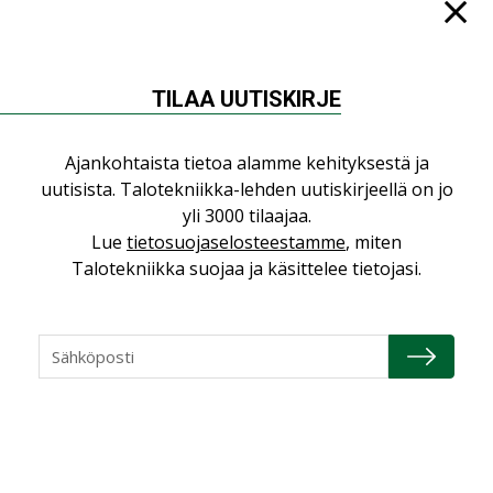
Jarno Hacklin Cervin yrityskaupasta:
”Asiakkaat hakevat kumppaneita, jotka
yhdistävät useita teknisiä osaamisalueita
saman katon alle”
TILAA UUTISKIRJE
AJANKOHTAISTA
Ajankohtaista tietoa alamme kehityksestä ja
Sähköistyminen kasvaa voimakkaasti:
”Tulevat kilpailuedut syntyvät, kun
uutisista. Talotekniikka-lehden uutiskirjeellä on jo
erilliset teknologiat tuodaan yhteen”
yli 3000 tilaajaa.
,
Lue
tietosuojaselosteestamme
, miten
AJANKOHTAISTA
TILAAJILLE
Talotekniikka suojaa ja käsittelee tietojasi.
Puutteellinen eristys lisää lämpöhäviöitä
LEHDEN ARTIKKELIT
Kaivamattomat menetelmät
vakiinnuttavat asemansa taloyhtiöissä
,
LEHDEN ARTIKKELIT
TILAAJILLE
KATSO KAIKKI