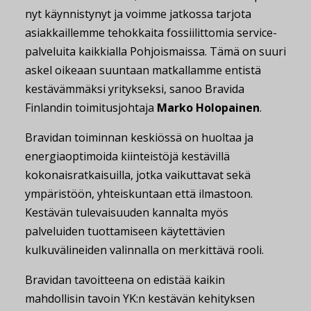
nyt käynnistynyt ja voimme jatkossa tarjota
asiakkaillemme tehokkaita fossiilittomia service-
palveluita kaikkialla Pohjoismaissa. Tämä on suuri
askel oikeaan suuntaan matkallamme entistä
kestävämmäksi yritykseksi, sanoo Bravida
Finlandin toimitusjohtaja
Marko Holopainen
.
Bravidan toiminnan keskiössä on huoltaa ja
energiaoptimoida kiinteistöjä kestävillä
kokonaisratkaisuilla, jotka vaikuttavat sekä
ympäristöön, yhteiskuntaan että ilmastoon.
Kestävän tulevaisuuden kannalta myös
palveluiden tuottamiseen käytettävien
kulkuvälineiden valinnalla on merkittävä rooli.
Bravidan tavoitteena on edistää kaikin
mahdollisin tavoin YK:n kestävän kehityksen