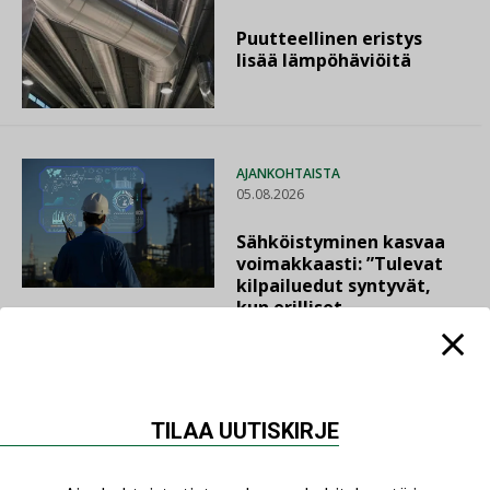
Puutteellinen eristys
lisää lämpöhäviöitä
AJANKOHTAISTA
05.08.2026
Sähköistyminen kasvaa
voimakkaasti: ”Tulevat
kilpailuedut syntyvät,
kun erilliset
teknologiat tuodaan
yhteen”
TILAA UUTISKIRJE