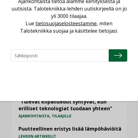
Ajankohtaista tietoa alamme kehityksestä ja
LUETUIMMAT UUTISET
uutisista. Talotekniikka-lehden uutiskirjeellä on jo
yli 3000 tilaajaa.
Viikko
Kuukausi
Lue
tietosuojaselosteestamme
, miten
Talotekniikka suojaa ja käsittelee tietojasi.
Datakeskusurakointi on tekniikkalaji
LEHDEN ARTIKKELIT
Jarno Hacklin Cervin yrityskaupasta:
”Asiakkaat hakevat kumppaneita, jotka
yhdistävät useita teknisiä osaamisalueita
saman katon alle”
AJANKOHTAISTA
Sähköistyminen kasvaa voimakkaasti:
”Tulevat kilpailuedut syntyvät, kun
erilliset teknologiat tuodaan yhteen”
,
AJANKOHTAISTA
TILAAJILLE
Puutteellinen eristys lisää lämpöhäviöitä
LEHDEN ARTIKKELIT