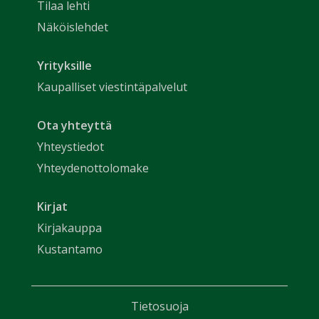
Tilaa lehti
Näköislehdet
Yrityksille
Kaupalliset viestintäpalvelut
Ota yhteyttä
Yhteystiedot
Yhteydenottolomake
Kirjat
Kirjakauppa
Kustantamo
Tietosuoja