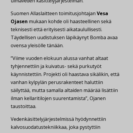
uimaveden käsittelyjärjestelmän.
Suomen Allaslaitteen toimitusjohtajan
Vesa
Ojasen
mukaan kohde oli haasteellinen sekä
teknisesti että erityisesti aikataulullisesti.
Täydellisen uudistuksen läpikäynyt Bomba avaa
ovensa yleisölle tänään.
”Viime vuoden elokuun alussa vanhat altaat
tyhjennettiin ja kuivatus- sekä purkutyöt
käynnistettiin. Projekti oli haastava sikälikin, että
vanhan kylpylän perusrakenteet haluttiin
säilyttää, mutta samalla altaiden määrää lisättiin
ilman kellaritilojen suurentamista”, Ojanen
taustoittaa.
Vedenkäsittelyjärjestelmissä hyödynnettiin
kalvosuodatustekniikkaa, joka pystyttiin