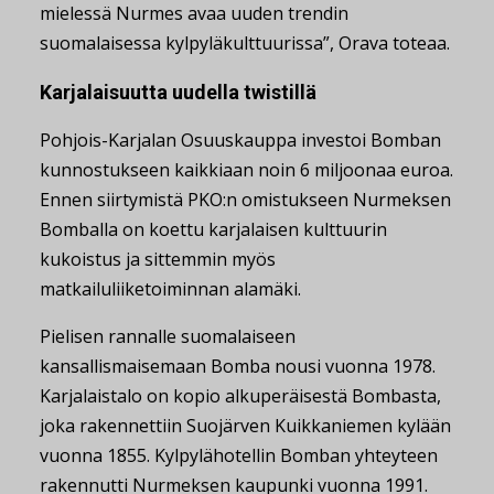
mielessä Nurmes avaa uuden trendin
suomalaisessa kylpyläkulttuurissa”, Orava toteaa.
Karjalaisuutta uudella twistillä
Pohjois-Karjalan Osuuskauppa investoi Bomban
kunnostukseen kaikkiaan noin 6 miljoonaa euroa.
Ennen siirtymistä PKO:n omistukseen Nurmeksen
Bomballa on koettu karjalaisen kulttuurin
kukoistus ja sittemmin myös
matkailuliiketoiminnan alamäki.
Pielisen rannalle suomalaiseen
kansallismaisemaan Bomba nousi vuonna 1978.
Karjalaistalo on kopio alkuperäisestä Bombasta,
joka rakennettiin Suojärven Kuikkaniemen kylään
vuonna 1855. Kylpylähotellin Bomban yhteyteen
rakennutti Nurmeksen kaupunki vuonna 1991.