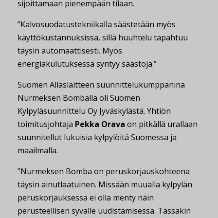
sijoittamaan pienempään tilaan.
”Kalvosuodatustekniikalla säästetään myös
käyttökustannuksissa, sillä huuhtelu tapahtuu
täysin automaattisesti. Myös
energiakulutuksessa syntyy säästöjä.”
Suomen Allaslaitteen suunnittelukumppanina
Nurmeksen Bomballa oli Suomen
Kylpyläsuunnittelu Oy Jyväskylästä. Yhtiön
toimitusjohtaja
Pekka Orava
on pitkällä urallaan
suunnitellut lukuisia kylpylöitä Suomessa ja
maailmalla.
”Nurmeksen Bomba on peruskorjauskohteena
täysin ainutlaatuinen. Missään muualla kylpylän
peruskorjauksessa ei olla menty näin
perusteellisen syvälle uudistamisessa. Tässäkin