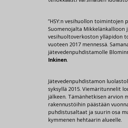
”HSY:n vesihuollon toimintojen p
Suomenojalta Mikkelänkallioon
vesihuoltoverkoston ylläpidon t
vuoteen 2017 mennessä. Samanai
jätevedenpuhdistamolle Blomin
Inkinen
.
Jätevedenpuhdistamon luolasto
syksyllä 2015. Viemäritunnelit 
jälkeen. Tämänhetkisen arvion 
rakennustöihin päästään vuonna
puhdistusaltaat ja suurin osa mu
kymmenen hehtaarin alueelle.