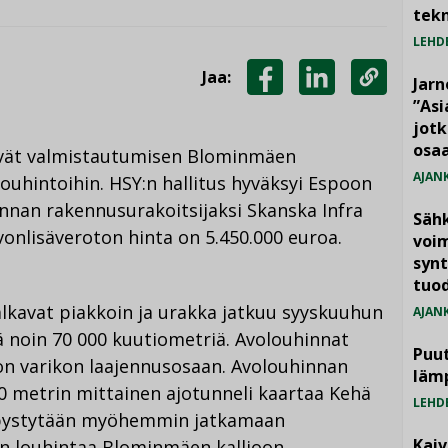
tekn
LEHD
Jaa:
Jarn
JAA
JAA
KOPIOI
”As
jotk
FACEBOOKISSA
LINKEDINISSÄ
LINKKI
osaa
ävät valmistautumisen Blominmäen
AJAN
uhintoihin. HSY:n hallitus hyväksyi Espoon
innan rakennusurakoitsijaksi Skanska Infra
Säh
vonlisäveroton hinta on 5.450.000 euroa.
voim
synt
tuo
alkavat piakkoin ja urakka jatkuu syyskuuhun
AJAN
ä noin 70 000 kuutiometriä. Avolouhinnat
Puut
on varikon laajennusosaan. Avolouhinnan
läm
00 metrin mittainen ajotunneli kaartaa Kehä
LEHD
tä pystytään myöhemmin jatkamaan
Kai
on louhintaa Blominmäen kallioon.