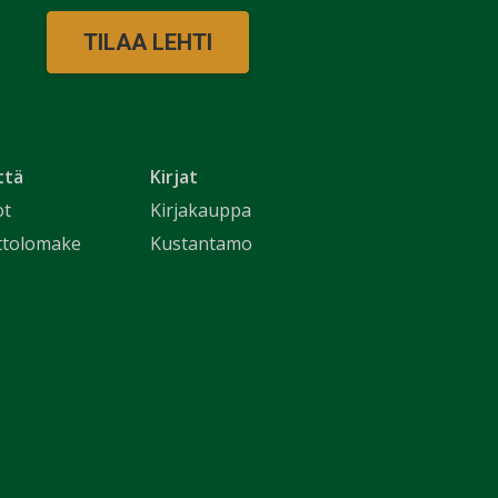
TILAA LEHTI
ttä
Kirjat
ot
Kirjakauppa
ttolomake
Kustantamo