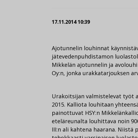
17.11.2014 10:39
Ajotunnelin louhinnat käynnist
jätevedenpuhdistamon luolastolo
Mikkelän ajotunnelin ja avolouh
Oy:n, jonka urakkatarjouksen ar
Urakoitsijan valmistelevat työt 
2015. Kalliota louhitaan yhteens
painottuvat HSY:n Mikkelänkalli
eteläreunalta louhittava noin 9
III:n ali kahtena haarana. Niis
tehokkaasti varsinaisen luolast