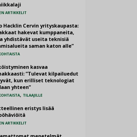
iikkalaji
EN ARTIKKELIT
o Hacklin Cervin yrityskaupasta:
iakkaat hakevat kumppaneita,
a yhdistävät useita teknisiä
misalueita saman katon alle”
KOHTAISTA
köistyminen kasvaa
akkaasti: ”Tulevat kilpailuedut
yvät, kun erilliset teknologiat
daan yhteen”
,
KOHTAISTA
TILAAJILLE
teellinen eristys lisää
pöhäviöitä
EN ARTIKKELIT
vamattomat menetelmät