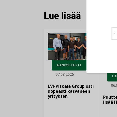
Lue lisää
AJANKOHTAISTA
07.08.2026
LEH
06.
LVI-Pitkälä Group osti
nopeasti kasvaneen
yrityksen
Puutte
lisää 