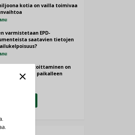
miljoona kotia on vailla toimivaa
anvaihtoa
MNI
n varmistetaan EPD-
menteista saatavien tietojen
ailukelpoisuus?
MNI
- ja viemärimitoittaminen on
htänyt ajassa paikalleen
PIDE
KATSO KAIKKI
a.
aa.