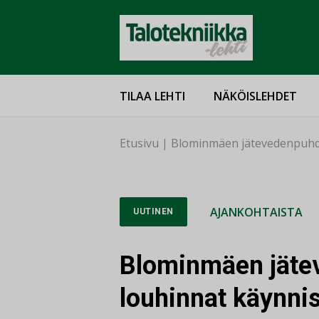
TILAA LEHTI
NÄKÖISLEHDET
Etusivu
|
Blominmäen jätevedenpuhdi
AJANKOHTAISTA
UUTINEN
Blominmäen jäte
louhinnat käynnis