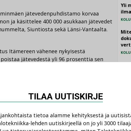
Yli 
ilm
lominmäen jätevedenpuhdistamo korvaa
KOLU
n ja käsittelee 400 000 asukkaan jätevedet
onummelta, Siuntiosta sekä Länsi-Vantaalta.
Mite
doku
vert
tus Itämereen vähenee nykyisestä
KOLU
poistaa jätevedestä yli 96 prosenttia sen
Vesi
nisesta aineesta sekä yli 90 prosenttia
jämä
johdetaan uudessa purkutunnelissa ensin
MIELI
 tunnelissa seitsemän kilometrin päähän
TILAA UUTISKIRJE
jankohtaista tietoa alamme kehityksestä ja uutisist
lotekniikka-lehden uutiskirjeellä on jo yli 3000 tilaaj