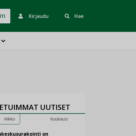
Kirjaudu
Hae
HTI
ETUIMMAT UUTISET
Viikko
Kuukausi
keskusurakointi on