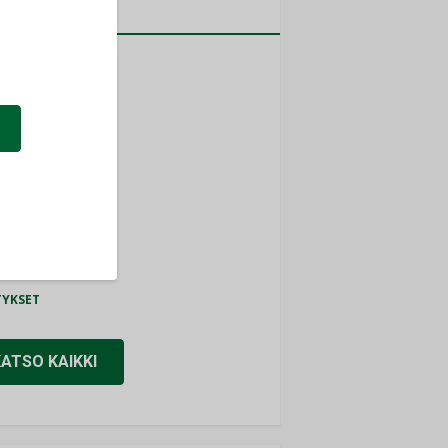
a
MITYKSET
ti
TYKSET
ir
TYKSET
nlund Oy
TYKSET
eider Electric
TYKSET
KATSO KAIKKI