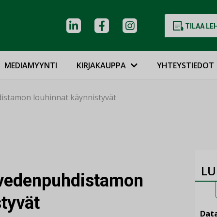
TILAA LE
MEDIAMYYNTI
KIRJAKAUPPA
YHTEYSTIEDOT
stamon louhinnat käynnistyvät
LU
vedenpuhdistamon
tyvät
Data