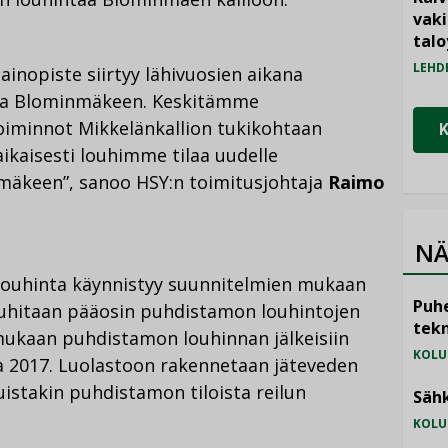
vak
talo
LEHD
ainopiste siirtyy lähivuosien aikana
 ja Blominmäkeen. Keskitämme
oiminnot Mikkelänkallion tukikohtaan
kaisesti louhimme tilaa uudelle
mäkeen”, sanoo HSY:n toimitusjohtaja
Raimo
NÄ
louhinta käynnistyy suunnitelmien mukaan
Puhe
louhitaan pääosin puhdistamon louhintojen
tekn
mukaan puhdistamon louhinnan jälkeisiin
KOLU
 2017. Luolastoon rakennetaan jäteveden
istakin puhdistamon tiloista reilun
Sähk
KOLU