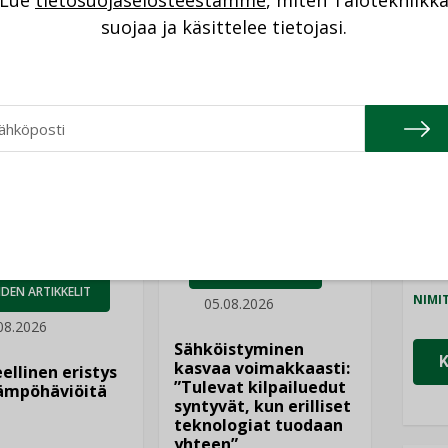
Lue
tietosuojaselosteestamme
, miten Talotekniikk
NI
suojaa ja käsittelee tietojasi.
Katso kaikki
Cons
NIMI
Refa
NIMI
Gra
NIMI
AJANKOHTAISTA
Schn
DEN ARTIKKELIT
NIMI
05.08.2026
08.2026
Sähköistyminen
kasvaa voimakkaasti:
ellinen eristys
”Tulevat kilpailuedut
lämpöhäviöitä
syntyvät, kun erilliset
teknologiat tuodaan
yhteen”