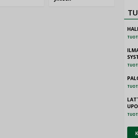
TU
HAL
TUOT
ILM
SYS
TUOT
PAL
TUOT
LAT
UP
TUOT