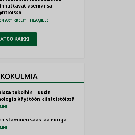
iinnuttavat asemansa
yhtiöissä
,
EN ARTIKKELIT
TILAAJILLE
KATSO KAIKKI
KÖKULMIA
ista tekoihin – uusin
ologia käyttöön kiinteistöissä
MNI
öistäminen säästää euroja
MNI