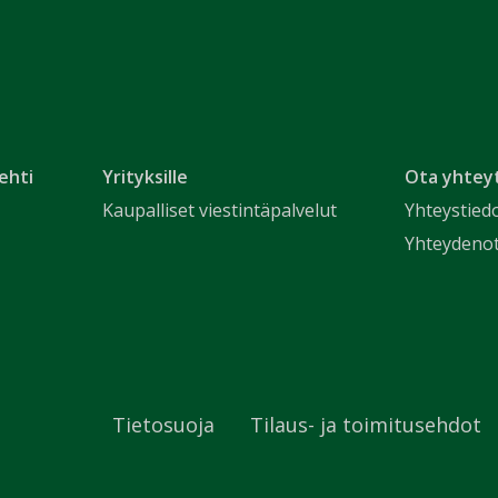
ehti
Yrityksille
Ota yhtey
Kaupalliset viestintäpalvelut
Yhteystied
Yhteydeno
Tietosuoja
Tilaus- ja toimitusehdot