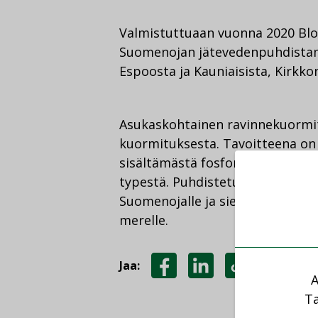
Valmistuttuaan vuonna 2020 B
Suomenojan jätevedenpuhdistamo
Espoosta ja Kauniaisista, Kirkk
Asukaskohtainen ravinnekuormi
kuormituksesta. Tavoitteena on 
sisältämästä fosforista ja orgaa
typestä. Puhdistetut jätevedet 
Suomenojalle ja sieltä vanhassa
merelle.
Jaa:
A
JAA
JAA
KOPIOI
Ta
FACEBOOKISSA
LINKEDINISSÄ
LINKKI