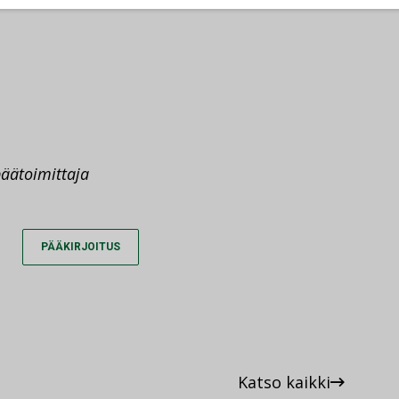
päätoimittaja
PÄÄKIRJOITUS
Katso kaikki