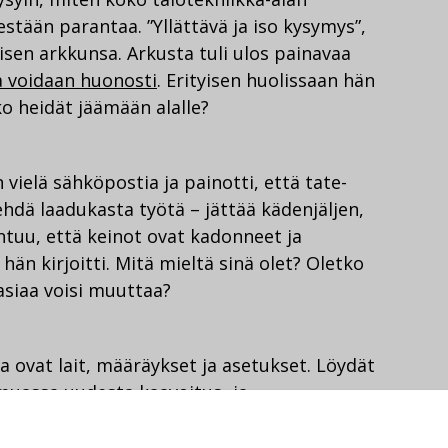
estään parantaa. ”Yllättävä ja iso kysymys”,
aisen arkkunsa. Arkusta tuli ulos painavaa
a voidaan huonosti
. Erityisen huolissaan hän
ko heidät jäämään alalle?
vielä sähköpostia ja painotti, että tate-
ehdä laadukasta työtä – jättää kädenjäljen,
untuu, että keinot ovat kadonneet ja
hän kirjoitti. Mitä mieltä sinä olet? Oletko
siaa voisi muuttaa?
 ovat lait, määräykset ja asetukset. Löydät
 muassa
uudesta kaavoitus- ja
oitus korvata nykyinen maankäyttö- ja
a. Käsittelemme teemaosiossa myös