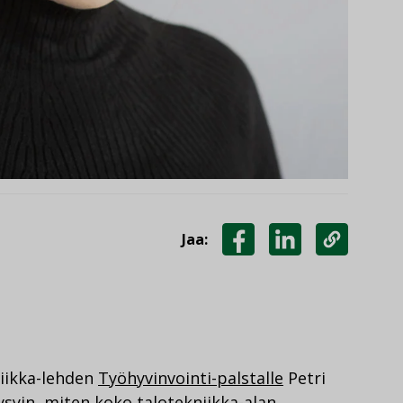
Jaa:
JAA
JAA
KOPIOI
FACEBOOKISSA
LINKEDINISSÄ
LINKKI
niikka-lehden
Työhyvinvointi-palstalle
Petri
ysyin, miten koko talotekniikka-alan