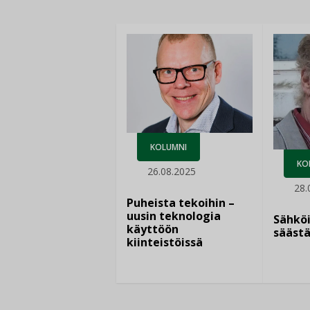
KOLUMNI
KO
26.08.2025
28.
Puheista tekoihin –
uusin teknologia
Sähkö
käyttöön
säästä
kiinteistöissä