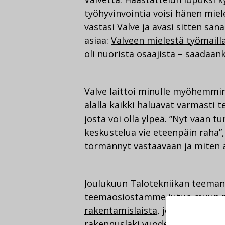
työhyvinvointia voisi hänen miel
vastasi Valve ja avasi sitten san
asiaa:
Valveen mielestä työmaill
oli nuorista osaajista – saadaan
Valve laittoi minulle myöhemmin 
alalla kaikki haluavat varmasti t
josta voi olla ylpeä. ”Nyt vaan t
keskustelua vie eteenpäin raha”, 
törmännyt vastaavaan ja miten a
Joulukuun Talotekniikan teemana
teemaosiostamme jutun muun
rakentamislaista
, jonka on tark
rakennuslaki vuoden 2024 aluss