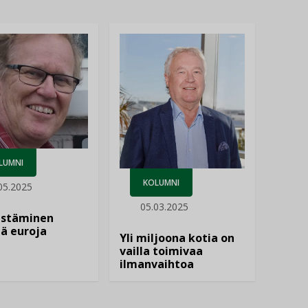
LUMNI
KOLUMNI
05.2025
05.03.2025
istäminen
ä euroja
Yli miljoona kotia on
vailla toimivaa
ilmanvaihtoa