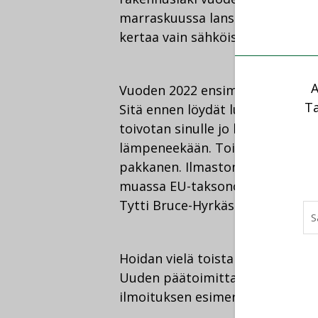
marraskuussa lanseerattua
Talo
kertaa vain sähköisenä.
A
Vuoden 2022 ensimmäinen Talote
Ta
Sitä ennen löydät luettavaa dig
toivotan sinulle jo lämmintä joul
lämpeneekään. Toivottavasti ulko
pakkanen. Ilmastonmuutoksen to
muassa EU-taksonomialla, jota 
Tytti Bruce-Hyrkäs.
Hoidan vielä toistaiseksi Talotek
Uuden päätoimittajan rekrytoint
ilmoituksen esimerkiksi
täältä
. 