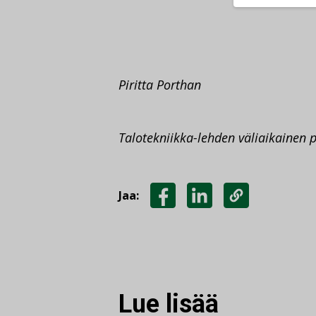
Piritta Porthan
Talotekniikka-lehden väliaikainen 
Jaa:
JAA
JAA
KOPIOI
FACEBOOKISSA
LINKEDINISSÄ
LINKKI
Lue lisää