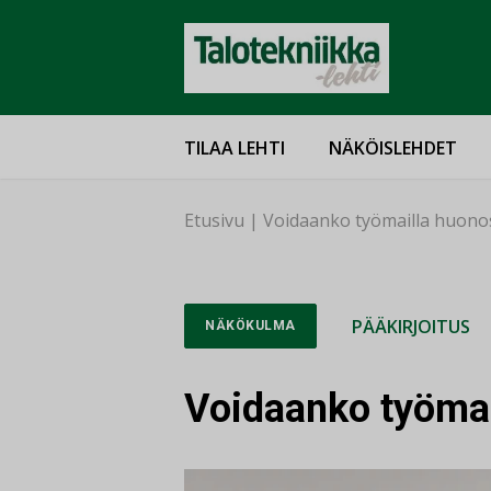
TILAA LEHTI
NÄKÖISLEHDET
Etusivu
|
Voidaanko työmailla huonos
PÄÄKIRJOITUS
NÄKÖKULMA
Voidaanko työmai