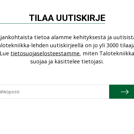
tekniikkaRYLiä
, joka julkaistiin ensimmäistä
TILAA UUTISKIRJE
jankohtaista tietoa alamme kehityksestä ja uutisist
kniikka-lehti ilmestyy helmikuun alussa.
lotekniikka-lehden uutiskirjeellä on jo yli 3000 tilaaj
ikanavistamme, mutta printin puolesta
Lue
tietosuojaselosteestamme
, miten Talotekniikk
ua – millä ikinä joulunviettopaikkasi
suojaa ja käsittelee tietojasi.
na silti nyt ja tulevina jouluina paukkuu
rjumisen eteen paiskitaankin töitä muun
joulukuun
lehden kansijutussa
avaa meille
niikan väliaikaisen päätoimittajan pestiä.
i on kuitenkin jo alkanut. Löydät
Kiinnostuitko?