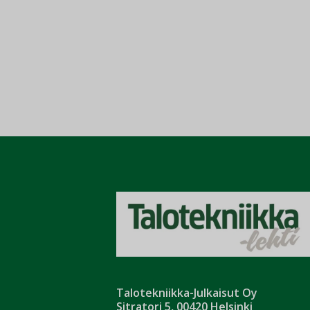
Talotekniikka-Julkaisut Oy
Sitratori 5, 00420 Helsinki